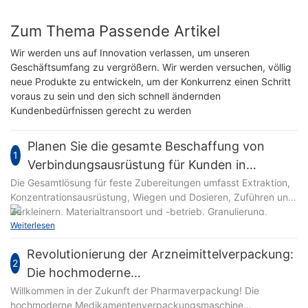
Zum Thema Passende Artikel
Wir werden uns auf Innovation verlassen, um unseren
Geschäftsumfang zu vergrößern. Wir werden versuchen, völlig
neue Produkte zu entwickeln, um der Konkurrenz einen Schritt
voraus zu sein und den sich schnell ändernden
Kundenbedürfnissen gerecht zu werden
Planen Sie die gesamte Beschaffung von
1
Verbindungsausrüstung für Kunden in
Brasilien 2024
Die Gesamtlösung für feste Zubereitungen umfasst Extraktion,
Konzentrationsausrüstung, Wiegen und Dosieren, Zuführen und
Zerkleinern, Materialtransport und -betrieb, Granulierung,
Weiterlesen
Siedetrocknung, Mischen, Tablettieren, Kapselfüllung,
Blisterverpackungsintegration, mehrere Pillenabfülllinien,
Revolutionierung der Arzneimittelverpackung:
Verpackung usw. Prozessausrüstung. Die Gesamtlösung von
2
Urban kann die Merkmale pharmazeutischer Prozesse besser
Die hochmoderne
erfüllen, die Effizienz der Geräteverbindung verbessern,
Arzneimittelverpackungsmaschine
Willkommen in der Zukunft der Pharmaverpackung! Die
effiziente und bequeme Dienstleistungen aus einer Hand bieten
hochmoderne Medikamentenverpackungsmaschine