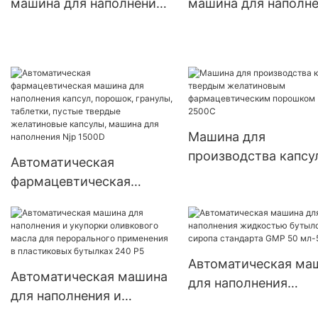
машина для наполнения
машина для наполн
твердых капсул с
порошковых капсул 
жидким эфирным
двойной головкой J
маслом и жидким
PRO
маслом
Машина для
производства капсу
Автоматическая
твердым желатино
фармацевтическая
фармацевтическим
машина для наполнения
порошком NJP 250
капсул, порошок,
гранулы, таблетки,
пустые твердые
Автоматическая ма
Автоматическая машина
желатиновые капсулы,
для наполнения
для наполнения и
машина для наполнения
жидкостью бутыло
укупорки оливкового
Njp 1500D