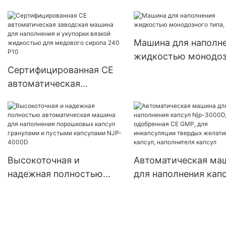
сиропа стандарта G
масла для перорального
50 мл-500 мл
применения в
пластиковых бутылках
Машина для наполн
240 P5
жидкостью монодоз
Сертифицированная CE
типа, тип 180
автоматическая
заводская машина для
наполнения и укупорки
вязкой жидкостью для
медового сиропа 240 P10
Высокоточная и
Автоматическая ма
надежная полностью
для наполнения кап
автоматическая машина
Njp-3000D, одобрен
для наполнения
CE GMP, для
порошковых капсул
инкапсуляции твер