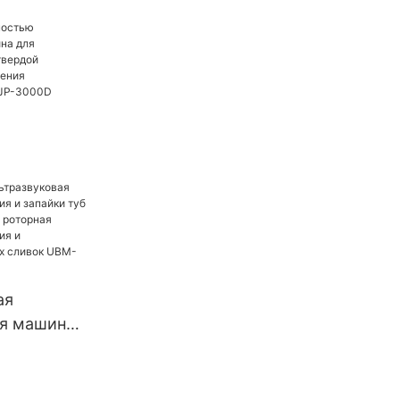
адками для
идкостью
ая машина
я капсул с
очкой для
орошковых
000D
ая
ая машина
я и
з мягкого
торная