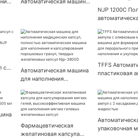
ения
Автоматическая машина
с
для наполнения капсул
NJP 1200C По
TJ-A
фармацевтических
автоматическ
порошков
для наполнени
фармацевтиче
порошками,
автоматическ
для наполнени
TFFS Автомат
л с
Автоматическая машина
пластиковая а
вым
для наполнения
оливковым ма
медицинских капсул,
мл, машина д
0C
полностью
формирования
автоматическая машина
для пероральн
для наполнения и
шина
применения, н
Автоматическ
капсулирования
и укупорки GG
Фармацевтическая
упаковочная 
порошковых гранул,
к
желатиновая капсула
наполнения п
твердых желатиновых