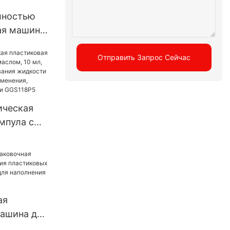
лностью
ая машина
я капсул
скими
Отправить Запрос Сейчас
ая машина
я капсул
ическая
мпула с
слом, 10
ля
 жидкости
ого
аполнения
ая
S118P5
машина для
ластиковых