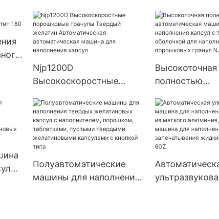
MP
для капсулирования
ампул с 2 нас
капсул Njp-3800D
мягких гелей,
наполнения ж
высокоэффективная
ения
машина для наполнения
ного
мягких гелевых
Njp1200D
Высокоточная
желатиновых капсул
Высокоскоростные
полностью
порошковые гранулы
автоматическ
Твердый желатин
для наполнени
Автоматическая
твердой обол
автоматическая машина
наполнения п
для наполнения капсул
гранул NJP-3
шина
Полуавтоматические
Автоматическ
сул
машины для наполнения
ультразвуков
ная
твердых желатиновых
для наполнени
капсул с наполнителем,
запайки туб и
дых
порошком, таблетками,
алюминия, ро