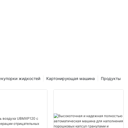
бы узнать,
ковки в
 упаковочные
 в блистерной
я важной
 многих
обенно в
укупорки жидкостей
Картонирующая машина
Продукты
ности и
 товаров.
 в
ешающее
оцессов
тивности. В
етали
ной машине и