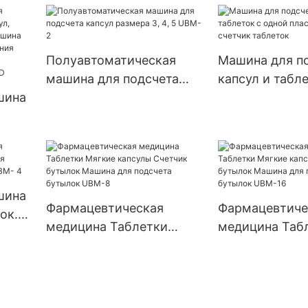
фармацевтическими
капсул, порош
порошками,
гранулы, табл
автоматическая машина
пустые тверд
Полуавтоматическая
Машина для п
для наполнения капсул
желатиновые 
машина для подсчета
капсул и табле
машина для н
шина
капсул размера 3, 4, 5
одной пластино
Njp 1500D
UBM-2
счетчик табле
,
шина
шина
Фармацевтическая
Фармацевтиче
ок.
медицина Таблетки
медицина Таб
та
Мягкие капсулы Счетчик
Мягкие капсул
ых
UBM-
бутылок Машина для
бутылок Маши
подсчета бутылок UBM-8
подсчета бут
16