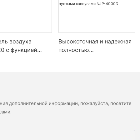
ы, которые
и.
ка
ель воздуха
Высокоточная и надежная
чной машины
0 с функцией
полностью
я и
ций
ии отрицательных
автоматическая машина
манах,
для наполнения
полотна. Этот
порошковых капсул
 для упаковки
гранулами и пустыми
ердых
 различных
капсулами NJP-4000D
их как
ка и
ения дополнительной информации, пожалуйста, посетите
с упаковки в
сами.
стоит из
 включая
чатывание и