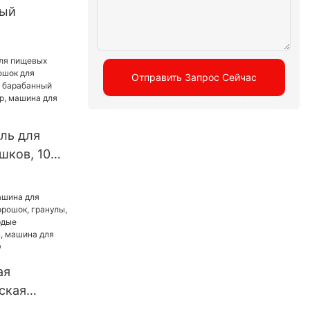
ный
ский пресс
 роторный
Отправить Запрос Сейчас
ресс,
ль для
шков, 100
ля
специй,
орошок
, машина
ия
ая
ская
аполнения