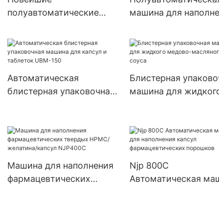
полуавтоматические
машина для наполн
машины для наполнения
порошковых капсул 
небольших капсул
двойной головкой J
000#~5# с травами
PRO
Автоматическая
Блистерная упаково
блистерная упаковочная
машина для жидког
машина для капсул и
медово-масляного 
таблеток UBM-150
Машина для наполнения
Njp 800C
фармацевтических
Автоматическая ма
твердых HPMC/
для наполнения кап
желатина/капсул
фармацевтических
NJP400C
порошков