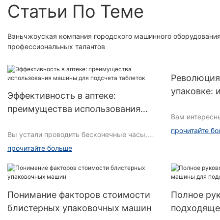
Статьи По Теме
Вэньчжоуская компания городского машинного оборудования
профессиональных талантов
Революция
упаковке: 
Эффективность в аптеке:
отрасли
преимущества использования
Вам интересн
машины для подсчета таблеток
фармацевтиче
прочитайте б
Вы устали проводить бесконечные часы,
дальше! В наш
вручную пересчитывая лекарства в аптеке?
фармацевтиче
прочитайте больше
Не смотрите дальше! В этой статье мы
решение для 
рассмотрим многочисленные
революционны
преимущества использования машины для
преобразуют 
подсчета таблеток для оптимизации работы
упаковочную 
Понимание факторов стоимости
Полное ру
аптеки и повышения эффективности.
решение, от 
Попрощайтесь с утомительным ручным
блистерных упаковочных машин
подходяще
безопасности 
подсчетом и здравствуйте с повышенной
устойчивости,