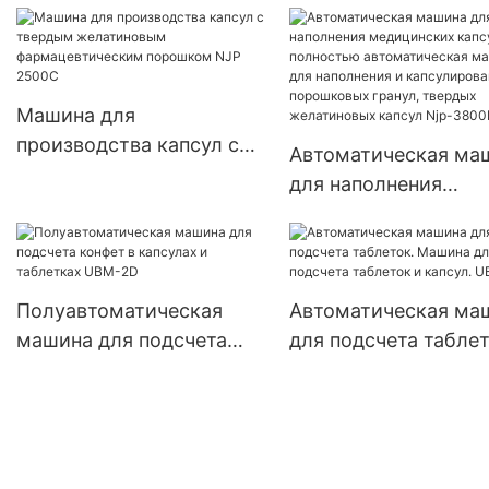
Машина для
производства капсул с
Автоматическая ма
твердым желатиновым
для наполнения
фармацевтическим
медицинских капсул
порошком NJP 2500C
полностью
автоматическая ма
для наполнения и
Полуавтоматическая
Автоматическая ма
капсулирования
машина для подсчета
для подсчета таблет
порошковых гранул,
конфет в капсулах и
Машина для подсче
твердых желатинов
таблетках UBM-2D
таблеток и капсул. 
капсул Njp-3800D
4