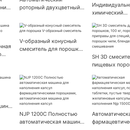
Индивидуаль
ения
роторный двухцветный
химический
с
таблеточный пресс-
фармацевтиче
TJ-A
машина для прессования
для таблеток,
таблеток
таблеточный п
V-образный конусный
серия Zp
чная
смеситель для порошка
о
V-образный смеситель
SH 3D смесите
соуса
пищевых поро
кг, порошок д
приправы для 
барабанный п
чили, блендер
для смешиван
шина
сул
NJP 1200C Полностью
Автоматическ
автоматическая машина
фармацевтиче
для наполнения капсул
машина для н