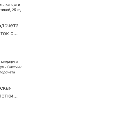
ок,
етки,
ые
одсчета
капсулы,
ток с
аполнения
й, 25 кг,
ток
ская
летки
ы Счетчик
на для
ылок UBM-