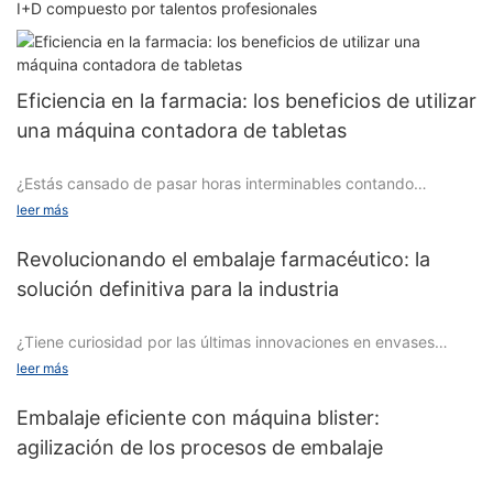
I+D compuesto por talentos profesionales
Eficiencia en la farmacia: los beneficios de utilizar
una máquina contadora de tabletas
¿Estás cansado de pasar horas interminables contando
medicamentos a mano en tu farmacia? ¡No busques más! En
leer más
este artículo, exploraremos los numerosos beneficios de utilizar
una máquina contadora de tabletas para optimizar las
Revolucionando el embalaje farmacéutico: la
operaciones de su farmacia y mejorar la eficiencia. Dígale adiós
solución definitiva para la industria
al tedioso conteo manual y dé la bienvenida a una mayor
productividad y precisión. Siga leyendo para descubrir cómo
¿Tiene curiosidad por las últimas innovaciones en envases
esta tecnología innovadora puede revolucionar el flujo de
farmacéuticos? ¡No busques más! Nuestro artículo,
trabajo de su farmacia.
leer más
"Revolucionar el embalaje farmacéutico: la solución definitiva
para la industria", revela los avances innovadores que están
Embalaje eficiente con máquina blister:
transformando la industria del embalaje farmacéutico. Desde
agilización de los procesos de embalaje
características de seguridad mejoradas hasta sostenibilidad
Agilización del proceso de dispensación de medicamentos
ambiental, esta solución definitiva está destinada a revolucionar