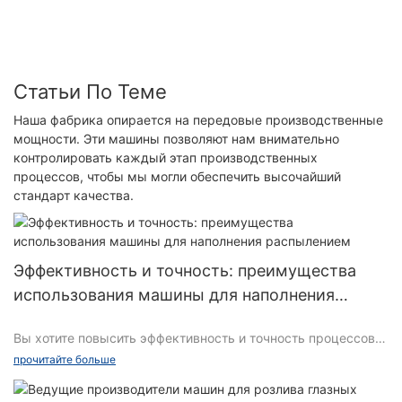
P10
Статьи По Теме
Наша фабрика опирается на передовые производственные
мощности. Эти машины позволяют нам внимательно
контролировать каждый этап производственных
процессов, чтобы мы могли обеспечить высочайший
стандарт качества.
Эффективность и точность: преимущества
использования машины для наполнения
распылением
Вы хотите повысить эффективность и точность процессов
розлива? Не ищите ничего, кроме преимуществ
прочитайте больше
использования разливочной машины с распылителем. В
этой статье мы рассмотрим преимущества интеграции