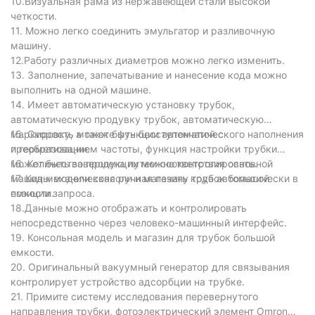
10.Визуальная рама из нержавеющей стали высокой
четкости.
11. Можно легко соединить эмульгатор и разливочную
машину.
12.Работу различных диаметров можно легко изменить.
13. Заполнение, запечатывание и нанесение кода можно
выполнить на одной машине.
14. Имеет автоматическую установку трубок,
автоматическую продувку трубок, автоматическую
маркировку, а также функции автоматического наполнения
15. Скорость может быть бесступенчатой ​​с
и герметизации.
преобразованием частоты, функция настройки трубки
может быть завершена путем соответствия основной
16. Количество продукции можно контролировать.
машины модели консоли и магазину трубок большой
17. Код механическая ручная печать кода автоматически в
емкости.
позиции запроса.
18.Данные можно отображать и контролировать
непосредственно через человеко-машинный интерфейс.
19. Консольная модель и магазин для трубок большой
емкости.
20. Оригинальный вакуумный генератор для связывания
контролирует устройство адсорбции на трубке.
21. Примите систему исследования перевернутого
направления трубки, фотоэлектрический элемент Omron