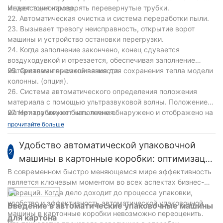
может точно проверять перевернутые трубки.
Индексация камер.
22. Автоматическая очистка и система переработки пыли.
23. Вызывает тревогу неисправность, открытие ворот
машины и устройство остановки перегрузки.
24. Когда заполнение закончено, конец сдувается
воздуходувкой и отрезается, обеспечивая заполнение
материалами высокой вязкости.
25. Система перемешивания для сохранения тепла модели
колонны. (опция).
26. Система автоматического определения положения
материала с помощью ультразвуковой волны. Положение
материала может быть точно обнаружено и отображено на
27. Нет трубки, нет наполнения.
сенсорном экране при помощи системы автоматического
прочитайте больше
определения положения ультразвуковой волны BANNER и
модуля Siemens. (необязательный).
Удобство автоматической упаковочной
2
машины в картонные коробки: оптимизация
процессов упаковки
В современном быстро меняющемся мире эффективность
является ключевым моментом во всех аспектах бизнес-
операций. Когда дело доходит до процесса упаковки,
удобство и эффективность автоматической упаковочной
Введение в автоматические упаковочные машины
машины в картонные коробки невозможно переоценить.
для картона