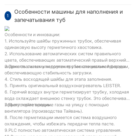
Особенности машины для наполнения и
1
запечатывания туб
Особенности и инновации:
1. Используйте шайбы пружинных трубок, обеспечивая
одинаковую высоту герметичного хвостовика.
2. Использование автоматических систем правильного
цвета, обеспечивающих автоматический правый верхний
индекс овальных или других трубок специальной формы.
3.Принять систему наполнения с механическим приводом,
обеспечивающую стабильность загрузки.
4. Стиль восходящей шайбы для этапа заполнения.
5. Принять оригинальный воздухонагреватель LEISTER.
6. Горячий воздух внутри герметизирует трубку, холодная
вода охлаждает внешнюю стенку трубок. Это обеспечивает
эффект герметизации.
7. Выпускайте вредные газы на улицу с помощью
вентилятора (производства Тайвань).
8. После герметизации имеется система воздушного
охлаждения, чтобы избежать передачи тепла пасте.
9.PLC полностью автоматическая система управления.