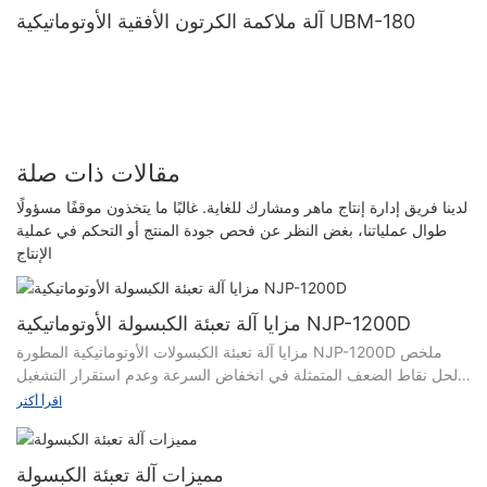
آلة ملاكمة الكرتون الأفقية الأوتوماتيكية UBM-180
مقالات ذات صلة
لدينا فريق إدارة إنتاج ماهر ومشارك للغاية. غالبًا ما يتخذون موقفًا مسؤولًا
طوال عملياتنا، بغض النظر عن فحص جودة المنتج أو التحكم في عملية
الإنتاج
مزايا آلة تعبئة الكبسولة الأوتوماتيكية NJP-1200D
مزايا آلة تعبئة الكبسولات الأوتوماتيكية المطورة NJP-1200D ملخص
لحل نقاط الضعف المتمثلة في انخفاض السرعة وعدم استقرار التشغيل
وقصر عمر الخدمة لمعدات تعبئة الكبسولات التقليدية NJP-1200D،
اقرأ أكثر
أطلقنا نسخة مطورة بالكامل من آلة تعبئة الكبسولات الأوتوماتيكية NJP-
1200D في مايو 2024. قمنا بتحسين بنية الماكينة بالكامل واستبدلنا
مكون النقل الأساسي - صندوق تقسيم الكامات. وبصفتنا أول شركة تصنيع
مميزات آلة تعبئة الكبسولة