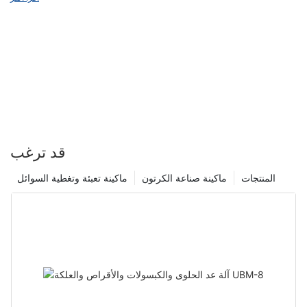
متطلبات عملائك. من خلال دمج آلات التغليف الكرتوني في عملياتك،
يمكنك زيادة الإنتاجية وتقليل تكاليف العمالة وضمان الاتساق في التعبئة
والتغليف الخاصة بك. إن فوائد هذه الآلات لا تقدر بثمن وستؤدي في النهاية
إلى نجاح أكبر لشركتك. لذا، لا تتردد في القيام بالاستثمار والارتقاء بعملية
التعبئة والتغليف إلى المستوى التالي.
قد ترغب
المنتجات
ماكينة صناعة الكرتون
ماكينة تعبئة وتغطية السوائل