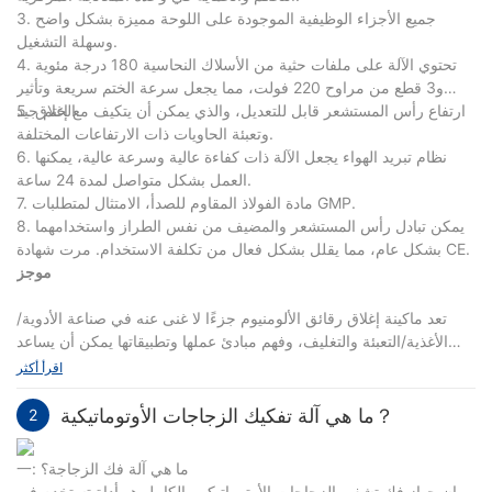
3. جميع الأجزاء الوظيفية الموجودة على اللوحة مميزة بشكل واضح
وسهلة التشغيل.
4. تحتوي الآلة على ملفات حثية من الأسلاك النحاسية 180 درجة مئوية
و3 قطع من مراوح 220 فولت، مما يجعل سرعة الختم سريعة وتأثير
الختم جيد.
5. ارتفاع رأس المستشعر قابل للتعديل، والذي يمكن أن يتكيف مع إغلاق
وتعبئة الحاويات ذات الارتفاعات المختلفة.
6. نظام تبريد الهواء يجعل الآلة ذات كفاءة عالية وسرعة عالية، يمكنها
العمل بشكل متواصل لمدة 24 ساعة.
7. مادة الفولاذ المقاوم للصدأ، الامتثال لمتطلبات GMP.
8. يمكن تبادل رأس المستشعر والمضيف من نفس الطراز واستخدامهما
بشكل عام، مما يقلل بشكل فعال من تكلفة الاستخدام. مرت شهادة CE.
موجز
تعد ماكينة إغلاق رقائق الألومنيوم جزءًا لا غنى عنه في صناعة الأدوية/
الأغذية/التعبئة والتغليف، وفهم مبادئ عملها وتطبيقاتها يمكن أن يساعد
شركتك على اتخاذ خيارات أكثر فعالية من حيث التكلفة وملاءمة. نحن
اقرأ أكثر
شركة تصنيع منذ فترة طويلة لآلات الأدوية والتعبئة والتغليف للشركات في
مختلف البلدان. إذا كنت بحاجة إلى شراء آلة ختم رقائق الألومنيوم، من
ما هي آلة تفكيك الزجاجات الأوتوماتيكية？
2
فضلك
الاتصال بنا
一: ما هي آلة فك الزجاجة؟
إن جهاز فك تشفير الزجاجات الأوتوماتيكي بالكامل هو أداة تستخدم في