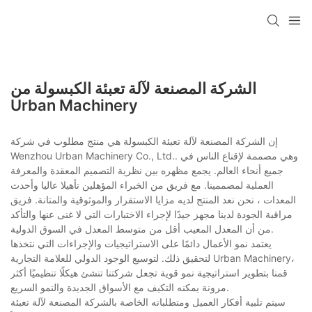
الشركة المصنعة لآلة تعبئة الكبسولة من
Urban Machinery
إن الشركة المصنعة لآلة تعبئة الكبسولة هي منتج مطلوب في شركة
Wenzhou Urban Machinery Co., Ltd.. وهي مصممة لإقناع الناس في
جميع أنحاء العالم. يجمع مظهره بين نظرية التصميم المعقدة والمعرفة
العملية لمصممينا. مع فريق من الخبراء المؤهلين تأهيلا عاليا وأحدث
المعدات ، نحن نعد المنتج لديه مزايا الاستقرار والموثوقية والمتانة. فريق
مراقبة الجودة لدينا مجهز جيدًا لإجراء الاختبارات التي لا غنى عنها والتأكد
من أن المعدل المعيب أقل من متوسط ​​المعدل في السوق الدولية.
يعتمد نمو الأعمال دائمًا على الاستراتيجيات والإجراءات التي نتخذها
لتحقيق ذلك. لتوسيع الوجود الدولي للعلامة التجارية Urban Machinery،
قمنا بتطوير استراتيجية نمو قوية تجعل شركتنا تنشئ هيكلًا تنظيميًا أكثر
مرونة يمكنه التكيف مع الأسواق الجديدة والنمو السريع.
سيتم تلبية أفكار العميل ومتطلباته الخاصة بالشركة المصنعة لآلة تعبئة