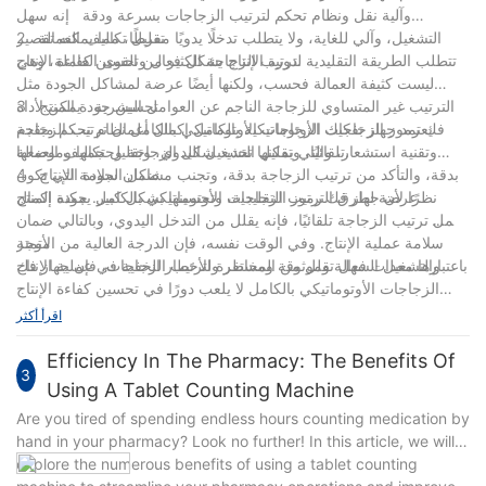
وآلية نقل ونظام تحكم لترتيب الزجاجات بسرعة ودقة إنه سهل
2 تقليل تكاليف العمالة
التشغيل، وآلي للغاية، ولا يتطلب تدخلًا يدويًا مفرطًا، مما يمكنه تقصير
دورة الإنتاج بشكل فعال وتحسين كفاءة الإنتاج.
تتطلب الطريقة التقليدية لترتيب الزجاجة الكثير من القوى العاملة، وهي
ليست كثيفة العمالة فحسب، ولكنها أيضًا عرضة لمشاكل الجودة مثل
3 تحسين جودة المنتج
الترتيب غير المتساوي للزجاجة الناجم عن العوامل البشرية يمكن لأداة
فك رموز الزجاجات الأوتوماتيكية بالكامل إكمال أعمال ترتيب الزجاجة
يعتمد جهاز تفكيك الزجاجات الأوتوماتيكي بالكامل نظام تحكم متقدم
تلقائيًا، وتقليل التشغيل اليدوي، وتقليل تكاليف العمالة.
وتقنية استشعار، والتي يمكنها تحديد شكل الزجاجة وحجمها وموضعها
4 ضمان سلامة الإنتاج
بدقة، والتأكد من ترتيب الزجاجة بدقة، وتجنب مشاكل الجودة التي تكون
عرضة لطرق الترتيب التقليدية، وتحسينها بشكل كبير. جودة المنتج.
نظرًا لأن جهاز فك رموز الزجاجات الأوتوماتيكي بالكامل يمكنه إكمال
عمل ترتيب الزجاجة تلقائيًا، فإنه يقلل من التدخل اليدوي، وبالتالي ضمان
سلامة عملية الإنتاج. وفي الوقت نفسه، فإن الدرجة العالية من الأتمتة
موجز
والتشغيل السهل تقلل من المخاطر والأخطار الخفية في عملية الإنتاج
باعتبارها معدات فعالة وموثوقة ومستقرة لترتيب الزجاجات، فإن جهاز فك
الزجاجات الأوتوماتيكي بالكامل لا يلعب دورًا في تحسين كفاءة الإنتاج
وجودة المنتج فحسب، بل يقلل أيضًا من تكاليف العمالة بشكل فعال
اقرأ أكثر
ويضمن سلامة الإنتاج مع التطوير المستمر لتكنولوجيا الأتمتة، أعتقد أنه
سيتم استخدام أجهزة فك الزجاجات الأوتوماتيكية بالكامل على نطاق
Efficiency In The Pharmacy: The Benefits Of
3
واسع في المزيد من سيناريوهات الإنتاج.
Using A Tablet Counting Machine
Are you tired of spending endless hours counting medication by
hand in your pharmacy? Look no further! In this article, we will
explore the numerous benefits of using a tablet counting