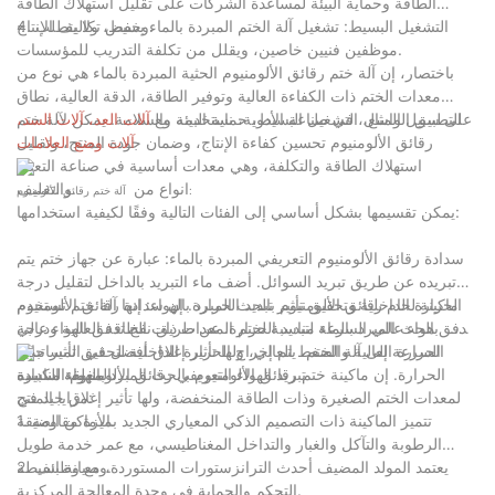
الطاقة وحماية البيئة لمساعدة الشركات على تقليل استهلاك الطاقة
وخفض تكاليف الإنتاج.
4. التشغيل البسيط: تشغيل آلة الختم المبردة بالماء بسيط، ولا يتطلب
موظفين فنيين خاصين، ويقلل من تكلفة التدريب للمؤسسات.
باختصار، إن آلة ختم رقائق الألومنيوم الحثية المبردة بالماء هي نوع من
معدات الختم ذات الكفاءة العالية وتوفير الطاقة، الدقة العالية، نطاق
على سبيل المثال، في صناعة الأدوية، نستخدمه مع
التطبيق الواسع، التشغيل البسيط، حماية البيئة والسلامة. يمكن لآلة ختم
آلات العد، آلات السد،
رقائق الألومنيوم تحسين كفاءة الإنتاج، وضمان جودة المنتج، وتقليل
آلات وضع العلامات
استهلاك الطاقة والتكلفة، وهي معدات أساسية في صناعة التعبئة
انواع من
والتغليف.
آلة ختم رقائق الألومنيوم:
يمكن تقسيمها بشكل أساسي إلى الفئات التالية وفقًا لكيفية استخدامها:
سدادة رقائق الألومنيوم التعريفي المبردة بالماء: عبارة عن جهاز ختم يتم
تبريده عن طريق تبريد السوائل. أضف ماء التبريد بالداخل لتقليل درجة
الحرارة الداخلية وتحقيق تأثير تبديد الحرارة. إن سدادة رقائق الألومنيوم
ماكينة لحام رقائق الألومنيوم بالحث المبرد بالهواء: إنها آلة ختم تستخدم
بالحث المبرد بالماء مناسبة لختم المعدات ذات الطاقة العالية ودرجة
تدفق هواء عالي السرعة لتبديد الحرارة. عن طريق نفخ تدفق الهواء عالي
الحرارة العالية والضغط العالي، ولها تأثير إغلاق أفضل في المساحات
السرعة إلى آلة الختم، يتم إخراج الحرارة الداخلية لتحقيق تأثير تبديد
المغلقة الكبيرة.
الحرارة. إن ماكينة ختم رقائق الألومنيوم بالحث المبرد بالهواء مناسبة
تبريد الهواء التعريفي رقائق الألومنيوم السداده
مزايا المنتج:
لمعدات الختم الصغيرة وذات الطاقة المنخفضة، ولها تأثير إغلاق جيد في
الأماكن الضيقة.
1. تتميز الماكينة ذات التصميم الذكي المعياري الجديد بميزة مقاومة
الرطوبة والتآكل والغبار والتداخل المغناطيسي، مع عمر خدمة طويل
وصيانة بسيطة.
2. يعتمد المولد المضيف أحدث الترانزستورات المستوردة، مع وظائف
التحكم والحماية في وحدة المعالجة المركزية.