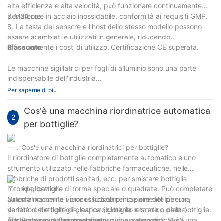
alta efficienza e alta velocità, può funzionare continuamente
per 24 ore.
7. Materiale in acciaio inossidabile, conformità ai requisiti GMP.
8. La testa del sensore e l'host dello stesso modello possono
essere scambiati e utilizzati in generale, riducendo
efficacemente i costi di utilizzo. Certificazione CE superata.
Riassunto
Le macchine sigillatrici per fogli di alluminio sono una parte
indispensabile dell'industria
farmaceutica/alimentare/dell'imballaggio e comprenderne i
Per saperne di più
principi di funzionamento e le applicazioni può aiutare la tua
azienda a fare scelte più convenienti e adatte. Siamo da molto
Cos'è una macchina riordinatrice automatica
2
tempo produttori di macchinari farmaceutici e di
per bottiglie?
confezionamento per aziende di vari paesi. Se ti capita di dover
acquistare una macchina sigillatrice per fogli di alluminio, per
一：Cos'è una macchina riordinatrici per bottiglie?
favore
Contattarci
Il riordinatore di bottiglie completamente automatico è uno
strumento utilizzato nelle fabbriche farmaceutiche, nelle
fabbriche di prodotti sanitari, ecc. per smistare bottiglie
rotonde, bottiglie di forma speciale o quadrate. Può completare
二：Applicazione
automaticamente i processi di alimentazione del biberon,
Questa macchina viene utilizzata principalmente per una
riordino delle bottiglie, capovolgimento e scarico delle bottiglie.
varietà di bottiglie di plastica (bottiglie rotonde o piatte)
Attraverso semplici regolazioni, può essere applicato a una
mediante smistamento e disposizione automatici. Si è’È
三：Principio di funzionamento