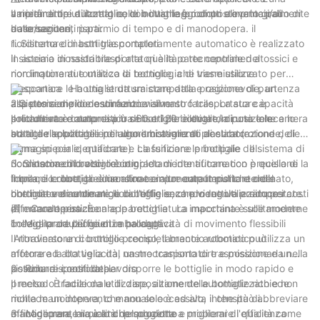
varietà di tipi di bottiglie, con i vantaggi di un elevato grado di
ampiamente utilizzato nelle industrie/prodotti alimentari/di
Il riordinatore automatico di bottiglie è composto principalmente
automazione, risparmio di tempo e di manodopera. il
base/sanitari.
dalle seguenti parti:
riordinatore di bottiglie completamente automatico è realizzato
1. Sistema di nastri trasportatori
in acciaio inossidabile di alta qualità o tecnopolimeri atossici e
Il sistema di nastri trasportatori è la parte centrale del
non inquinanti e utilizza la tecnologia di trasmissione
riordinatore automatico di bottiglie, che viene utilizzato per
meccanica Ha una struttura compatta e ragionevole, un
trasportare le bottiglie da smistare dalla posizione di partenza
aspetto semplice e un funzionamento facile. La sua capacità
alla posizione di destinazione Il nastro trasportatore è
2.Sistema di riconoscimento visivo
produttiva è compresa tra 60 e 120 bottiglie/minuto e le
solitamente dotato di più sensori per rilevare la posizione e lo
Il riordinatore automatico di bottiglie è dotato di una telecamera
bottiglie applicabili includono bottiglie di plastica (rotonde, di
stato delle bottiglie per uno smistamento accurato
ad alta risoluzione e di algoritmi avanzati di elaborazione delle
forma speciale, quadrate). La funzione principale del
immagini per identificare e classificare le bottiglie Il sistema di
riordinatore di bottiglie completamente automatico è quella di
riconoscimento visivo è in grado di identificare con precisione la
3. Sistema di bracci robotici
impilare le bottiglie disordinate in un output pulito e ordinato,
forma, il colore, la dimensione e altre caratteristiche della
Il braccio robotico è un altro componente importante del
che notevolmente migliora l'efficienza produttiva e riduce i costi
bottiglia e di ordinare le bottiglie secondo regole preimpostate.
riordinatore automatico di bottiglie, che viene utilizzato per
di manodopera. È un'apparecchiatura importante sulle moderne
afferrare e posizionare le bottiglie La macchina è solitamente
四：Caratteristiche
linee di produzione di imballaggi.
collegata da più giunti e ha capacità di movimento flessibili
1 Migliorare l'efficienza produttiva
Attraverso un controllo preciso, il braccio robotico può
Il riordinatore di bottiglie completamente automatico utilizza un
afferrare la bottiglia dal nastro trasportatore e posizionarla nella
motore ad alta velocità, un meccanismo di trasmissione e un
posizione specificata.
sistema di controllo per disporre le bottiglie in modo rapido e
2 Ridurre i costi del lavoro
preciso È facile da utilizzare, altamente automatizzato e non
Il metodo tradizionale di disposizione delle bottiglie richiede
richiede un intervento manuale eccessivo, il che può abbreviare
molta manodopera, che non solo è ad alta intensità di
efficacemente il ciclo di produzione e migliorare l'efficienza
manodopera, ma è anche soggetta a problemi di qualità come
3 Migliorare la qualità del prodotto