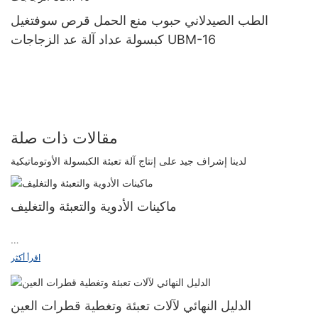
الطب الصيدلاني حبوب منع الحمل قرص سوفتغيل
كبسولة عداد آلة عد الزجاجات UBM-16
مقالات ذات صلة
لدينا إشراف جيد على إنتاج آلة تعبئة الكبسولة الأوتوماتيكية
ماكينات الأدوية والتعبئة والتغليف
في السنوات الأخيرة، استمر الطلب على المخدرات في الصين في
اقرأ أكثر
الزيادة، المزيد والمزيد من الأدوية في فترة قصيرة من الزمن لتحقيق
السوق. وفي الوقت نفسه، فإن اللوائح ذات الصلة هي أيضًا متطلبات
صارمة بشكل متزايد لتغليف الأدوية. في الآونة الأخيرة، اقترح "الدليل
الدليل النهائي لآلات تعبئة وتغطية قطرات العين
الإرشادي لتعديل الهيكل الصناعي (2024)" الصادر عن اللجنة الوطنية