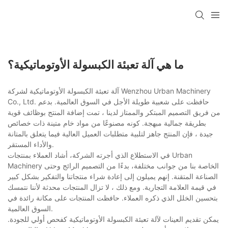
ما هي آلة تعبئة الكبسولة الأوتوماتيكية؟
آلة تعبئة الكبسولة الأوتوماتيكية لشركة Wenzhou Urban Machinery
Co., Ltd. حافظت على شعبية طويلة الأجل في السوق العالمية. بدعم
من فريق التصميم المبتكر والممتاز لدينا ، تمت إضافة المنتج بوظائف قوية
بطريقة جمالية مبهجة. كونه مصنوعًا من مواد خام متينة ذات خصائص
جيدة ، فإن المنتج جاهز لتلبية متطلبات العميل العالية فيما يتعلق بالمتانة
والأداء المستقر.
في الاستطلاع الذي أجرته الشركة، أشاد العملاء بمنتجات Urban
Machinery الخاصة بنا من جوانب مختلفة، بدءًا من التصميم الرائج وحتى
الصناعة المتقنة. إنهم يميلون إلى إعادة شراء منتجاتنا والتفكير بشكل كبير
في قيمة العلامة التجارية. ومع ذلك ، لا تزال المنتجات محدثة لأننا نتمسك
بتحسين الخلل الذي ذكره العملاء. حافظت المنتجات على مكانة رائدة في
السوق العالمية.
يمكن تقديم العينات لآلة تعبئة الكبسولة الأوتوماتيكية كفحص أولي للجودة.