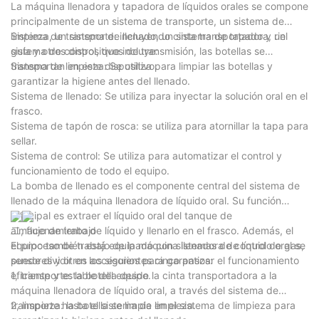
La máquina llenadora y tapadora de líquidos orales se compone
principalmente de un sistema de transporte, un sistema de
limpieza, un sistema de llenado, un sistema de tapado y un
Sistema de transporte: incluyendo cinta transportadora, riel
sistema de control, que incluye:
guía y otros dispositivos de transmisión, las botellas se
transportan en este dispositivo.
Sistema de limpieza: Se utiliza para limpiar las botellas y
garantizar la higiene antes del llenado.
Sistema de llenado: Se utiliza para inyectar la solución oral en el
frasco.
Sistema de tapón de rosca: se utiliza para atornillar la tapa para
sellar.
Sistema de control: Se utiliza para automatizar el control y
funcionamiento de todo el equipo.
La bomba de llenado es el componente central del sistema de
llenado de la máquina llenadora de líquido oral. Su función
principal es extraer el líquido oral del tanque de
almacenamiento de líquido y llenarlo en el frasco. Además, el
二, flujo de trabajo
equipo también está equipado con sistemas de control de gas,
El proceso de trabajo de la máquina llenadora de líquido oral se
sensores y otros accesorios para garantizar el funcionamiento
puede dividir en los siguientes cinco pasos:
eficiente y estable del equipo.
1, transporte: la botella desde la cinta transportadora a la
máquina llenadora de líquido oral, a través del sistema de
transporte hasta el sistema de limpieza.
2, limpieza: la botella se limpia en el sistema de limpieza para