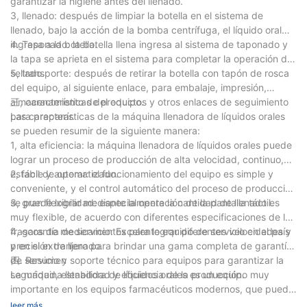
garantizar la higiene antes del llenado.
3, llenado: después de limpiar la botella en el sistema de
llenado, bajo la acción de la bomba centrífuga, el líquido oral
ingresa a la botella.
4. Taponado: la botella llena ingresa al sistema de taponado y
la tapa se aprieta en el sistema para completar la operación de
sellado.
5, transporte: después de retirar la botella con tapón de rosca
del equipo, al siguiente enlace, para embalaje, impresión,
almacenamiento de productos y otros enlaces de seguimiento
三, características del equipo.
para preparar.
Las características de la máquina llenadora de líquidos orales
se pueden resumir de la siguiente manera:
1, alta eficiencia: la máquina llenadora de líquidos orales puede
lograr un proceso de producción de alta velocidad, continuo,
estable y automatizado.
2, fácil de operar: el funcionamiento del equipo es simple y
conveniente, y el control automático del proceso de producción
se puede lograr mediante la operación de la pantalla táctil.
3, gran flexibilidad: especialmente la cantidad de llenado es
muy flexible, de acuerdo con diferentes especificaciones de los
frascos de medicamentos para lograr diferentes velocidades y
4, garantía de servicio: Excelente equipo de servicio en el país
precisión de llenado.
y en el extranjero para brindar una gama completa de garantía
de servicio y soporte técnico para equipos para garantizar la
四. Resumen
seguridad, estabilidad y eficiencia de la producción.
La máquina llenadora de líquidos orales es un equipo muy
importante en los equipos farmacéuticos modernos, que puede
completar automáticamente una serie de tareas como limpieza
leer más