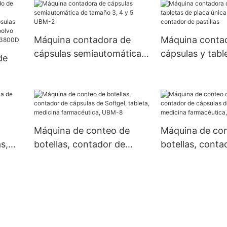
de polvo farmacéutico
máquina de lle
completamente
cápsulas de gel
automática NJP 1200C
vacía Njp 1500
Máquina contadora de
Máquina conta
cápsulas semiautomática
cápsulas y tabl
de
de tamaño 3, 4 y 5 UBM-2
placa única de 
contador de pas
nado
na
polvo
Máquina de conteo de
Máquina de co
s,
botellas, contador de
botellas, conta
0D
e
cápsulas de Softgel,
cápsulas de Sof
tableta, medicina
tableta, medici
farmacéutica, UBM-8
farmacéutica,