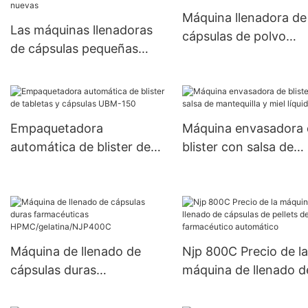
Máquina llenadora de
Las máquinas llenadoras
cápsulas de polvo
de cápsulas pequeñas
semiautomática con
semiautomáticas 000#~5#
mejora de cabezal do
proporcionadas a base de
JTJ-A PRO
hierbas más nuevas
Empaquetadora
Máquina envasadora 
automática de blister de
blister con salsa de
tabletas y cápsulas UBM-
mantequilla y miel líq
150
Máquina de llenado de
Njp 800C Precio de la
cápsulas duras
máquina de llenado d
farmacéuticas
cápsulas de pellets d
HPMC/gelatina/NJP400C
polvo farmacéutico