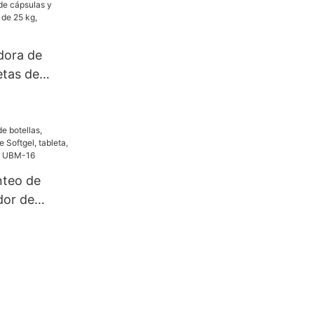
nado de
atina dura
D
dora de
etas de
25 kg,
tillas
nteo de
dor de
tgel,
na
 UBM-16