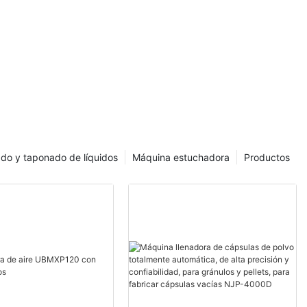
ensación de
s farmacias
e mejorar la
s. Un área que
ificativa es la
ado y taponado de líquidos
Máquina estuchadora
Productos
racias a la
doras de
 innovadores
e las
tos, haciendo
más preciso y
farmacéuticos