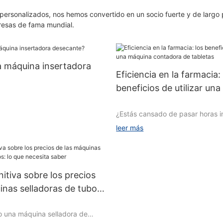
 personalizados, nos hemos convertido en un socio fuerte y de largo 
presas de fama mundial.
a máquina insertadora
Eficiencia en la farmacia:
beneficios de utilizar un
contadora de tabletas
¿Estás cansado de pasar horas i
es y parámetros técnicos.
contando medicamentos a mano 
leer más
farmacia? ¡No busques más! En es
exploraremos los numerosos ben
50~120 botellas/min
utilizar una máquina contadora d
para optimizar las operaciones 
nitiva sobre los precios
y mejorar la eficiencia. Dígale ad
la botella:φ20~80 mm; Altura de
conteo manual y dé la bienveni
inas selladoras de tubos:
~200 mm
productividad y precisión. Siga 
sita saber
descubrir cómo esta tecnología 
 una máquina selladora de
puede revolucionar el flujo de tr
nte aplicable: 0,5 ~ 2 g