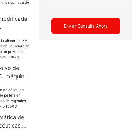
 modificada
Enviar Consulta Ahora
 Zp de la
rensa de la
rensa
uímica
olvo de
íldora
D, máquina
licuadora
mbor de
de
especias
mática de
céuticas,
ts en polvo,