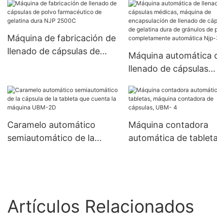
automático
Máquina de fabricación de
llenado de cápsulas de
Máquina automática 
polvo farmacéutico de
llenado de cápsulas
gelatina dura NJP 2500C
médicas, máquina de
encapsulación de lle
de cápsulas de gelati
dura de gránulos de 
Caramelo automático
Máquina contadora
completamente
semiautomático de la
automática de tableta
automática Njp-380
cápsula de la tableta que
máquina contadora d
cuenta la máquina UBM-
cápsulas, UBM- 4
2D
Artículos Relacionados