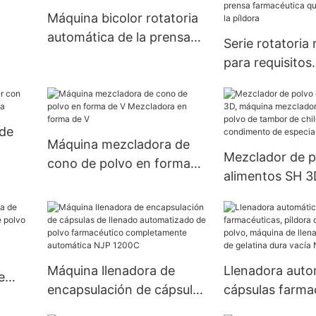
Máquina bicolor rotatoria
automática de la prensa
Serie rotatoria
de la píldora de la máquina
para requisitos
ble
de la prensa de la tableta
particulares de
máquina de la p
tableta de la p
de
farmacéutica q
Máquina mezcladora de
Mezclador de p
química de la p
cono de polvo en forma
uida
alimentos SH 3
de V Mezcladora en forma
mezcladora de 
de V
de polvo de ta
chile en polvo 
condimento de 
Máquina llenadora de
Llenadora auto
de 100kg
e
encapsulación de cápsulas
cápsulas farma
e
de llenado automatizado
píldora de pelle