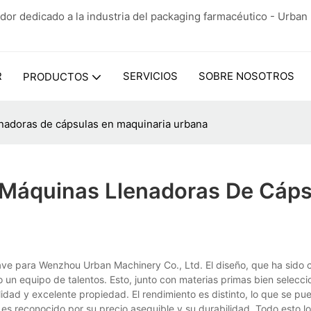
dor dedicado a la industria del packaging farmacéutico - Urba
R
SERVICIOS
SOBRE NOSOTROS
PRODUCTOS
enadoras de cápsulas en maquinaria urbana
 Máquinas Llenadoras De Cáps
ave para Wenzhou Urban Machinery Co., Ltd. El diseño, que ha sido 
bo un equipo de talentos. Esto, junto con materias primas bien selecc
idad y excelente propiedad. El rendimiento es distinto, lo que se pu
 es reconocido por su precio asequible y su durabilidad. Todo esto 