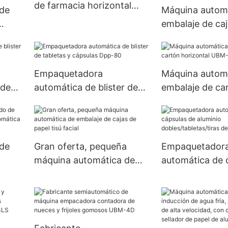
de farmacia horizontal
de
Máquina autom
automática de alta calidad
embalaje de caj
ial
cartón de jabó
a CE,
mascarillas, via
uina
perfume cosmé
Empaquetadora
Máquina autom
s
máquina de emb
 de
automática de blister de
embalaje de ca
rotativa Vertica
UBM-
tabletas y cápsulas Dpp-
horizontal UB
80
de
Gran oferta, pequeña
Empaquetador
máquina automática de
automática de 
embalaje de cajas de papel
aluminio
uillas
tisú facial
dobles/tabletas
pastillas con C