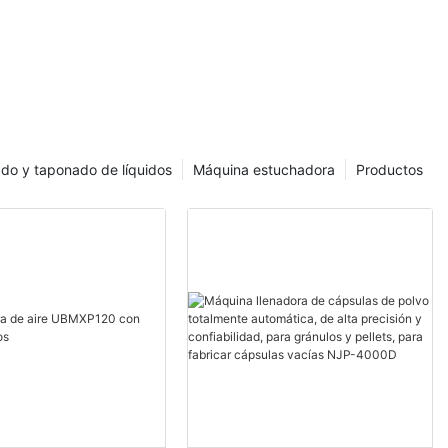
as máquinas
ollas son un
armacéutica,
requieren el
idos, vacunas
as máquinas
ado y taponado de líquidos
Máquina estuchadora
Productos
l a la hora
 eficiente de
es sellados
conservar
roductos
tancia de las
, ya que son
ridad y
 se envasan.
para llenar y