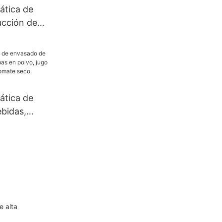
ática de
ucción de
onalizada,
ad, con
, sellador
minio
ática de
bidas,
bas en
tantáneo en
seco,
e polvo
e alta