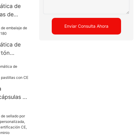
ática de
as de
n para
Enviar Consulta Ahora
les de
tico,
ática de
alaje
rtón
l
M-180
a
cápsulas de
/tiras de
E