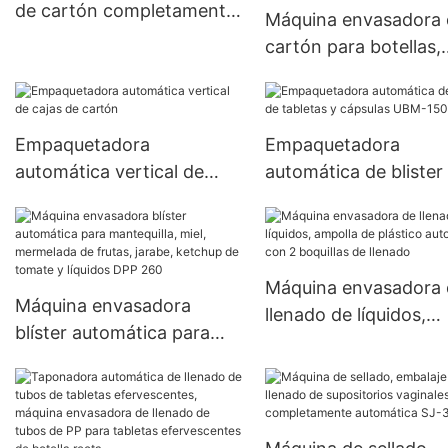
de cartón completamente
Máquina envasadora 
automática para blister
cartón para botellas,
UBM-120
pomada de crema fac
cosmética automátic
tarros redondos, máq
Empaquetadora
Empaquetadora
estuchadora de tubo
automática vertical de
automática de blister
suaves
cajas de cartón
tabletas y cápsulas 
150
Máquina envasadora 
Máquina envasadora
llenado de líquidos,
blíster automática para
ampolla de plástico
mantequilla, miel,
automática con 2 boq
mermelada de frutas,
de llenado
jarabe, ketchup de tomate
y líquidos DPP 260