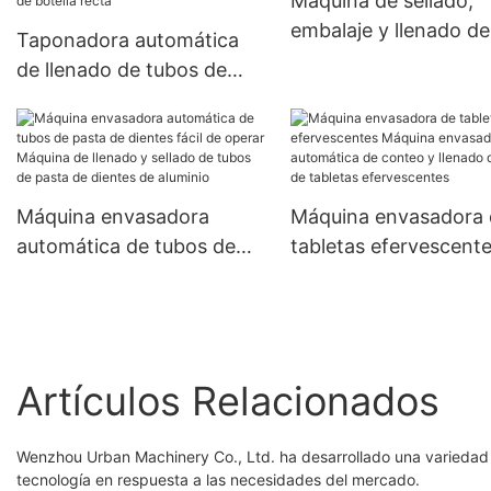
Máquina de sellado,
embalaje y llenado de
Taponadora automática
supositorios vaginale
de llenado de tubos de
completamente
tabletas efervescentes,
automática SJ-3LS
máquina envasadora de
llenado de tubos de PP
para tabletas
Máquina envasadora
Máquina envasadora 
efervescentes de botella
automática de tubos de
tabletas efervescent
recta
pasta de dientes fácil de
Máquina envasadora
operar Máquina de llenado
automática de conteo
y sellado de tubos de
llenado de tubos de
pasta de dientes de
tabletas efervescent
Artículos Relacionados
aluminio
Wenzhou Urban Machinery Co., Ltd. ha desarrollado una varieda
tecnología en respuesta a las necesidades del mercado.