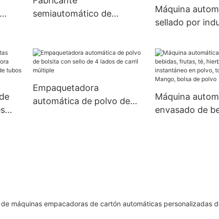
Fabricante
Máquina autom
semiautomático de
sellado por ind
s
máquina empacadora
agua fría, pers
contadora de nueces y
de alta velocid
frijoles gomosos UBM-4D
certificación CE
de papel de alu
Empaquetadora
de
Máquina autom
automática de polvo de
es
envasado de be
bolsita con sello de 4
frutas, té, hier
lados de carril múltiple
 y
polvo, jugo ins
polvo, tomate 
es
Mango, bolsa d
d de máquinas empacadoras de cartón automáticas personalizadas d