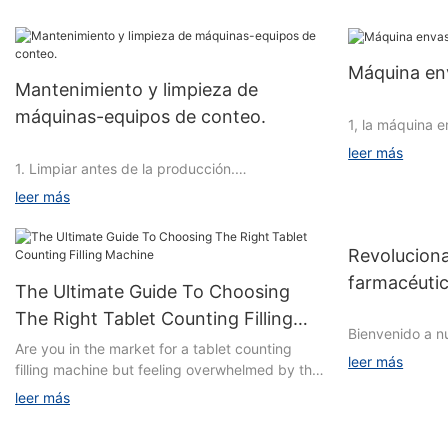
Máquina env
Mantenimiento y limpieza de
máquinas-equipos de conteo.
1, la máquina 
máquina empaca
leer más
proceso de emp
1. Limpiar antes de la producción.
diferentes esta
leer más
La máquina env
No
Revolucion
serie de mecan
farmacéuti
The Ultimate Guide To Choosing
película, cuya 
Contenido limpio
avanzada: 
y hacerla pasar
The Right Tablet Counting Filling
Bienvenido a n
anteriores par
Métodos y herramientas de limpieza.
Machine
Are you in the market for a tablet counting
profundidad de
envasado en blí
Requiere
leer más
filling machine but feeling overwhelmed by the
maquinaria de 
options available? Look no further! Our ultimate
artículo, anal
leer más
Responsable
guide has got you covered with everything you
tecnología ava
El mecanismo d
need to know to choose the right tablet
forma en que 
envasadora de 
1