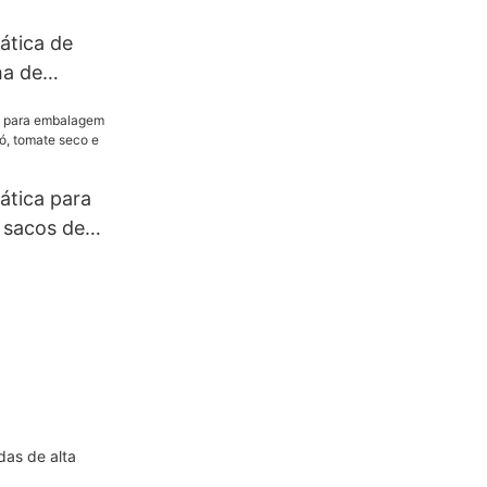
ática de
ha de
dução a
locidade e
 com
.
tica para
sacos de
mate seco
.
as de alta