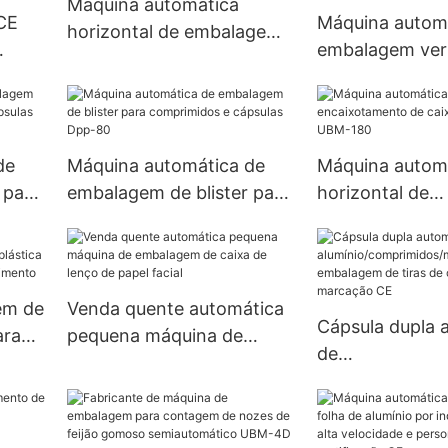
Máquina automática
CE
Máquina autom
horizontal de embalagem
embalagem vert
e encaixotamento de alta
rotativa para f
qualidade para produtos
iais
perfume, másc
farmacêuticos
.
sabonete para
cosméticos.
de
Máquina automática de
Máquina autom
 para
embalagem de blister para
horizontal de
las
comprimidos e cápsulas
encaixotamento
Dpp-80
de papelão UB
em de
Venda quente automática
Cápsula dupla 
ara
pequena máquina de
de
embalagem de caixa de
alumínio/comp
cos
lenço de papel facial
quina de emba
tiras de compr