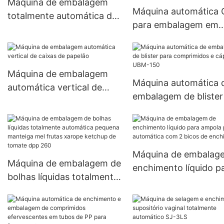
Máquina de embalagem
Máquina automática 
totalmente automática da
para embalagem em
caixa da caixa para a
caixas de papelão de
bolha UBM-120
cremes e pomadas fac
em frascos redondos
Máquina de embalagem
Máquina automática 
automática vertical de
embalagem de blister
caixas de papelão
comprimidos e cápsu
UBM-150
Máquina de embalag
Máquina de embalagem de
enchimento líquido p
bolhas líquidas totalmente
ampola plástica
automática pequena
automática com 2 bi
manteiga mel frutas
de enchimento
xarope ketchup de tomate