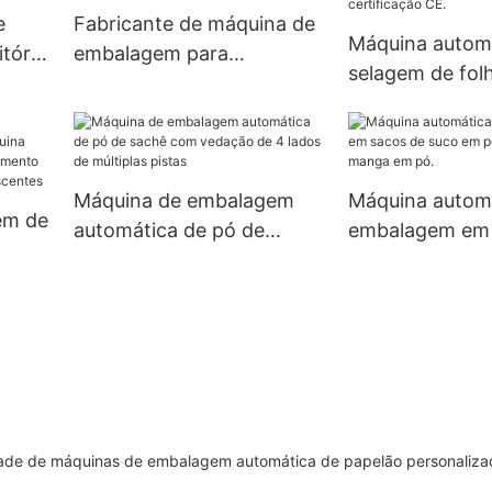
marcação CE
e
Fabricante de máquina de
Máquina autom
tório
embalagem para
selagem de fol
contagem de nozes de
alumínio por in
feijão gomoso
frio, de alta ve
semiautomático UBM-4D
personalizada,
certificação CE
Máquina de embalagem
Máquina automá
em de
automática de pó de
embalagem em 
sachê com vedação de 4
suco em pó, to
na
lados de múltiplas pistas
e manga em pó
gem e
 de
ade de máquinas de embalagem automática de papelão personalizad