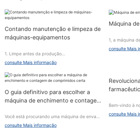
Máquina de
Contando manutenção e limpeza de
máquinas-equipamentos
1, a máquina d
máquina de em
consulte Mais 
processo de e
1. Limpe antes da produção
estações difere
consulte Mais informação
A máquina de 
Não
Revolucion
diversos mecan
farmacêuti
O guia definitivo para escolher a
cuja função é t
Conteúdo limpo
avançado: u
passar pelas e
máquina de enchimento e contagem
Bem-vindo à n
processo de em
Métodos e ferramentas de limpeza
de comprimidos certa
dos avanços re
Requer
consulte Mais 
Você está procurando uma máquina de envase
embalagens far
e contagem de comprimidos, mas se sente
examinaremos 
O mecanismo d
consulte Mais informação
Responsável
sobrecarregado com as opções disponíveis?
tecnologia ava
embalagem bli
Não procure mais! Nosso guia definitivo
forma como os
roda ranhurad
1