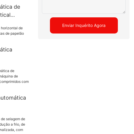
ática de
ical
rascos de
Enviar Inquérito Agora
ara e
ática
 de caixas
M-180
automática
rimidos/má
lagem de
imidos com