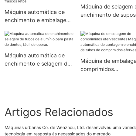
dpp 260
Máquina de selagem 
Máquina automática de
enchimento de suposi
enchimento e embalagem
vaginal totalmente
de comprimidos
automático SJ-3LS
efervescentes em tubos
de PP para frascos retos
Máquina automática de
Máquina de embalag
enchimento e selagem de
comprimidos
tubos de alumínio para
efervescentes Máqui
pasta de dentes, fácil de
automática de conta
operar.
enchimento de tubos
comprimidos
Artigos Relacionados
efervescentes
Máquinas urbanas Co. de Wenzhou, Ltd. desenvolveu uma varied
tecnologia em resposta às necessidades do mercado