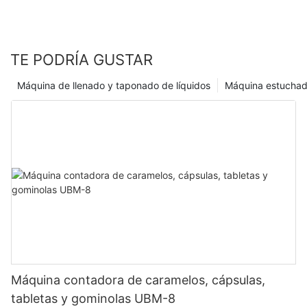
industria que avanza rápidamente. Adoptar la tecnología y la
innovación es esencial para seguir siendo competitivo y brindar
una atención óptima, y ​​una máquina contadora de tabletas es
una herramienta valiosa para lograr estos objetivos.
TE PODRÍA GUSTAR
Máquina de llenado y taponado de líquidos
Máquina estuchad
Máquina contadora de caramelos, cápsulas,
tabletas y gominolas UBM-8