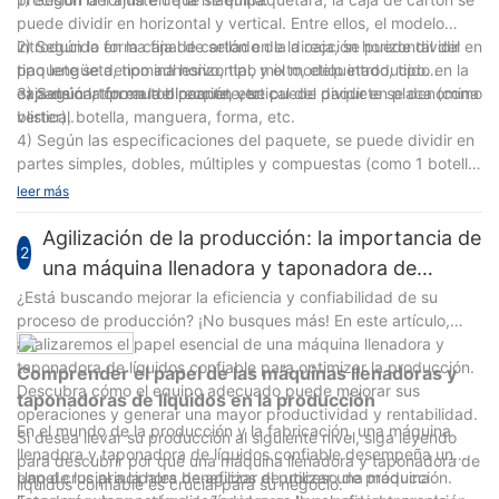
puede dividir en horizontal y vertical. Entre ellos, el modelo
introducido en la caja de cartón en la dirección horizontal del
2) Según la forma final de sellado de la caja, se puede dividir en
paquete se denomina horizontal, y el modelo introducido en la
tipo lengüeta, tipo adhesivo, tipo mixto, etiquetado, tipo
caja de cartón en la dirección vertical del paquete se denomina
expansión, tipo autoblocante, etc.
3) Según la forma del paquete, se puede dividir en placa (como
vertical.
blister), botella, manguera, forma, etc.
4) Según las especificaciones del paquete, se puede dividir en
partes simples, dobles, múltiples y compuestas (como 1 botella
de antibiótico, aguja en polvo + 1 ampolla de aguja para agua).
leer más
Agilización de la producción: la importancia de
2
una máquina llenadora y taponadora de
líquidos confiable
¿Está buscando mejorar la eficiencia y confiabilidad de su
proceso de producción? ¡No busques más! En este artículo,
analizaremos el papel esencial de una máquina llenadora y
taponadora de líquidos confiable para optimizar la producción.
Comprender el papel de las máquinas llenadoras y
Descubra cómo el equipo adecuado puede mejorar sus
taponadoras de líquidos en la producción
operaciones y generar una mayor productividad y rentabilidad.
En el mundo de la producción y la fabricación, una máquina
Si desea llevar su producción al siguiente nivel, siga leyendo
llenadora y taponadora de líquidos confiable desempeña un
para descubrir por qué una máquina llenadora y taponadora de
papel crucial a la hora de agilizar el proceso de producción.
Uno de los principales beneficios de utilizar una máquina
líquidos confiable es crucial para su negocio.