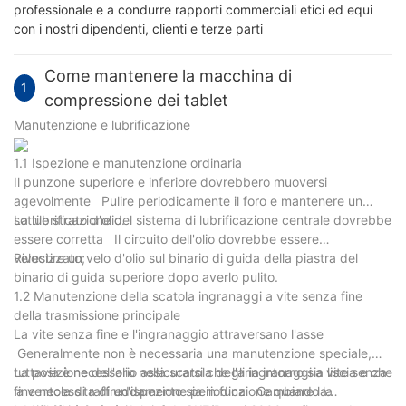
professionale e a condurre rapporti commerciali etici ed equi
con i nostri dipendenti, clienti e terze parti
Come mantenere la macchina di
1
compressione dei tablet
Manutenzione e lubrificazione
1.1 Ispezione e manutenzione ordinaria
Il punzone superiore e inferiore dovrebbero muoversi
agevolmente Pulire periodicamente il foro e mantenere un
sottile strato d'olio.
La lubrificazione del sistema di lubrificazione centrale dovrebbe
essere corretta Il circuito dell'olio dovrebbe essere
velocizzato;
Rivestire un velo d'olio sul binario di guida della piastra del
binario di guida superiore dopo averlo pulito.
1.2 Manutenzione della scatola ingranaggi a vite senza fine
della trasmissione principale
La vite senza fine e l'ingranaggio attraversano l'asse
Generalmente non è necessaria una manutenzione speciale,
tuttavia è necessario assicurarsi che l'aria intorno sia liscia e che
La posizione dell'olio nella scatola degli ingranaggi a vite senza
la ventola di raffreddamento sia in funzione quando la
fine necessita di un'ispezione periodica Cambiare la