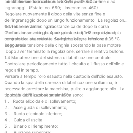
macchina è in funzione.
lubrificazione dopo aver funzionato per 2000 ore.
La lubrificazione è del tipo L-CKE/P a vite senza fine e ad
ingranaggi (Estate: no. 680; inverno: no. 460)
Regolare nuovamente il gioco della vite senza fine e
dell'ingranaggio dopo un lungo funzionamento La regolazione
dovrebbe avvenire in circostanze calde dopo la corsa
1.3 Tensione della cinghia
Prefunzionamento per 4 ore prima e dopo la regolazione, la
Controllare se la cinghia può spostarsi di 1~2 cm nel punto
temperatura ascendente dovrebbe essere inferiore a 35 ℃.
centrale del lato rotante Se è possibile, la tensione è
adeguata.
Regolare la tensione della cinghia spostando la base motore
Dopo aver terminato la regolazione, serrare il relativo bullone.
1.4 Manutenzione del sistema di lubrificazione centrale
Controllare periodicamente tutto il circuito e il flusso dell'olio e
regolarli in tempo.
Versare a tempo l'olio esausto nella custodia dell'olio esausto.
Quando la spia della carenza di lubrificazione si illumina, è
necessario arrestare la macchina, pulire o aggiungere olio La
tipologia dell'olio: shell omala 150.
I punti di lubrificazione automatica sono:
1． Ruota elicoidale di sollevamento;
2． Asse guida di sollevamento;
3． Ruota elicoidale inferiore;
4． Guida di uscita;
5． Binario di riempimento;
6． Punzone superiore;