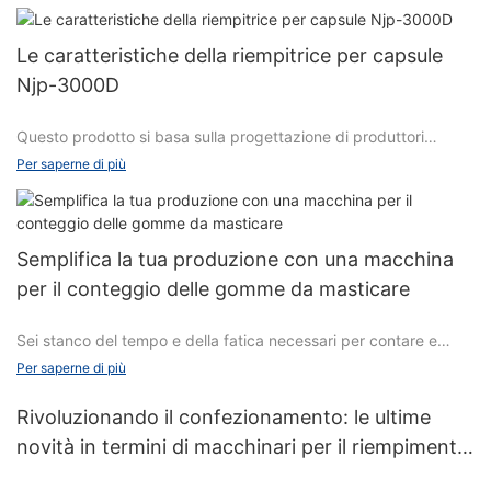
No
Le caratteristiche della riempitrice per capsule
Njp-3000D
Contenuti puliti
Questo prodotto si basa sulla progettazione di produttori
Metodi e strumenti di pulizia
professionali stranieri, combinato con oltre 20 anni di
Richiede
Per saperne di più
esperienza professionale nella produzione di macchine
riempitrici automatiche per capsule ad alta velocità, i parametri
Responsabile
tecnici e la configurazione hanno raggiunto il livello
internazionale equivalente.
1
Semplifica la tua produzione con una macchina
Superficie esterna della macchina
per il conteggio delle gomme da masticare
Pulisci con un asciugamano pulito e umido
Il miglioramento e i parametri del nuovo modello e del vecchio
Sei stanco del tempo e della fatica necessari per contare e
modello sono i seguenti:
Pulito e privo di polvere
confezionare le caramelle gommose a mano? Semplifica il tuo
Per saperne di più
processo di produzione con una macchina per il conteggio delle
Operatore
gomme da masticare. Questa tecnologia all'avanguardia può
1. Divisore CAM 140D ad alta specifica (prodotto a Taiwan) con
Rivoluzionando il confezionamento: le ultime
aumentare significativamente l'efficienza e la precisione,
disco rotante di diametro inferiore (￠462), rispetto alla
2
novità in termini di macchinari per il riempimento
facendo risparmiare tempo e denaro alla tua azienda. Se vuoi
precedente generazione di prodotti di coppia, funzionamento
Superficie esterna del binario per l'allattamento al biberon
di fiale & e sigillatura
saperne di più su come una macchina per il conteggio delle
stabile, maggiore durata; La struttura di movimento del