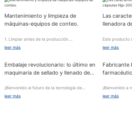
Mantenimiento y limpieza de
Las caracte
máquinas-equipos de conteo.
llenadora d
1. Limpiar antes de la producción.
Este producto 
fabricantes pro
leer más
leer más
combinado con
experiencia pro
No
máquinas llena
Embalaje revolucionario: lo último en
Fabricante 
de alta velocid
maquinaria de sellado y llenado de
farmacéutic
Contenido limpio
parámetros téc
ampollas &
maquinaria
alcanzado el ni
¡Bienvenido al futuro de la tecnología de
¡Bienvenido a n
Métodos y herramientas de limpieza.
embalaje! En este artículo, exploraremos los
innovaciones e
Requiere
leer más
leer más
avances de vanguardia en maquinaria de
fabricante líde
La mejora y lo
llenado y sellado de ampollas que están
este artículo, 
Responsable
del modelo anti
revolucionando la industria. Desde una mayor
avances de va
eficiencia hasta una mayor seguridad del
revolucionando 
1
producto, estas innovaciones están
Desde equipos 
Superficie exterior de la máquina
1. Divisor CAM 
preparadas para transformar la forma en que
procesos de fa
Limpiar con una toalla limpia y húmeda.
(fabricado en T