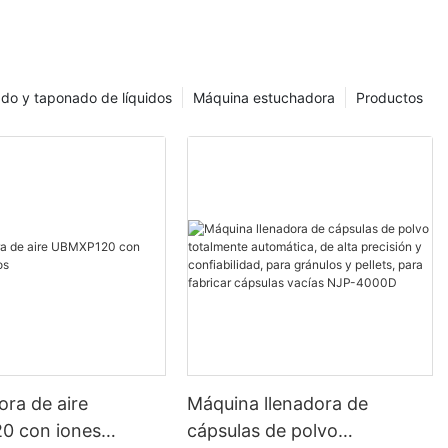
ar que
 edades. Ya sea
tre sabroso o
son un
ado y taponado de líquidos
Máquina estuchadora
Productos
 la confitería.
mitas continúa
n
izar sus
isfacer la
 efectivas de
una máquina
tas es un
ara contar y
s. Estas
ños y
decuadas para
ra de aire
Máquina llenadora de
o a pequeña
0 con iones
cápsulas de polvo
s de utilizar