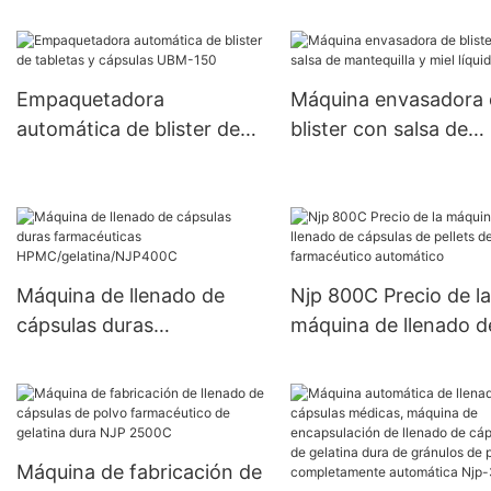
semiautomáticas 000#~5#
mejora de cabezal do
proporcionadas a base de
JTJ-A PRO
hierbas más nuevas
Empaquetadora
Máquina envasadora 
automática de blister de
blister con salsa de
tabletas y cápsulas UBM-
mantequilla y miel líq
150
Máquina de llenado de
Njp 800C Precio de la
cápsulas duras
máquina de llenado d
farmacéuticas
cápsulas de pellets d
HPMC/gelatina/NJP400C
polvo farmacéutico
automático
Máquina de fabricación de