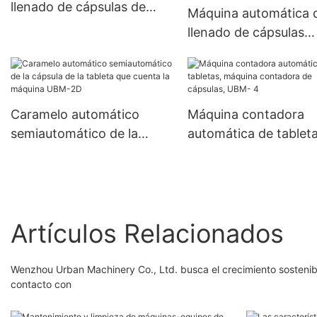
llenado de cápsulas de
Máquina automática 
polvo farmacéutico de
llenado de cápsulas
gelatina dura NJP 2500C
médicas, máquina de
encapsulación de lle
de cápsulas de gelati
dura de gránulos de 
Caramelo automático
Máquina contadora
completamente
semiautomático de la
automática de tableta
automática Njp-380
cápsula de la tableta que
máquina contadora d
cuenta la máquina UBM-
cápsulas, UBM- 4
2D
Artículos Relacionados
Wenzhou Urban Machinery Co., Ltd. busca el crecimiento sostenib
contacto con