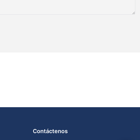
uinas
ofrecen mayor
apacidad de
itmo mucho
ales, las
erar de manera
demandas de un
ayor velocidad
ayores
ltima
sos para los
izar una
s la reducción
atizar el
 los
ecesidad de
cia, ahorrar en
Contáctenos
 de ahorro de
ontadoras de