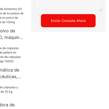
 Zp de la
rensa de la
rensa
Enviar Consulta Ahora
uímica
olvo de
íldora
D, máquina
licuadora
mbor de
de
especias
mática de
céuticas,
ts en polvo,
nado de
atina dura
D
dora de