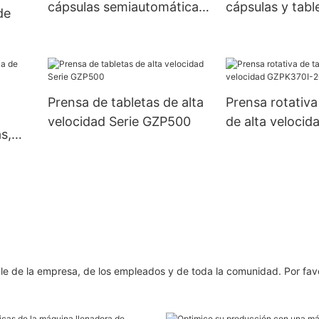
cápsulas semiautomática
cápsulas y tabl
de
de tamaño 3, 4 y 5 UBM-2
placa única de 
contador de pas
nado
na
Prensa de tabletas de alta
Prensa rotativa
polvo
velocidad Serie GZP500
de alta velocid
s,
GZPK370I-26/3
0D
e
le de la empresa, de los empleados y de toda la comunidad. Por fav