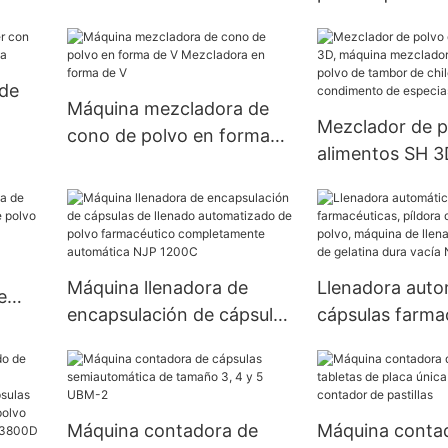
ble
de la prensa de la tableta
particulares de
máquina de la p
tableta de la p
de
farmacéutica q
Máquina mezcladora de
Mezclador de p
química de la p
cono de polvo en forma
uida
alimentos SH 3
de V Mezcladora en forma
mezcladora de 
de V
de polvo de ta
chile en polvo 
condimento de 
Máquina llenadora de
Llenadora auto
de 100kg
e
encapsulación de cápsulas
cápsulas farma
e
de llenado automatizado
píldora de pelle
de polvo farmacéutico
máquina de lle
completamente
cápsulas de gel
automática NJP 1200C
vacía Njp 1500
Máquina contadora de
Máquina conta