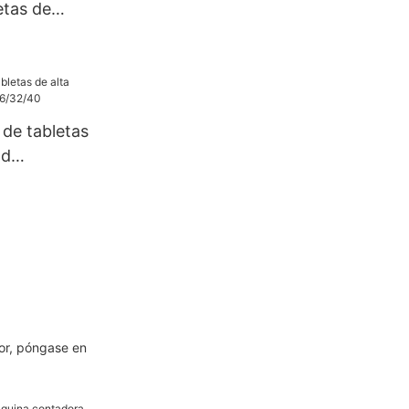
etas de
25 kg,
tillas
 de tabletas
ad
2/40
or, póngase en