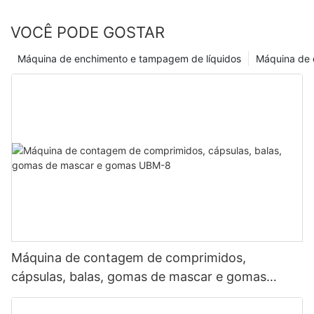
guia tenha fornecido o conhecimento necessário para tomar
decisões informadas quando se trata de selecionar e utilizar
VOCÊ PODE GOSTAR
máquinas de embalagem blister. À medida que você continua a
crescer e a evoluir no setor, lembre-se de que o equipamento
Máquina de enchimento e tampagem de líquidos
Máquina de
certo pode fazer toda a diferença na agilização de suas
operações e na obtenção de sucesso.
Máquina de contagem de comprimidos,
cápsulas, balas, gomas de mascar e gomas
UBM-8