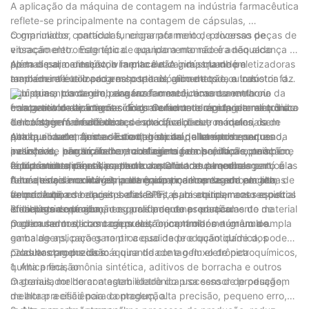
A aplicação da máquina de contagem na indústria farmacêutica
reflete-se principalmente na contagem de cápsulas, ‌
comprimidos, ‌ partículas, ‌ engarrafamento, ‌ processo de
O granulador contador funciona por meio de diversas peças de
ensacamento. ‌ Este tipo de equipamento não é adequado
vibração eletromagnética. ‌ quando a mamadeira não alcança a
apenas para a indústria farmacêutica, ‌ mas também
porta de alimentação, o ‌ a placa não gira; ‌ quando a
Além disso, o desenvolvimento de ‌ A indústria de peletizadoras
amplamente utilizado em hospitais, ‌ alimentos e outras
mamadeira é colocada na porta de alimentação, o ‌ o motor faz
também reflete o progresso tecnológico de toda a indústria de
indústrias, ‌ contando, ‌ engarrafamento, ‌ ensacamento ou
com que a placa gire para fazer o medicamento entrar no
equipamentos de embalagens farmacêuticas e a melhoria da
enlatamento de artigos sólidos de formato regular. ‌ a máquina
frasco automaticamente. ‌ É conveniente e rápido alterar o disco
competitividade internacional. ‌ Como um dos equipamentos de
一:a gama de aplicações do granulador de contagem eletrônica
de contagem é feita de aço inoxidável e outros materiais de
de contagem de diferentes especificações e modelos, ‌ sem
embalagem farmacêutica de alta qualidade, ‌ máquina da
1. Indústria farmacêutica
alta qualidade, ‌ tem as características de tamanho pequeno, ‌
qualquer outro ajuste. ‌ Este tipo de máquina é o menor, ‌
pelota no setor farmacêutico, ‌ hospital, ‌ alimentos e outras
A máquina eletrônica de contagem de pellets pode ser usada
peso leve, ‌ barulho baixo, ‌ contagem precisa, ‌ fácil operação e
avançado, ‌ engarrafamento de contagem bonito e econômico, ‌
indústrias, ‌ não só melhora a eficiência da produção, ‌ também
na linha de produção de embalagens farmacêuticas, pois
fácil manutenção. ‌ A parte de contato com o medicamento é
equipamento de ensacamento na China atualmente. ‌
reduz o erro manual, ‌ melhora a qualidade da embalagem, ‌ é a
comprimidos, cápsulas, partículas e outras pequenas partículas
2. Indústria alimentícia
feita de aço inoxidável, ‌ para garantir a limpeza do pacote, ‌ de
futura estrela na indústria de equipamentos de embalagem
de materiais medicinais podem alcançar contagem em alta
A máquina de contagem eletrônica pode ser usada em linhas
acordo com os requisitos das BPF, ‌ é um equipamento especial
farmacêutica
velocidade, embalagens eficientes, para atender aos requisitos
de produção de doces, batatas fritas, biscoitos, nozes e outras
ideal para contagem, ‌ engarrafamento e ‌ ensacamento de
eficientes de produção e qualidade de produção.
embalagens de alimentos, pois pequenas partículas de material
3. Indústria química
medicamentos, como cápsulas, ‌ comprimidos e ‌ grânulos. ‌
podem ser medidas com precisão, controlar o número de
O granulador de contagem eletrônica também tem uma ampla
embalagens, para garantir a qualidade e quantidade dos
gama de aplicações no processo de produção química, pode
produtos produzidos.
calcular com precisão a quantidade e o fluxo de petroquímicos,
二:as vantagens da máquina de contagem eletrônica
química fina, amônia sintética, aditivos de borracha e outros
1. Alta precisão
materiais, melhorar a estabilidade do processo de produção,
O granulador de contagem eletrônica usa sensor de pesagem
melhorar a eficiência da produção.
de alta precisão para contagem, alta precisão, pequeno erro,