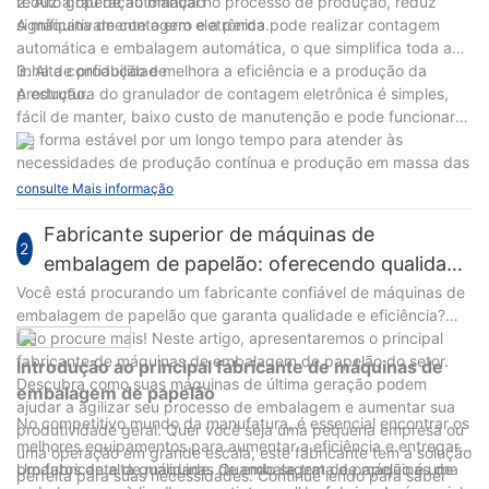
reduz a operação manual no processo de produção, reduz
2. Alto grau de automação
significativamente o erro e a perda.
A máquina de contagem eletrônica pode realizar contagem
automática e embalagem automática, o que simplifica toda a
linha de produção e melhora a eficiência e a produção da
3. Alta confiabilidade
produção.
A estrutura do granulador de contagem eletrônica é simples,
fácil de manter, baixo custo de manutenção e pode funcionar
de forma estável por um longo tempo para atender às
necessidades de produção contínua e produção em massa das
empresas.
consulte Mais informação
Fabricante superior de máquinas de
2
embalagem de papelão: oferecendo qualidade
e eficiência
Você está procurando um fabricante confiável de máquinas de
embalagem de papelão que garanta qualidade e eficiência?
Não procure mais! Neste artigo, apresentaremos o principal
fabricante de máquinas de embalagem de papelão do setor.
Introdução ao principal fabricante de máquinas de
Descubra como suas máquinas de última geração podem
embalagem de papelão
ajudar a agilizar seu processo de embalagem e aumentar sua
No competitivo mundo da manufatura, é essencial encontrar os
produtividade geral. Quer você seja uma pequena empresa ou
melhores equipamentos para aumentar a eficiência e entregar
uma operação em grande escala, este fabricante tem a solução
produtos de alta qualidade. Quando se trata de máquinas de
Um fabricante de máquinas de embalagem de papelão é uma
perfeita para suas necessidades. Continue lendo para saber