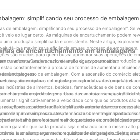
mbalagem: simplificando seu processo de embalagem
nas de embalagem: simplificando seu processo de embalagem”. Se v
cê veio ao lugar certo. As máquinas de encartuchamento podem revo
 uma produção simplificada e consistente. Neste artigo, explorare
ajudá-lo a maximizar a eficiência em seu processo de embalagem. 
uinas de encartuchamento em embalagens
ões são cruciais para quem busca aprimorar suas operações de e
para o sucesso. Desde a racionalização dos processos de produção a
em transformar seu processo de embalagem para melhor.
estão constantemente à procura de formas de aumentar a eficiência
rada é no processo de embalagem. Com a ascensão do comércio elet
o em embalagens
ssão para embalar e entregar os seus produtos de forma rápida e e
doras, são máquinas de embalagem automatizadas projetadas par
s indústrias de alimentos, bebidas, farmacêuticas e de bens de co
hamento podem ajudar as empresas a economizar tempo, mão de ob
cartuchamento em embalagens. Uma das vantagens mais significativ
.
umentar significativamente a velocidade com que os produtos são 
, as empresas podem reduzir significativamente o tempo necessári
a redução dos custos de mão de obra. Ao automatizar o processo d
m permite que as empresas cumpram prazos de entrega apertados e
onomizando assim nos custos de mão de obra e minimizando o risco
rça de trabalho para outras áreas do processo de produção, aumen
tuchamento também oferecem melhor qualidade e consistência do pr
odem garantir que cada produto seja embalado com o mesmo alto p
amente. Isso não apenas melhora a experiência geral do cliente, ma
ptáveis ​​a uma ampla gama de requisitos de embalagem. Seja para m
e programadas para acomodar diferentes tamanhos, formatos e requi