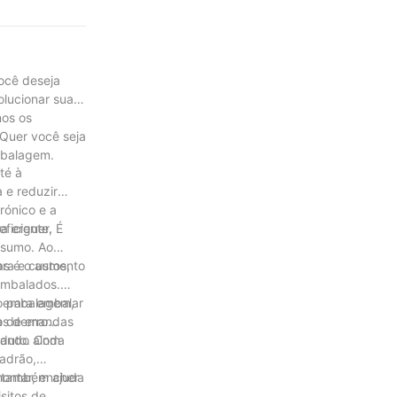
ocê deseja
lucionar sua
mos os
Quer você seja
mbalagem.
té à
 e reduzir
rónico e a
ficiente. É
a erguer,
nsumo. Ao
ra e custos,
as é o aumento
embalados.
o para embalar
e embalagem,
 as demandas
 de erro
tando ainda
oduto. Com
adrão,
s também ajuda
ontar, encher
sitos de