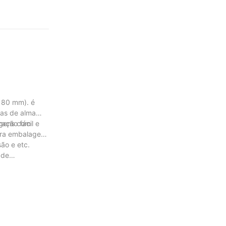
m que a
 bits fáceis de
180 mm). é
cas de alma
ação fácil e
agens com
para embalagem
ão e etc.
 de