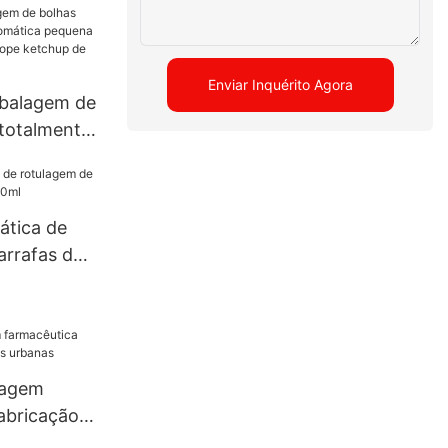
Enviar Inquérito Agora
balagem de
 totalmente
quena
rutas
 de tomate
ática de
arrafas de
lagem
abricação
rbanas