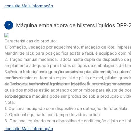
aranha de acordo com a situação real do produto
uma empresa selo, mas também rasgou lindo; Alguns modos de ab
consulte Mais informação
máquina de embalagem blister se desenvolva na direção de uma p
rasgar e quebrar; A seleção de materiais de embalagem apresenta
Máquina embaladora de blisters líquidos DPP-
2
Características do produto:
1.Formação, vedação por aquecimento, marcação de lote, impres
Mandril de rack para posição fixa exata e fácil. é equipado com ré
2. Tração manual mecânica: adota haste dupla de dispositivo de
amplamente adequado para todos os tipos de embalagens de tama
superior e inferior, selagem por aquecimento, alimentação automá
3. Possui formação de pressão positiva e punção mecânica para 
confiável.
tamanho maior ou formato especial de pílula de mel, pílulas gra
de ampolas, seringas e frascos de injeção. É uma máquina com 
4. O eixo de transmissão principal adota redutor de engrenagem 
quais dos moldes estão adotando comprimidos para ajuste de posiçã
embalagem.
5. O corpo da máquina pode ser produzido sob a produção dividida
Nota:
1. Opcional equipado com dispositivo de detecção de fotocélula
2. Opcional equipado com tampa de vidro acrílico
3. Opcional equipado com dispositivo de codificação a jato de tin
consulte Mais informação