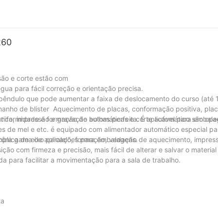
ertura de blister são quebrados diretamente, o que também faz co
ersonalização não padronizada; O design do molde precisa reservar
 requisitos mais elevados.
260
são e corte estão com
gua para fácil correção e orientação precisa.
 pêndulo que pode aumentar a faixa de deslocamento do curso (até 
nho de blister Aquecimento de placas, conformação positiva, pla
tica, impressão e gravação automáticas e corte automático são oper
uniformidade e formação de bolhas perfeita. É aplicável para embal
ndes de mel e etc. é equipado com alimentador automático especial 
ampla gama de aplicações para embalagens.
cônica de eixo paralelo, formação, vedação de aquecimento, impress
o com firmeza e precisão, mais fácil de alterar e salvar o material
 para facilitar a movimentação para a sala de trabalho.
ta