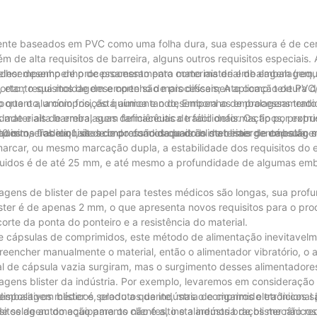
mente baseados em PVC como uma folha dura, sua espessura é de c
 alta requisitos de barreira, alguns outros requisitos especiais.
 e desempenho de processamento para materiais de embalagem (requi
elhor desempenho de processamento como material de embalagem, 
e, etc.; requisitos de desempenho de processamento como: textura d
rtanto sua moldagem e corte são mais difíceis; A aplicação de PV
, portanto, a composição química e o desempenho de processamento 
 que o alumínio frio, está aumentando; Embora as embalagens tradi
materiais de embalagem farmacêutica tradicionais. Os tipos, propr
ade e alta barreira, suas deficiências de fácil deformação por extru
ados na Tabela 1, de acordo com os quais os materiais de embalag
quisitos tradicionais de impressão de padrão de blister de cápsula, 
-10 mm, e os requisitos de profundidade do blister emergente estão 
marcar, ou mesmo marcação dupla, a estabilidade dos requisitos do
 líquidos é de até 25 mm, e até mesmo a profundidade de algumas em
agens de blister de papel para testes médicos são longas, sua prof
lister é de apenas 2 mm, o que apresenta novos requisitos para o pr
orte da ponta do ponteiro e a resistência do material.
de cápsulas de comprimidos, este método de alimentação inevitavel
reencher manualmente o material, então o alimentador vibratório, o 
ual de cápsula vazia surgiram, mas o surgimento desses alimentadore
ens blister da indústria. Por exemplo, levaremos em consideração 
ispositivos médicos, produtos da indústria de cigarros eletrônicos 
embalagem blister é selado a quente, mas o comprimido tradicional
isitos de automação para os clientes, instalaremos braços mecânico
e selagem do equipamento não é alto e a indústria de blister não r