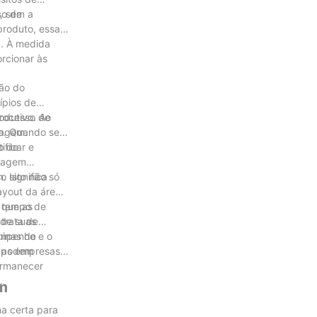
, sem a
so de
produto, essas
a. À medida
rcionar às
ção do
ípios de
rocesso de
odutivo. Ao
lagem.
ão. Quando se
o de
ificar e
alagem
. Isto não só
 significa
ayout da área
o tempo de
 que as
 de suas
trata de
empenho e o
uinas de
s podem
, as empresas
ermanecer
.
m
a certa para