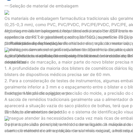
一:Seleção de material de embalagem
Os materiais de embalagem farmacêutica tradicionais são geral
(0,25-0,3 mm), como PVC, PVC/PVDC, PVC/PE/PVDC, PVC/PE, além de
embalagem blister apresenta requisitos adicionais de aparência
Algumas novas embalagens blister tendem a escolher PET com m
aparência como: cor ajustável, produção fosca, superfície da pel
espessura do PET é geralmente acima de 50C (ou mesmo 75C), po
profundidade de formação, uniformidade de tração do material) 
também possui propriedades de alta barreira, mas de menor custo
二:Profundidade de formação
embalagem devem ser significativamente diferentes daqueles dos 
alumínio possam atender aos requisitos de aparência de alta qualid
aplicações dos materiais de embalagem blister comuns são mostr
custo limitam sua aplicação em cosméticos e outras indústrias; Re
A profundidade do blister de cápsula tradicional é de cerca de 3
adquiridos.
necessidade de marcação, a maior parte do novo blister precisa 
desta faixa
1. A profundidade da maioria dos blisters de cosméticos diários
blisters de dispositivos médicos precisa ser de 60 mm.
2. Para a consideração de testes de instrumentos, algumas embal
geralmente inferior a 3 mm e o espaçamento entre o blister e o b
moldagem de plástico rígido, a precisão do molde, a precisão do c
Exemplo: Método de apagamento
A sacola de remédios tradicionais geralmente usa o alimentador 
aparecerá a situação vazia do saco plástico de bolhas, terá que p
tambor, o alimentador de portão e o sistema de identificação vis
四：Modo de abertura selado
consegue atender às necessidades cada vez mais ricas de embalag
o pH e a precisão do enchimento do creme líquido. A maioria dos d
Do ponto de vista principal, o método de selagem da máquina de 
usamos o método de alimentação manual mais original, altos requ
aberto diretamente com a película de alumínio manual, o método d