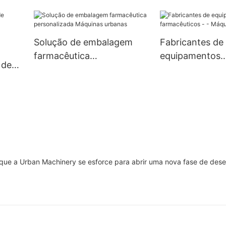
ica
fabricação farmacêutica
inas
no atacado, marca de
máquinas urbanas
Solução de embalagem
Fabricantes de
farmacêutica
equipamentos
 de
personalizada Máquinas
farmacêuticos -
urbanas
Máquinas urba
 que a Urban Machinery se esforce para abrir uma nova fase de des