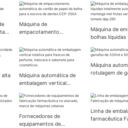
Dpp-80
de
Máquina de
Máquina de em
ta
empacotamento
bolhas líquidas
automática do cartão de
automática pe
papel da bolha para a
manteiga mel f
escova de dentes DZP-
xarope ketchup
350A
Máquina autom
dpp 260
rotulagem de g
 alta
Máquina automática de
330ml e 500ml
embalagem vertical
rotativa para frascos de
s e
perfume, máscara e
sabonete para
Linha de emba
BM-
cosméticos.
Fornecedores de
farmacêutica F
equipamentos de
de máquinas u