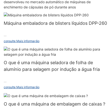
desenvolveu no mercado automático de máquinas de
enchimento de cápsulas de pó durante anos
Máquina embaladora de blisters líquidos DPP-260
Características do produto:
consulte Mais informação
1.Formação, vedação por aquecimento, marcação de lote,
impressão e corte estão com
O que é uma máquina seladora de folha de
alumínio para selagem por indução a água fria
Mandril de rack para posição fixa exata e fácil. é equipado com
régua para fácil correção e orientação precisa.
O que é uma máquina seladora de folha de alumínio para
consulte Mais informação
selagem por indução a água fria？
2. Tração manual mecânica: adota haste dupla de dispositivo
de pêndulo que pode aumentar a faixa de deslocamento do
curso (até 180 mm). é amplamente adequado para todos os
O que é uma máquina de embalagem de caixas？
A máquina seladora de folha de alumínio para selagem por
tipos de embalagens de tamanho de blister Aquecimento de