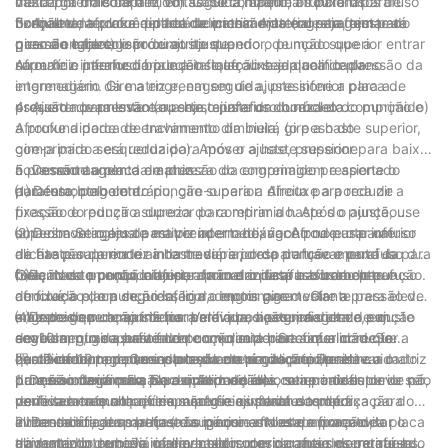
matriz intermediária e, em seguida, aperte os parafusos de
descarga do comprimido). Caso contrário, afrouxe o parafuso
vazia por mais de dez voltas. Se a máquina funcionar
fixação de a placa central da matriz. Ajuste desta forma até
borboleta, afrouxe a placa de pressão da engrenagem para
normalmente, você poderá adicionar material para testar a
3. Ajuste da profundidade de enchimento (ou seja, ajuste do
que não haja colisão ou atrito quando o punção superior entrar
girar a engrenagem de ajuste superior, de modo que a
pressão e fazer o próximo ajuste.
peso do tablet)
na matriz intermediária e a instalação seja qualificada.
superfície inferior do punção fique alinhada com o plano
Afrouxe o parafuso borboleta e afrouxe a placa de pressão da
intermediário da matriz e, em seguida, pressione a placa de
engrenagem. Gire a engrenagem de ajuste inferior para a
pressão novamente e aperte o parafuso borboleta.
esquerda para levantar a haste inferior do núcleo do punção e
4. Ajuste de pressão (ou seja, ajuste da dureza do comprimido)
a profundidade de enchimento diminuirá (o peso do
Afrouxe a porca de travamento da biela, gire a haste superior,
comprimido será reduzido). Após o ajuste, pressione
gire-a para a esquerda para mover a haste superior para baixo,
novamente a placa de pressão da engrenagem e aperte o
a pressão aumenta e a dureza do comprimido pressionado
5. Desmontagem da matriz
parafuso borboleta.
aumenta; pelo contrário, gire-o para a direita para reduzir a
⑴ Desmontagem do punção superior: Afrouxe a porca de
pressão e reduzir a dureza do comprimido. Após o ajuste, use
fixação do punção superior para retirar a haste do punção
uma chave inglesa para prender o hexágono na parte inferior
superior. Se o ajuste estiver apertado, você pode usar um
⑵ Desmontagem da matriz intermediária: Afrouxe o parafuso
da haste superior e ainda travar a porca de travamento da
alicate para prender a haste superior do punção e puxá-la para
de fixação da matriz intermediária, desparafuse o parafuso de
biela. Neste ponto, o ajuste da matriz está basicamente
fora, mas tome cuidado para não danificar a borda do punção.
fixação do punção inferior, afrouxe o parafuso borboleta e
⑶Remova o punção inferior: primeiro desparafuse o parafuso
concluído e, em seguida, liga o motor para testar a pressão de
afrouxe a placa de pressão da engrenagem. Gire a
de fixação do punção inferior, depois gire o volante para elevar
mais de dez comprimidos. Verifique o peso, a dureza e o
engrenagem de ajuste para elevar a haste inferior do punção
a haste do punção inferior para a posição mais alta e, em
⑷Depois que a matriz for removida, a engrenagem de ajuste
acabamento superficial do comprimido. Se a qualidade for
em 10 mm, gire suavemente o volante para fazer com que a
seguida, puxe a haste do punção superior com a mão. Se
deve ser girada para fazer com que a haste inferior recue
qualificada, pode ser colocado em produção. Durante o
haste inferior empurre parte da matriz do meio e retire a matriz
encaixar bem, pode ser preso com um alicate (tenha cuidado
cerca de 10 mm. Quando o volante é girado para elevar o
四：Desmontagem e instalação de peças principais
processo de produção, a qualidade dos comprimidos deve ser
do meio com a mão. Se a matriz do meio se encaixar
para não danificar a borda do punção).
punção inferior para a posição mais alta, sua parte superior não
1. Desmontagem da placa intermediária: retire o defletor de pó,
verificada a qualquer momento e ajustada a tempo.
perfeitamente no orifício, não gire o volante com força para
deve ser mais alta que a superfície inferior da placa
remova a tremonha, desparafuse os parafusos de fixação do
evitar danificar as peças da máquina. Neste momento, a placa
intermediária da matriz (não ignore esta etapa para evitar o
alimentador, desparafuse os pinos e molas de fixação do
2. Desmontagem da haste superior: afrouxe a porca de
da matriz intermediária deve ser removida antes de retirar a
acidente do punção inferior colidir com o o meio morre quando
alimentador, remova o alimentador, desparafuse os parafusos
travamento da biela, gire a haste superior para desengatá-la