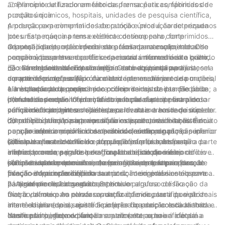
amplamente utilizado em fábricas farmacêuticas, fábricas de
二:Princípio de funcionamento da prensa para comprimidos de
produtos químicos, hospitais, unidades de pesquisa científica,
punção única
produção experimental de laboratório e produção de pequenos
A prensa para comprimidos de punção única é caracterizada
lotes. Esta máquina tem excelente desempenho, forte
por uma pequena prensa elétrica contínua para comprimidos
adaptabilidade, uso conveniente, fácil manutenção, tamanho
de mesa, que também pode ser acionada manualmente. Os
O punção do punção inferior da prensa para comprimidos de
pequeno, peso leve e pode ser acionada manualmente quando
comprimidos prensados ​​têm espessura uniforme e alto brilho,
punção única entra no orifício da matriz intermediária a partir
não há eletricidade. Esta máquina está equipada apenas com
não sendo necessário polimento. Como a prensa para
da extremidade inferior do orifício da matriz intermediária, sela
三：Carregamento e descarregamento do punção e ajuste
um par de punções. A profundidade de enchimento do material
comprimidos de punção única tem apenas um par de punções,
a parte inferior do orifício da matriz intermediária e usa o
durante a compressão
e a espessura do comprimido podem ser ajustadas. Ele pode
ela é chamada de prensa para comprimidos de punção única; a
alimentador para preencher o orifício da matriz intermediária
1. Instalação do punção
atender aos requisitos da indústria farmacêutica para prensar
profundidade de enchimento do material e a espessura do
com medicamento. O punção do punção superior entra no
⑴Instale o punção inferior: afrouxe o parafuso de fixação do
vários medicamentos chineses e ocidentais e aos requisitos de
comprimido podem ser ajustadas.
orifício da matriz intermediária a partir da extremidade superior
punção inferior, gire o volante para levantar a haste do núcleo
outras indústrias para prensar vários produtos similares. É muito
do orifício da matriz intermediária e desce uma certa distância
do punção inferior para a posição mais alta, insira a haste do
⑵Instale o punção superior: afrouxe a porca de fixação do
popular entre a maioria dos usuários desempregados.
para pressionar o pó em comprimidos; então o punção superior
punção inferior no orifício da haste do núcleo do punção inferior
punção superior, insira a haste do núcleo do punção superior no
sobe para fora do orifício e o punção inferior sobe para
(observe que o entalhe do punção inferior (a haste está
orifício da haste do núcleo do punção superior, insira-a na parte
⑶Instale a matriz do meio: afrouxe o parafuso de fixação da
empurrar o comprimido para fora do orifício do meio,
alinhada com o parafuso de fixação do punção inferior e deve
inferior, prenda a parte hexagonal da haste do núcleo do
matriz do meio, segure a matriz plana e coloque-a no orifício da
completando um processo de formação de comprimidos; o
ser inserida na parte inferior) e por fim aperte o parafuso de
punção superior com uma chave inglesa e aperte a porca de
placa da matriz do meio e, ao mesmo tempo, faça o punção
⑷Gire o volante manualmente para abaixar lentamente o
punção inferior desce para sua posição original e está pronto
fixação do punção inferior.
fixação do punção superior.
inferior entrar no orifício da matriz do meio, pressione-o para a
punção superior no orifício da matriz intermediária e observe se
para ser preenchido novamente.
parte inferior e, em seguida, aperte o parafuso de fixação da
há alguma colisão ou atrito. Se houver alguma colisão ou
2. Ajuste de descarga do comprimido
matriz do meio. Ao colocar a matriz do meio, certifique-se de
fricção, afrouxe os parafusos de fixação da placa da matriz
Gire o volante para elevar o punção inferior para a posição mais
mantê-la plana para evitar ficar presa quando colocada torta e
intermediária (dois), ajuste a posição fixa da placa da matriz
alta e observe se a superfície inferior do punção está alinhada
danificar a parede do furo.
intermediária, faça o punção superior entrar no orifício da
com o plano intermediário da matriz (alta ou baixa afetará a
Neste ponto, gire o volante manualmente, opere a máquina