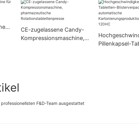
Zählmaschine UBM-16
ne
CE-zugelassene Candy-
Hochgeschwind
Kompressionsmaschine,
Pillenkapsel-Ta
pharmazeutische
Blisterverpack
Rotationstablettenpresse
automatische
Kartonierungsp
inie UBM-120H
ikel
 professionellsten F&D-Team ausgestattet