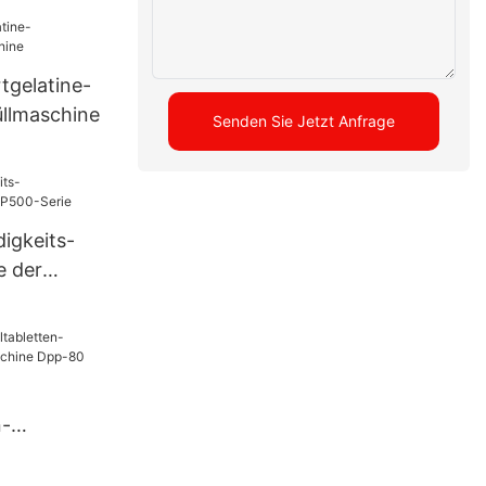
llungs-
ktop-
letten-
gelatine-
ne Tdp-
üllmaschine
Senden Sie Jetzt Anfrage
igkeits-
e der
n-
ungsmaschi