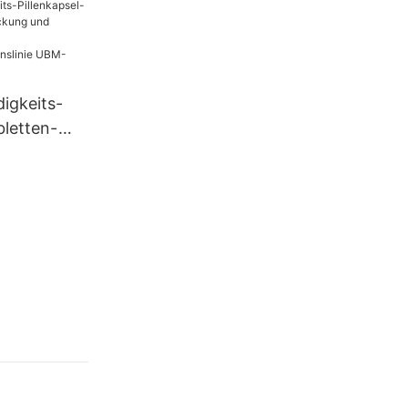
igkeits-
bletten-
ung und
roduktionsl
C