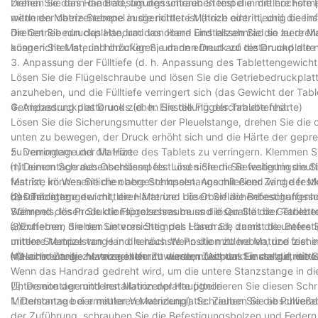
ziehen Sie dann die Befestigungsschrauben fest die mittlere Formpl
Drehen Sie das Handrad, um den unteren Stempel in die höchste P
wenn der obere Stempel in die mittlere Matrize eintritt, und die Instal
mittleren Matrizenebene ausgerichtet ist (hoch oder niedrig beeinf
die Getriebedruckplatte, um das obere Einstellzahnrad so zu dreh
Drehen Sie nun das Handrad von Hand und lassen Sie die leere M
ausgerichtet ist, und drücken Sie dann erneut auf die Druckplatte
können Sie Material hinzufügen, um den Druck zu testen und die 
3. Anpassung der Fülltiefe (d. h. Anpassung des Tablettengewicht
Lösen Sie die Flügelschraube und lösen Sie die Getriebedruckplatt
anzuheben, und die Fülltiefe verringert sich (das Gewicht der Tabl
Getriebedruckplatte und ziehen Sie die Flügelschraube fest.
4. Anpassung des Drucks (d. h. Einstellung der Tablettenhärte)
Lösen Sie die Sicherungsmutter der Pleuelstange, drehen Sie die
unten zu bewegen, der Druck erhöht sich und die Härte der gepre
zu verringern und die Härte des Tablets zu verringern. Klemmen 
5. Demontage der Matrize
mit einem Schraubenschlüssel fest und sichern Sie weiterhin die S
⑴ Demontage des Oberstempels: Lösen Sie die Befestigungsmutt
Matrize im Wesentlichen abgeschlossen. Anschließend wird der Mo
fest ist, können Sie die obere Stempelstange mit einer Zange fes
das Tablettengewicht, die Härte und die Oberflächenbeschaffenhei
beschädigen.
⑵ Demontage der mittleren Matrize: Lösen Sie die Befestigungssc
Während des Produktionsprozesses muss die Qualität der Tablette
Stempels, lösen Sie die Flügelschraube und lösen Sie die Getrieb
anzuheben, drehen Sie vorsichtig das Handrad, damit die untere S
⑶Entfernen Sie den unteren Stempel: Lösen Sie zuerst die Befes
mittlere Matrize von Hand heraus. Wenn die mittlere Matrize fest 
untere Stempelstange in die höchste Position zu heben, und zieh
Maschinenteile zu vermeiden. Zu diesem Zeitpunkt muss die mittl
mit einer Zange herausgeklemmt werden (Achten Sie darauf, die 
⑷Nachdem die Matrize entfernt wurde, muss das Einstellgetriebe
Wenn das Handrad gedreht wird, um die untere Stanzstange in die 
Unterseite der mittleren Matrizenplatte (ignorieren Sie diesen Schr
四: Demontage und Installation der Hauptteile
Mittelstanze bei erneuter Verwendung). Schrauben Sie abschließe
1. Demontage der mittleren Matrizenplatte: Ziehen Sie die Pulvera
der Zuführung, schrauben Sie die Befestigungsbolzen und Federn d