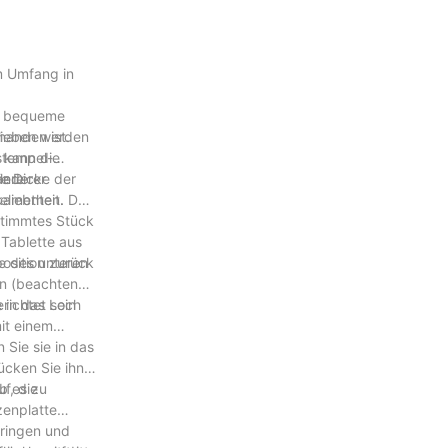
m Umfang in
t, bequeme
handen ist.
trieben werden
s kann die
lstempel-
anderer
ie Dicke der
lere
liebtheit.
ikamenten. Der
stimmtes Stück
 Tablette aus
osition zurück
e des unteren
in (beachten
richtet sein
 in das Loch
it einem
 Sie sie in das
ücken Sie ihn
f, die
b es zu
zenplatte
dringen und