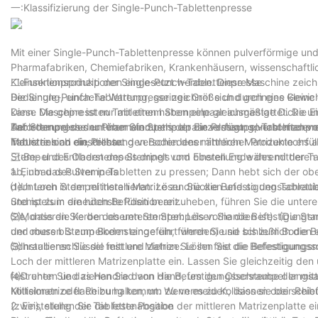
一:Klassifizierung der Single-Punch-Tablettenpresse
Mit einer Single-Punch-Tablettenpresse können pulverförmige un
Pharmafabriken, Chemiefabriken, Krankenhäusern, wissenschaftl
Kleinserienproduktionen eingesetzt werden. Diese Maschine zeic
二:Funktionsprinzip der Single-Punch-Tablettenpresse
Bedienung, einfache Wartung, geringe Größe und geringes Gewic
Die Single-Punch-Tablettenpresse zeichnet sich durch eine kleine
Diese Maschine ist nur mit einem Stempelpaar ausgestattet. Die Einf
kann. Die gepressten Tabletten haben eine gleichmäßige Dicke und 
Anforderungen der Pharmaindustrie an die Pressung verschiedener
Tablettenpresse nur über ein Stempelpaar verfügt, spricht man von
Der Stempel des unteren Stempels der Einzelstempel-Tablettenpres
Industrien an die Pressung verschiedener ähnlicher Produkte erfüll
Tablette sind einstellbar.
Matrizenloch ein, dichtet den Boden des mittleren Matrizenlochs a
Stempel des Oberstempels dringt vom oberen Ende des mittleren M
三:Be- und Entladen des Stempels und Einstellung während der Ta
ab, um das Pulver in Tabletten zu pressen; Dann hebt sich der o
1. Einbau des Stempels
dem Loch in der mittleren Matrize zu drücken und so den Tablett
⑴Unteren Stempel installieren: Lösen Sie die Befestigungsschrau
und ist zum erneuten Befüllen bereit.
Stempels in die höchste Position anzuheben, führen Sie die unte
Sie, dass die Kerbe des unteren Stempels vorhanden ist). (Die S
⑵Montieren Sie den oberen Stempel: Lösen Sie die Befestigungsm
und muss bis zum Boden eingeführt werden) und schließlich die 
der oberen Stempelkernstange ein, führen Sie sie bis zum Boden 
Schraubenschlüssel fest und ziehen Sie ihn fest die Befestigung
⑶Installieren Sie die mittlere Matrize: Lösen Sie die Befestigungss
Loch der mittleren Matrizenplatte ein. Lassen Sie gleichzeitig de
fest unten und ziehen Sie dann die Befestigungsschraube der mittl
⑷Drehen Sie das Handrad von Hand, um den Oberstempel langsam 
Mittelmatrize flach zu halten, um zu vermeiden, dass sie bei schi
Kollisionen oder Reibung kommt. Wenn es zu Kollisionen oder Reib
(zwei), stellen Sie die feste Position der mittleren Matrizenplatte
2. Einstellung der Tablettenabgabe