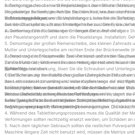
Befestigungsschrauben und Federscheiben der mittleren Matrizenpl
2. Demontage der oberen Stempelstange: Lösen Sie die Sicherung
umgekehrter Reihenfolge. Achten Sie beim Anschrauben der Feed
Pleuelstange zu lösen, drehen Sie das Handrad, um das exzentris
nicht zu beschädigen.
Verbindungsgehäuse, um die Verbindung zu schwenken Schieben S
3. Demontage der unteren Stempelstange: Lösen Sie die Befestig
aus der Oberseite des Stanzrahmenlochs heraus. Der Einbau erfol
Getriebedruckplatte, um das Einstellgetriebe zu drehen, um di
zu entfernen. Einbau: Siehe oben in umgekehrter Reihenfolge.
4. Demontage der Pleuelstange: Entfernen Sie zuerst die obere St
den Pleuelstangenstift und dann die Pleuelstange. Installation: G
5. Demontage der großen Riemenscheibe, des kleinen Zahnrads un
Mutter und Unterlegscheibe am rechten Ende der Brückenwelle (i
Zahnrad und der Brückenwelle fest von Hand und ziehen Sie dann
6. Demontage der Hauptwelle: Zwei Personen sollten die Hauptwe
Zahnrad und die Hülse werden zusammengepresst und müssen im Al
Sie die Mutter ab, entfernen Sie den Hebel, die Hebelwelle und di
Reihenfolge wie oben.
Sie die Schutzabdeckung, lösen Sie die Schrauben und Unterlegs
五:Wartung
Oberfläche an der Innenseite des großen Zahnrads (nicht schwer). E
1. Die Schmierung der Reibflächen jedes beweglichen Teils ist ein
dann mit einem Holzhammer und einer Kupferstange auf das Welle
ihre Lebensdauer zu verlängern. Insbesondere wenn die wichtigst
beschädigen), halten Sie das andere Ende der Welle fest und Stü
können nicht mehr verwendet werden. Daher müssen vor der Verwe
2. Überprüfen Sie vor jeder Schicht, ob die Schrauben locker sind
Einbau: Siehe oben in umgekehrter Reihenfolge.
werden und die Maschine muss leer betrieben werden, damit die R
Wenn es locker ist, ziehen Sie es sofort fest, um ein Versagen z
kann. Tanken Sie in Zukunft in jeder Schicht pünktlich auf, aber t
Befestigungsschraube des mittleren Stempels, Befestigungsschrau
3. Vor jeder Schicht und nach jedem Schichtwechsel müssen Sie ei
und Verunreinigung der Tabletten zu beeinträchtigen. Die einzelne
Befestigungsschraube; Hebegabel-Sicherungsmutter (2 Stück); Flü
beginnen, wenn kein Problem vorliegt.
4. Während des Tablettierungsprozesses muss die Qualität der Ma
Verformungen sollten rechtzeitig ersetzt werden, um Schäden an 
5. Nach dem täglichen Gebrauch sollten die restlichen Pulverpart
Maschine längere Zeit nicht benutzt wird, müssen die Matrize und