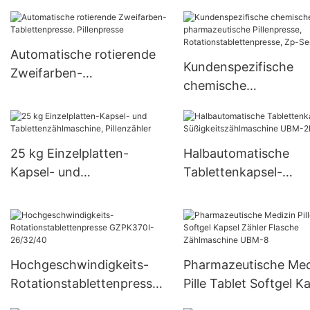
Pill Press Machine Zp-23
Süßigkeitsherstellun
chine
Automatische rotierende
Kundenspezifische
Zweifarben-
chemische
Tablettenpresse.
pharmazeutische
Pillenpresse
Pillenpresse,
Rotationstablettenpr
25 kg Einzelplatten-
Halbautomatische
Zp-Serie
Kapsel- und
Tablettenkapsel-
Tablettenzählmaschine,
Süßigkeitszählmasch
Pillenzähler
UBM-2D
Hochgeschwindigkeits-
Pharmazeutische Med
Rotationstablettenpresse
Pille Tablet Softgel K
GZPK370I-26/32/40
Zähler Flasche