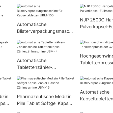
Tablettenherste
gsmas
Pillenpressmaschine für
Maschinen-Des
Pulver
Süßigkeits-Tab
NJP 2500C Hart
Presse-Maschi
Automatische
Pulverkapsel-F
0/1.5/5/6
Blisterverpackungsmaschi
ne für Kapseltabletten
UBM-150
esse,
Hochgeschwind
Automatische
Tablettenpress
Tablettenzähler-
ine
GZP500-Serie
Zählmaschine
Tablettenkapsel-
Zählerzählmaschine UBM-
Automatische
4
izin
Pharmazeutische Medizin
Kapseltablette
apsel
Pille Tablet Softgel Kapsel
Blisterverpack
Zähler Flasche
ne Dpp-80