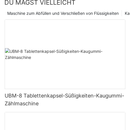
DU MAGST VIELLEICHT
erfolgreicher sein und den sich ständig ändernden Bedürfnissen
ihrer Kunden gerecht werden.
Maschine zum Abfüllen und Verschließen von Flüssigkeiten
Ka
UBM-8 Tablettenkapsel-Süßigkeiten-Kaugummi-
Zählmaschine