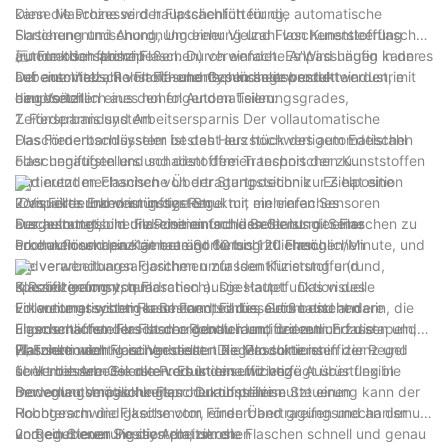
kann die Prozesse der Flaschenfütterung,
Diese Maschine wird hauptsächlich für die automatische
Flaschenentmischung, Umdrehung und Flaschenentleerung
Sortierung und Anordnung einer Vielzahl von Kunststoffflaschen
automatisch abschließen. Durch einfache Anpassungen kann es
(runde oder flache Flaschen) verwendet. Es’Wird häufig in der
三: Funktionsprinzip
auf eine Vielzahl von Flaschentypen angewendet werden, mit
Lebensmittel-, Rohstoff- und Gesundheitsprodukteindustrie
Der automatische Flaschenentschlüsseler besteht
den Vorteilen eines hohen Automatisierungsgrades,
eingesetzt.
hauptsächlich aus den folgenden Teilen:
Zeitersparnis und Arbeitsersparnis Der vollautomatische
1. Förderbandsystem
Flaschenentschlüsseler besteht aus hochwertigem Edelstahl
Das Förderbandsystem ist das Herzstück des automatischen
oder ungiftigen und schadstofffreien technischen Kunststoffen
Flaschenaufstellers und dient dem Transport der zu
und nutzt mechanische Übertragungstechnik Es hat eine
sortierenden Flaschen von der Startposition zur Zielposition
kompakte und vernünftige Struktur, ein einfaches
Das Förderband ist in der Regel mit mehreren Sensoren
2.Visuelles Erkennungssystem
Erscheinungsbild und eine einfache Bedienung. Seine
ausgestattet, um die Position und den Status der Flaschen zu
Der automatische Flaschenentschlüsseler ist mit einer
Produktionskapazität beträgt 60 bis 120 Flaschen/Minute, und
erkennen und eine genaue Sortierung zu ermöglichen
hochauflösenden Kamera und fortschrittlichen
die verwendbaren Flaschen umfassen Kunststoffe (rund,
Bildverarbeitungsalgorithmen zur Identifizierung und
speziell geformt, quadratisch). Die Hauptfunktion des
Klassifizierung von Flaschen ausgestattet Das visuelle
3.Roboterarmsystem
vollautomatischen Flaschenentschlüsselers besteht darin, die
Erkennungssystem kann Form, Farbe, Größe und andere
Ein weiterer wichtiger Bestandteil des automatischen
unordentlichen Flaschen ordentlich und ordentlich zu stapeln,
Eigenschaften der Flasche genau identifizieren und die
Flaschenaufstellers ist der Roboterarm, der zum Erfassen und
was sehr wichtig ist Verbessert die Produktionseffizienz und
Flaschen nach voreingestellten Regeln sortieren.
Platzieren der Flaschen dient Die Maschine ist in der Regel
四:Funktionen
senkt die Arbeitskosten. Es ist eine wichtige Ausrüstung in
über mehrere Gelenke verbunden und verfügt über flexible
1 Verbessern Sie die Produktionseffizienz
modernen Verpackungsproduktionslinien.
Bewegungsmöglichkeiten Durch präzise Steuerung kann der
Der vollautomatische Flaschenaufsteller nutzt einen
Roboterarm die Flasche vom Förderband greifen und an der
Hochgeschwindigkeitsmotor, einen Übertragungsmechanismus
vorgegebenen Position platzieren.
und ein Steuerungssystem, um die Flaschen schnell und genau
2 Reduzieren Sie die Arbeitskosten