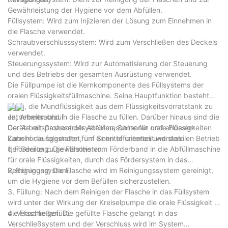
Gewährleistung der Hygiene vor dem Abfüllen.
Füllsystem: Wird zum Injizieren der Lösung zum Einnehmen in
die Flasche verwendet.
Schraubverschlusssystem: Wird zum Verschließen des Deckels
verwendet.
Steuerungssystem: Wird zur Automatisierung der Steuerung
und des Betriebs der gesamten Ausrüstung verwendet.
Die Füllpumpe ist die Kernkomponente des Füllsystems der
oralen Flüssigkeitsfüllmaschine. Seine Hauptfunktion besteht
darin, die Mundflüssigkeit aus dem Flüssigkeitsvorratstank zu
entnehmen und in die Flasche zu füllen. Darüber hinaus sind die
Ja, Arbeitsablauf
Geräte mit Gaskontrollsystemen, Sensoren und anderem
Der Arbeitsprozess der Abfüllmaschine für orale Flüssigkeiten
Zubehör ausgestattet, um einen effizienten und stabilen Betrieb
kann in die folgenden fünf Schritte unterteilt werden:
der Geräte zu gewährleisten.
1, Förderung: Die Flasche vom Förderband in die Abfüllmaschine
für orale Flüssigkeiten, durch das Fördersystem in das
Reinigungssystem.
2, Reinigung: Die Flasche wird im Reinigungssystem gereinigt,
um die Hygiene vor dem Befüllen sicherzustellen.
3, Füllung: Nach dem Reinigen der Flasche in das Füllsystem
wird unter der Wirkung der Kreiselpumpe die orale Flüssigkeit in
die Flasche gefüllt.
4. Verschließen: Die gefüllte Flasche gelangt in das
Verschließsystem und der Verschluss wird im System