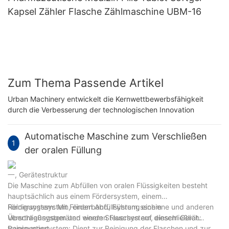
Kapsel Zähler Flasche Zählmaschine UBM-16
Zum Thema Passende Artikel
Urban Machinery entwickelt die Kernwettbewerbsfähigkeit
durch die Verbesserung der technologischen Innovation
Automatische Maschine zum Verschließen
1
der oralen Füllung
一, Gerätestruktur
Die Maschine zum Abfüllen von oralen Flüssigkeiten besteht
hauptsächlich aus einem Fördersystem, einem
Reinigungssystem, einem Abfüllsystem, einem
Fördersystem: Mit Förderband, Führungsschiene und anderen
Verschließsystem und einem Steuersystem, einschließlich:
Übertragungsgeräten werden Flaschen auf diesem Gerät
transportiert.
Reinigungssystem: Dient zur Reinigung der Flaschen und zur