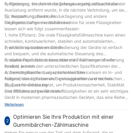
festgezogen, um den Versiegelungsvorgang abzuschließen.
5, Förderung: Nachdem die Schraubverschlussflasche aus der
Ausrüstung entfernt wurde, in die nächste Verbindung, um sie
für Verpackung, Druck, Produktlagerung und andere
三, Ausstattungsmerkmale
Folgeverbindungen vorzubereiten.
Die Eigenschaften der Abfüllmaschine für orale Flüssigkeiten
lassen sich wie folgt zusammenfassen:
1, hohe Effizienz: Die orale Flüssigkeitsfüllmaschine kann einen
schnellen, kontinuierlichen, stabilen und automatisierten
Produktionsprozess erreichen.
2, einfach zu bedienen: Die Bedienung der Geräte ist einfach
und bequem, und die automatische Steuerung des
Produktionsprozesses kann über die Touchscreen-Bedienung
3, starke Flexibilität: Insbesondere die Füllmenge ist sehr
erreicht werden.
flexibel, je nach den unterschiedlichen Spezifikationen der
Arzneimittelflaschen, um unterschiedliche
4, Servicegarantie: Ausgezeichnetes Serviceteam im In- und
Füllgeschwindigkeiten und -genauigkeiten zu erreichen.
Ausland, das umfassende Servicegarantien und technischen
Support für Geräte bietet, um Produktionssicherheit, Stabilität
四. Zusammenfassung
und Effizienz zu gewährleisten.
Eine Abfüllmaschine für orale Flüssigkeiten ist ein sehr wichtiges
Gerät in modernen pharmazeutischen Geräten, das eine Reihe
von Aufgaben wie Flaschenreinigung, Abfüllung und
Weiterlesen
Kappendrehung automatisch erledigen kann. Es zeichnet sich
durch hohe Effizienz, einfache Bedienung und große Flexibilität
Optimieren Sie Ihre Produktion mit einer
2
aus, was nicht nur die Produktionseffizienz verbessert, sondern
Gummibärchen-Zählmaschine
auch die Produktionskosten effektiv senkt. Gleichzeitig bietet
Haben Sie genug von der Zeit und dem Aufwand, die es