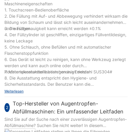
Maschineneigenschaften
1. Touchscreen-Bedienoberfläche
2. Die Füllung mit Auf- und Abbewegung verhindert wirksam die
Bildung von Schaum und lässt sich leicht auseinandernehmen
und waschen
3. Die Füllgenauigkeit kann erreicht werden ±0.1%
4. Der Füllzylinder ist geschliffen, einzigartiges Füllventildesign,
keine Leckage
5. Ohne Schlauch, ohne Befüllen und mit automatischer
Flaschenstoppfunktion
6. Das Gerät ist leicht zu reinigen, kann ohne Werkzeug zerlegt
werden und kann auch online oder durch
Hochtemperatursterilisation gereinigt werden
7. Materialkontaktteile bestehen aus Edelstahl SUS304#
8. Die Ausstattung entspricht den Hygiene- und
Sicherheitsstandards. Der Benutzer kann die
Glasschutzabdeckung wählen.
Weiterlesen
Top-Hersteller von Augentropfen-
2
Abfüllmaschinen: Ein umfassender Leitfaden
Sind Sie auf der Suche nach einer zuverlässigen Augentropfen-
Abfüllmaschine? Suchen Sie nicht weiter! In diesem
umfassenden Leitfaden stellen wir Ihnen die führenden