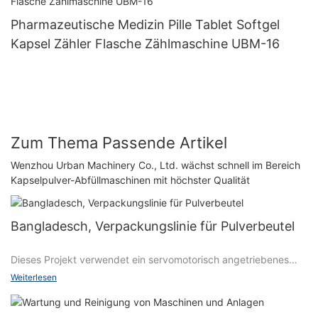
Pharmazeutische Medizin Pille Tablet Softgel
Kapsel Zähler Flasche Zählmaschine UBM-16
Zum Thema Passende Artikel
Wenzhou Urban Machinery Co., Ltd. wächst schnell im Bereich
Kapselpulver-Abfüllmaschinen mit höchster Qualität
Bangladesch, Verpackungslinie für Pulverbeutel
Dieses Projekt verwendet ein servomotorisch angetriebenes
Ziehsystem und ein pneumatisches Übertragungssystem, die
Weiterlesen
im Design perfekt kombiniert sind. Die Steuerung der
Beutellänge ist sehr präzise, ​​die Ausrüstung läuft reibungslos