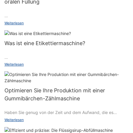
oralen Füllung
一, Gerätestruktur
Weiterlesen
Die Maschine zum Abfüllen von oralen Flüssigkeiten besteht
Was ist eine Etikettiermaschine?
hauptsächlich aus einem Fördersystem, einem
Reinigungssystem, einem Abfüllsystem, einem
Verschließsystem und einem Steuersystem, einschließlich:
Was ist eine Etikettiermaschine?
Weiterlesen
Fördersystem: Mit Förderband, Führungsschiene und anderen
Eine Etikettiermaschine ist ein Gerät, das hauptsächlich zum
Übertragungsgeräten werden Flaschen auf diesem Gerät
Anbringen von Etikettenrollen aus Papier oder Metallfolie an
Optimieren Sie Ihre Produktion mit einer
transportiert.
bestimmten Verpackungsbehältern oder Produkten verwendet
Gummibärchen-Zählmaschine
wird. Diese Maschine verwendet Klebstoff, um das Etikett auf
der Verpackung zu befestigen. Sie eignet sich für flaches
Reinigungssystem: Dient zur Reinigung der Flaschen und zur
Haben Sie genug von der Zeit und dem Aufwand, die es
Aufkleben, ein- oder mehrseitiges Aufkleben der Verpackung,
Gewährleistung der Hygiene vor dem Abfüllen.
erfordert, Gummibärchen von Hand zu zählen und zu
zylindrisches Aufkleben, teilweises oder vollständiges
Weiterlesen
verpacken? Optimieren Sie Ihren Produktionsprozess mit einer
Aufkleben des Zylinders, konkaves Aufkleben und
Gummibärchen-Zählmaschine. Diese Spitzentechnologie kann
Eckaufkleben und andere Vorgänge. Das Funktionsprinzip der