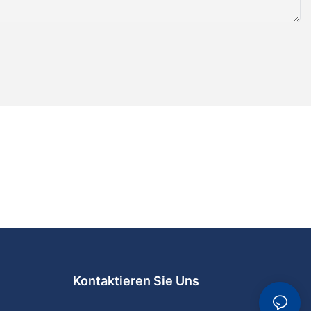
eine
eichung dieses
teht auch die
dukte im
amente und
 Geräten sind
ch nachteilig
n auswirken
ein
as unbefugten
ohl Patienten
rn die
t nicht
Kontaktieren Sie Uns
schinen spielen