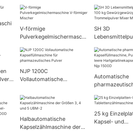
Pillenpresse,
Rotationstable
Zp-Serie
aschi
V-förmige
SH 3D
Pulverkegelmischermaschi
Lebensmittelpu
ne V-förmiger Mischer
100 kg
Gewürzgewürzpu
Trommelpulver
Mixer Maschin
hen
NJP 1200C
Automatische
lver-
Vollautomatische
pharmazeutisc
hine
Kapselfüllmaschine für
Kapselfüllmasch
pharmazeutisches Pulver
Pellet, Pille, lee
Hartgelatineka
25 kg Einzelpla
Füllmaschine N
Halbautomatische
Kapsel- und
Kapselzählmaschine der
Tablettenzählm