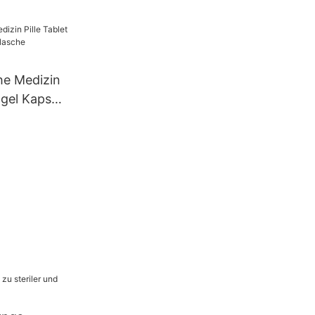
he Medizin
tgel Kapsel
UBM-16