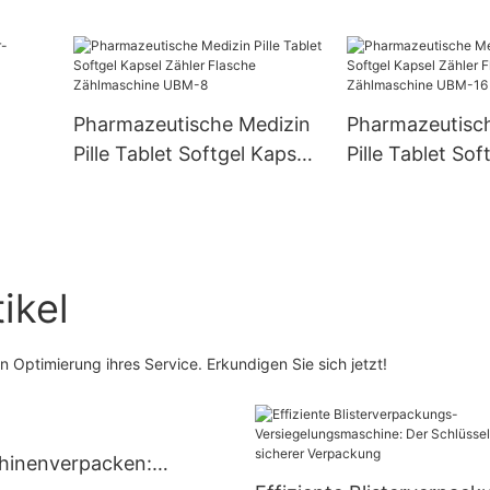
Größen 3, 4 und 5 UBM-2
Pillenzähler
Pharmazeutische Medizin
Pharmazeutisc
ine
Pille Tablet Softgel Kapsel
Pille Tablet Sof
Zähler Flasche
Zähler Flasche
Zählmaschine UBM-8
Zählmaschine 
 UBM-
ikel
 Optimierung ihres Service. Erkundigen Sie sich jetzt!
chinenverpacken: