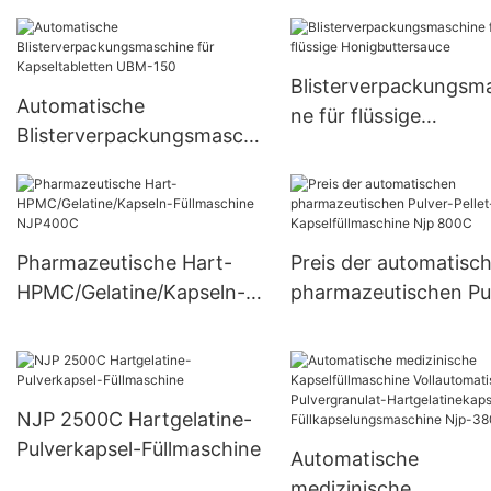
halbautomatischen kleinen
JTJ-A PRO
Kapselfüllmaschinen
Blisterverpackungsm
Automatische
ne für flüssige
Blisterverpackungsmaschi
Honigbuttersauce
ne für Kapseltabletten
UBM-150
Pharmazeutische Hart-
Preis der automatisc
HPMC/Gelatine/Kapseln-
pharmazeutischen Pu
Füllmaschine NJP400C
Pellet-Kapselfüllmasc
Njp 800C
NJP 2500C Hartgelatine-
Pulverkapsel-Füllmaschine
Automatische
medizinische