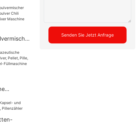
ttenpresse,
Senden Sie Jetzt Anfrage
lvermischer
lver Chili
 Mixer
e
he
ine, Pulver,
re
psel-
tten-
jp 1500D
aschine,