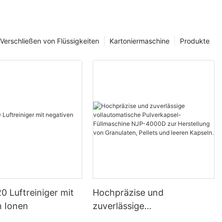
icheren
Verschließen von Flüssigkeiten
Kartoniermaschine
Produkte
rmazeutischer
ng einer
g nicht genug
er
te und
ntaminationen
icht übersehen
schinen in der
nde Rolle.
 Luftreiniger mit
Hochpräzise und
aschinen sind
n Ionen
zuverlässige
mazeutische
vollautomatische