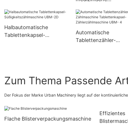
Kapselfüllmaschine
Vollautomatische
Pulvergranulat-
Halbautomatische
Hartgelatinekapsel-
Automatische
Tablettenkapsel-
Füllkapselungsmasch
Tablettenzähler-
Süßigkeitszählmaschine
Njp-3800D
Zählmaschine
UBM-2D
Tablettenkapsel-
Zählerzählmaschine
4
Zum Thema Passende Art
Der Fokus der Marke Urban Machinery liegt auf der kontinuierlichen
Effizientes
Flache Blisterverpackungsmaschine
Blistermas