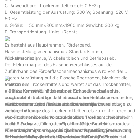
C. Anwendbarer Trockenmittelbereich: 0,5–2 g
D. Gesamtleistung der Ausrüstung: 500 W; Spannung: 220 V,
50 Hz
e. Größe: 1150 mm×800mm×1900 mm Gewicht: 300 kg
F. Transportrichtung: Links→Rechts
Es besteht aus Hauptrahmen, Förderband,
Flaschenteilungsmechanismus, Standardstation,
Wickelmechanismus, Wickelleitblech und Betriebssieb.
Funktionsprinzip:
Der Elektromagnet des Flaschenverschlusses auf der
Zuführbahn des Förderflaschenmechanismus wird von der
oberen Ausrüstung auf die Flasche übertragen, blockiert die
Position des Trockenmittels und wartet auf das Trockenmittel,
Merkmale
die Flaschenmündung ist auf den Schneidmechanismus
▪ Starke Kompatibilität, geeignet für runde, abgeflachte,
ausgerichtet. Schrittmotortreiber, um den Beutel zu versenden,
quadratische und abgeflachte quadratische Flaschen
die Trockenmittelbeutel aus der Trockenmittelbeutelablage zu
verschiedener Spezifikationen und Materialien.
▪Farbcodierte und farbfreie scheibenförmige Beutel mit
ziehen, die Länge des Trockenmittelbeutels zu kontrollieren und
Trockenmittelbeuteln;
den Trockenmittelbeutel zu kontrollieren und zu schneiden, ihn
▪Übernehmen Sie die Konstruktion des Trockenmittelbandes
in die Flasche zu füllen, der Flaschenfördermechanismus des
vor der Freigabe, um eine ungleichmäßige Beutelübertragung
Förderbandtrockners wird in die Flasche geladen Fördern zum
zu vermeiden und die Genauigkeit der Beutellängensteuerung
▪ Sehr langlebige Klinge, präzises und zuverlässiges
nächsten Gerät, gleichzeitig wird der Flasche Trockenmittel
sicherzustellen. ▪Ein selbstanpassendes Design für die
Schneiden, schneidet den Trockenmittelbeutel nicht ein