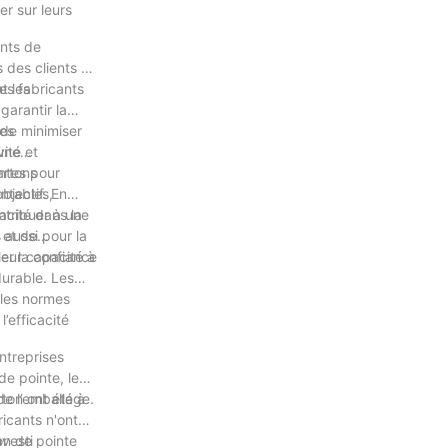
r sur leurs
ants de
 des clients et
t les
Les fabricants
garantir la
 de minimiser
nes
ité et
 une
entes pour
artons
entables,
bjectif. En
ntribuer à une
acité dans la
 aussi pour la
 et de
er la confiance
leur capacité à
durable. Les
elles normes
’efficacité
ntreprises
de pointe, les
de l’emballage.
ton ont été à
icants n'ont
on de pointe
nvesti