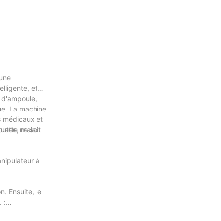
 une
lligente, et
n d'ampoule,
que. La machine
s médicaux et
joutée, mais
uette ne soit
nipulateur à
. Ensuite, le
 :