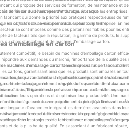
bricant qui propose des services de formation, de maintenance et de
 durée de vie de leurs machines d'emballage en carton.
icant en faveur du développement durable. Alors que les entreprises
’un fabricant qui donne la priorité aux pratiques respectueuses de l’e
ur les objectifs de développement durable à long terme.
ge de cartons est une décision cruciale pour toute entreprise. En me
ts du secteur se sont imposés comme des partenaires fiables pour les ent
e de facteurs tels que la réputation, la gamme de produits, le suppo
lors du choix d'un fabricant de machine d'emballage carton.
nes d'emballage en carton
utement compétitif, le besoin de machines d’emballage carton efficac
nt de répondre aux demandes du marché, l’importance de la qualité des
 de machines d’emballage de cartons comprend l’importance d’offrir 
ent les machines d’emballage carton dans le processus de fabrication e
es cartons, garantissant ainsi que les produits sont emballés en tout
machines peut avoir un impact significatif sur les opérations d'une ent
e carton, la qualité doit être un facteur non négociable. Un fabricant
, en fin de compte, un impact négatif sur l'ensemble de l'activité.
ge carton et s’engage à fournir des produits qui répondent aux norm
riaux utilisés, l'ingénierie de précision des machines et les mesures
connaît que l’efficacité est tout aussi importante. Dans le paysage c
abrication.
ionaliser leurs opérations et d'optimiser leur productivité. Une mac
 fonctionne également avec précision et rapidité, garantissant que l
hines d’emballage carton donne également la priorité à l’innovation. À
 une longueur d’avance en intégrant les dernières avancées dans leu
tomatisation améliorée, d'optimiser la conception pour gagner de l'esp
’emballage carton ne peut être surestimée. Un grand fabricant de mac
vant-gardiste est toujours à la recherche de moyens d'améliorer ses
achines dans le processus de fabrication et d'emballage et s'engage
ts et de la plus haute qualité. En s'associant à un fabricant réputé, 