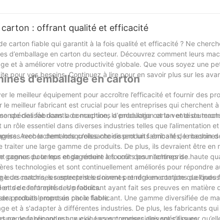
arton : offrant qualité et efficacité
carton fiable qui garantit à la fois qualité et efficacité ? Ne cherch
hines d’emballage en carton du secteur. Découvrez comment leurs ma
ge et à améliorer votre productivité globale. Que vous soyez une pet
aite pour vos besoins. Continuez à lire pour en savoir plus sur les av
chines d'emballage en carton
ver le meilleur équipement pour accroître l’efficacité et fournir des p
 le meilleur fabricant est crucial pour les entreprises qui cherchent à 
e monde des fabricants de machines d’emballage carton et discuteron
e spécialisée dans la conception, la production et la vente de machi
 rôle essentiel dans diverses industries telles que l’alimentation et
nagers. Avec la demande croissante de produits emballés, le besoin 
treprises recherchent lorsqu’elles choisissent un fabricant de machine
e traiter une large gamme de produits. De plus, ils devraient être en
e gagner du temps et de réduire les coûts pour l’entreprise.
nt connus pour leur engagement à fournir des machines de haute qua
ières technologies et sont continuellement améliorés pour répondre 
leurs machines respectent les normes et réglementations de l’industr
lage de cartons, les entreprises doivent prendre en compte quelques f
té et de conformité des produits.
dents de l’entreprise. Un fabricant ayant fait ses preuves en matière 
 sera probablement un choix fiable.
de produits proposés par le fabricant. Une gamme diversifiée de ma
ge et à s'adapter à différentes industries. De plus, les fabricants qu
mesure pour répondre aux exigences commerciales spécifiques.
t par le fabricant est crucial. Les entreprises doivent s’assurer qu’el