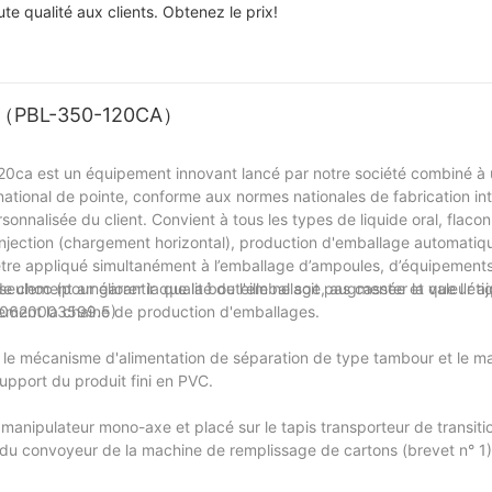
te qualité aux clients. Obtenez le prix!
er （PBL-350-120CA）
20ca est un équipement innovant lancé par notre société combiné à
 national de pointe, conforme aux normes nationales de fabrication inte
rsonnalisée du client. Convient à tous les types de liquide oral, flaco
 injection (chargement horizontal), production d'emballage automati
tre appliqué simultanément à l’emballage d’ampoules, d’équipement
seulement améliorer la qualité de l'emballage, augmenter la valeur a
 choc (pour garantir que la bouteille ne soit pas cassée et que l'étiq
ement la chaîne de production d'emballages.
200620003599.5)
r le mécanisme d'alimentation de séparation de type tambour et le ma
upport du produit fini en PVC.
manipulateur mono-axe et placé sur le tapis transporteur de transition
 du convoyeur de la machine de remplissage de cartons (brevet n° 1).