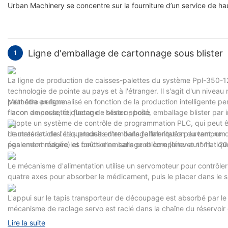
Urban Machinery se concentre sur la fourniture d’un service de hau
Ligne d'emballage de cartonnage sous blist
1
La ligne de production de caisses-palettes du système Ppl-350-1
technologie de pointe au pays et à l'étranger. Il s'agit d'un niveau
peut être personnalisé en fonction de la production intelligente pe
Méthode en ligne
flacon de cassette, flacon de sexe opposé, emballage blister par
flacon ampoule, étiquetage - blister - boîte
adopte un système de contrôle de programmation PLC, qui peut ê
d’autres articles. Les produits d'emballage fabriqués peuvent non 
Le matériau de l'étiqueteuse entre dans l'alimentation du tampon de
également réduire les coûts d'emballage et compléter automatiqu
pas endommagée) et fonctionne sans problème (brevet n° 1). : 
Le mécanisme d'alimentation utilise un servomoteur pour contrôle
quatre axes pour absorber le médicament, puis le placer dans le s
L'appui sur le tapis transporteur de découpage est absorbé par le 
mécanisme de raclage servo est raclé dans la chaîne du réservoir
200620003597.6)
Lire la suite