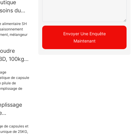
utique
soins du
e machine
esse de
Envoyer Une Enquête
resse de
Maintenant
poudre
3D, 100kg,
isonnement
our de
eur de
ne
plissage
e
 capsule de
de de pilule