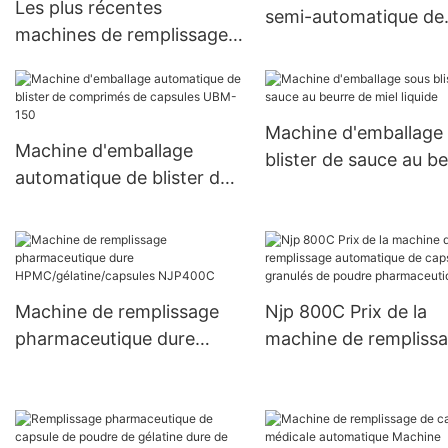
Les plus récentes
semi-automatique de
machines de remplissage
capsule de poudre de
de petites capsules semi-
à niveau à double têt
automatiques fournies à
JTJ-A PRO
base de plantes 000#~5#
Machine d'emballage
Machine d'emballage
blister de sauce au b
automatique de blister de
de miel liquide
comprimés de capsules
UBM-150
Machine de remplissage
Njp 800C Prix de la
pharmaceutique dure
machine de rempliss
HPMC/gélatine/capsules
automatique de capsu
NJP400C
de granulés de poudr
pharmaceutique