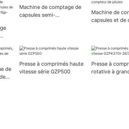
pharmaceutique
de granule de 
Machine de comptage de
entièrement automatique
remplissage de
Machine de co
capsules semi-
de NJP 1200C
Njp 1500D
capsules et de
automatique de taille 3 4 5
age
à plaque uniqu
UBM-2
compteur de pil
les
Presse à comprimés haute
Presse à comp
ue de
vitesse série GZP500
rotative à gran
de
GZPK370I-26/3
ique
s de