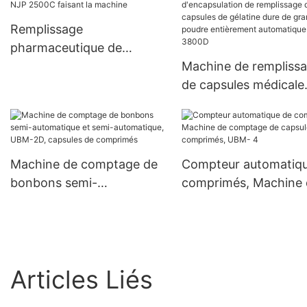
Remplissage
pharmaceutique de
capsule de poudre de
Machine de rempliss
gélatine dure de NJP
de capsules médicale
2500C faisant la machine
automatique Machine
d'encapsulation de
remplissage de capsu
de gélatine dure de
Machine de comptage de
Compteur automatiq
granules de poudre
bonbons semi-
comprimés, Machine 
entièrement automat
automatique et semi-
comptage de capsule
Njp-3800D
automatique, UBM-2D,
comprimés, UBM- 4
capsules de comprimés
Articles Liés