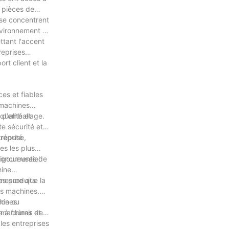
 pièces de
 se concentrent
nvironnement et
ttant l'accent
reprises
rt client et la
es et fiables
 machines
qualité et
t d’emballage.
e sécurité et
reprise,
 réputé
es les plus
 rigoureuses de
oncurrentiel
hine
es produits
 mesure que la
rs machines.
ace ou
hines
 machines et
 à fournir des
les entreprises