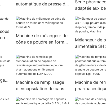
Série pharmace
automatique de presse de
adaptée aux be
 mise
pilule de machine de
client de Zp d
e
presse de Tablette de
rotatoire de pr
deux couleurs
comprimé de p
 sous
pilule
Machine de mélangeur de
eurre
Mélangeur de 
cône de poudre en forme
alimentaire SH 
de V Mélangeur en forme
poudre d'assa
de V
d'épices, tamb
piment, mélang
poudre, Machi
age
Machine de remplissage
Machine de rem
les
d'encapsulation de capsule
pharmaceutiqu
e
de remplissage
automatique de
automatisée de poudre
gélatine dure vi