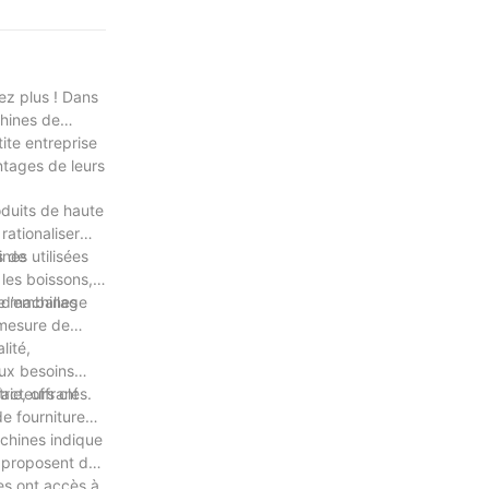
ez plus ! Dans
chines de
ite entreprise
antages de leurs
roduits de haute
rationaliser
s de
nes utilisées
 les boissons,
de machines
s d’emballage
 mesure de
lité,
aux besoins
ie, offrant
acteurs clés.
de fourniture
chines indique
i proposent des
les ont accès à