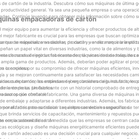
s de cartón de la industria. Descubra cómo sus máquinas de última 
u productividad general. Ya sea una pequeña empresa o una operaci
sidades. Continúe leyendo para obtener más información sobre cómo 
máquinas empacadoras de cartón
l mejor equipo para aumentar la eficiencia y ofrecer productos de alt
l mejor fabricante es crucial para las empresas que buscan optimiz
icantes de máquinas envasadoras de cartón y analizaremos la importa
que se especializa en diseñar, producir y vender maquinaria utili
ñan un papel vital en diversas industrias, como la de alimentos y 
reciente demanda de productos envasados, la necesidad de máquinas
presas buscan al elegir un fabricante de máquinas envasadoras de ca
 amplia gama de productos. Además, deberían poder agilizar el pro
ara la empresa.
on conocidos por su compromiso de ofrecer máquinas eficientes, in
ogía y se mejoran continuamente para satisfacer las necesidades cam
as cumplan con los estándares y regulaciones de la industria, lo qu
doras de cartón, las empresas deben considerar algunos factores c
limiento de los productos.
ia de la empresa. Un fabricante con un historial comprobado de entr
ea una opción confiable.
roductos que ofrece el fabricante. Una gama diversa de máquinas in
e embalaje y adaptarse a diferentes industrias. Además, los fabric
rsonalizadas para satisfacer requisitos comerciales específicos.
ido por el fabricante es crucial. Las empresas deben asegurarse de t
 que brinda servicios de capacitación, mantenimiento y repuestos p
inas empacadoras de cartón.
nte con la sostenibilidad. A medida que las empresas se centran cad
cticas ecológicas y diseñe máquinas energéticamente eficientes puede
 de cartón adecuado es una decisión crucial para cualquier negocio