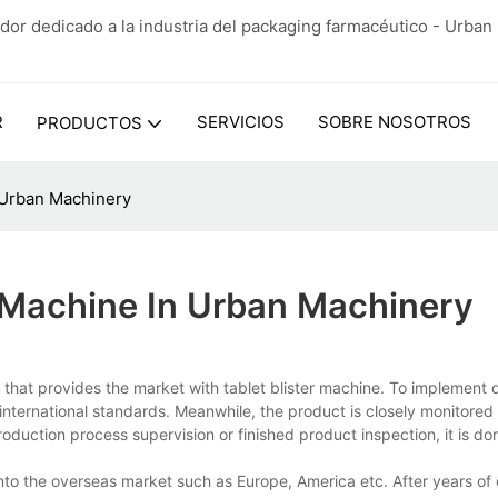
dor dedicado a la industria del packaging farmacéutico - Urba
R
SERVICIOS
SOBRE NOSOTROS
PRODUCTOS
n Urban Machinery
r Machine In Urban Machinery
hat provides the market with tablet blister machine. To implement qu
 international standards. Meanwhile, the product is closely monitored 
oduction process supervision or finished product inspection, it is do
o the overseas market such as Europe, America etc. After years of