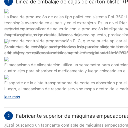
Línea de embalaje de cajas de cartón blister 
1
La línea de producción de cajas tipo pallet con sistema Ppl-35
tecnología avanzada en el país y en el extranjero. Es un nivel líder
se puede personalizar de acuerdo con la producción inteligente pe
método en línea
ampollas, frascos de casete, frascos del sexo opuesto, producció
frasco ampolla, etiquetado - blister - caja
sistema de control de programación PLC, que se puede aplicar al 
productos de embalaje producidos no solo pueden mejorar la calid
El material de la máquina etiquetadora ingresa a la alimentación d
embalaje y completar automáticamente la línea de producción de
etiqueta no se dañe) y funciona sin problemas (patente No. : 2
El mecanismo de alimentación utiliza un servomotor para controla
cuatro ejes para absorber el medicamento y luego colocarlo en e
El soporte de la cinta transportadora de corte es absorbido por el
Luego, el mecanismo de raspado servo se raspa dentro de la cade
200620003597.6)
leer más
Fabricante superior de máquinas empacadoras 
2
¿Está buscando un fabricante confiable de máquinas empacadoras 