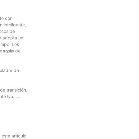
do con
n inteligente, y
ascos de
na adopta un
iempo. Los
l costo del
pa y la
pulador de
de transición.
te No. :
este artículo,