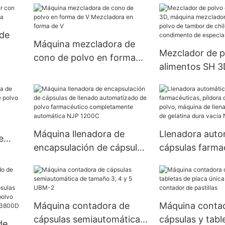
máquina de la p
tableta de la p
de
farmacéutica q
Máquina mezcladora de
Mezclador de p
química de la p
cono de polvo en forma
uida
alimentos SH 3
de V Mezcladora en forma
mezcladora de 
de V
de polvo de ta
chile en polvo 
condimento de 
Máquina llenadora de
Llenadora auto
de 100kg
e
encapsulación de cápsulas
cápsulas farma
e
de llenado automatizado
píldora de pelle
de polvo farmacéutico
máquina de lle
completamente
cápsulas de gel
automática NJP 1200C
vacía Njp 1500
Máquina contadora de
Máquina conta
cápsulas semiautomática
cápsulas y tabl
de