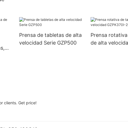
de tamaño 3, 4 y 5 UBM-2
placa única de 
contador de pas
nado
na
Prensa de tabletas de alta
Prensa rotativa
polvo
velocidad Serie GZP500
de alta velocid
s,
GZPK370I-26/3
0D
e
 clients. Get price!