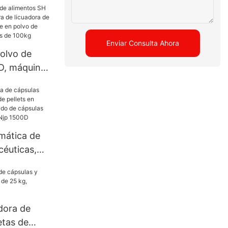
rensa de la
rensa
uímica
Enviar Consulta Ahora
olvo de
íldora
D, máquina
licuadora
mbor de
de
especias
mática de
céuticas,
ts en polvo,
nado de
atina dura
D
dora de
etas de