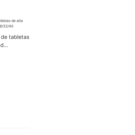
25 kg,
tillas
 de tabletas
ad
2/40