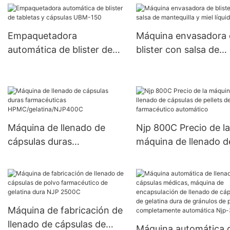
proporcionadas a base de
JTJ-A PRO
hierbas más nuevas
Empaquetadora
Máquina envasadora 
automática de blister de
blister con salsa de
tabletas y cápsulas UBM-
mantequilla y miel líq
150
Máquina de llenado de
Njp 800C Precio de la
cápsulas duras
máquina de llenado d
farmacéuticas
cápsulas de pellets d
HPMC/gelatina/NJP400C
polvo farmacéutico
automático
Máquina de fabricación de
llenado de cápsulas de
Máquina automática 