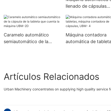
polvo farmacéutico de
llenado de cápsulas
gelatina dura NJP 2500C
médicas, máquina de
encapsulación de lle
de cápsulas de gelati
dura de gránulos de 
Caramelo automático
Máquina contadora
completamente
semiautomático de la
automática de tableta
automática Njp-380
cápsula de la tableta que
máquina contadora d
cuenta la máquina UBM-
cápsulas, UBM- 4
2D
Artículos Relacionados
Urban Machinery concentrates on supplying high quality service for