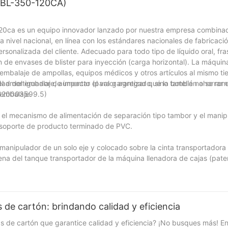
(PBL-350-120CA)
0-120ca es un equipo innovador lanzado por nuestra empresa combina
 a nivel nacional, en línea con los estándares nacionales de fabricació
rsonalizada del cliente. Adecuado para todo tipo de líquido oral, fr
n de envases de blister para inyección (carga horizontal). La máqui
embalaje de ampollas, equipos médicos y otros artículos al mismo t
ad del embalaje, aumentar el valor agregado, sino también ahorrar e
el amortiguador de impacto (para garantizar que la botella no se rom
 embalaje.
00620003599.5)
r el mecanismo de alimentación de separación tipo tambor y el mani
l soporte de producto terminado de PVC.
 manipulador de un solo eje y colocado sobre la cinta transportadora 
na del tanque transportador de la máquina llenadora de cajas (paten
de cartón: brindando calidad y eficiencia
de cartón que garantice calidad y eficiencia? ¡No busques más! En 