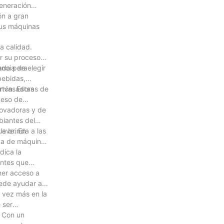
generación
ón a gran
sus máquinas
a calidad.
ar su proceso
ncia de elegir
zada para
bebidas,
 envasadoras de
rtón. Estas
ceso de
novadoras y de
biantes del
e brinda a las
lave. En
ega de máquinas
dica la
antes que
ener acceso a
uede ayudar a
a vez más en la
 ser
. Con un