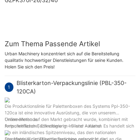
GZPK370I-26/32/40
Zum Thema Passende Artikel
Urban Machinery konzentriert sich auf die Bereitstellung
qualitativ hochwertiger Dienstleistungen für seine Kunden.
Holen Sie sich den Preis!
Blisterkarton-Verpackungslinie (PBL-350-
1
120CA)
Die Produktionslinie für Palettenboxen des Systems Ppl-350-
120ca ist eine innovative Ausrüstung, die von unserem
Unternehmen auf den Markt gebracht wurde, kombiniert mit
Online-Methode
fortschrittlicher Technologie im In- und Ausland. Es handelt sich
Ampullenflasche, Etikettierung – Blister – Karton
um ein inländisches Spitzenniveau, das den nationalen
Standards für intelligente Fertigung entspricht und an die
Das Material der Etikettiermaschine gelangt in die