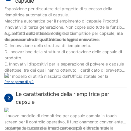
capsule
Esposizione per discutere del progetto di successo della
riempitrice automatica di capsule.
Macchina automatica per il riempimento di capsule Prodotti
innovativi di terza generazione. Non copre solo tutte le funzioni
e gli effetti dello stesso modello di riempitrice per capsule,
A. La struttura del telaio è migliorata
ma
dispone anche di quattro tecnologie innovative:
B. Innovazione della struttura del giradischi.
C. Innovazione della struttura di riempimento.
D. Innovazione della struttura di esportazione delle capsule di
prodotto.
E. Innovativi dispositivi per la separazione di polvere e capsule
difettose, tre dei quali hanno ottenuto il certificato di brevetto
per modello di utilità rilasciato dall'Ufficio statale per la
Per saperne di più
proprietà intellettuale della Repubblica popolare cinese.
L'innovazione tecnologica ha migliorato significativamente
Le caratteristiche della riempitrice per
l'efficienza operativa, il tasso di separazione delle capsule ha
2
raggiunto il 99,99% e il tasso di qualificazione della capsula
capsule
finita ha raggiunto il 99,8%. La nuova macchina è di facile
manutenzione e utilizzo ed è ben accolta dai clienti.
Il nuovo modello di riempitrice per capsule cambia in touch
screen per il controllo operativo, il funzionamento conveniente,
prolunga la durata dell'intero corpo e più di fascia alta.
La parte della capsula broadcast adotta la struttura della