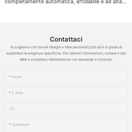
completamente automatica, affidabile e ad alta
precisione, per la produzione di capsule vuote in
granuli e pellet NJP-4000D
Contattaci
Accogliamo con favore disegni e idee personalizzati ed è in grado di
soddisfare le esigenze specifiche. Per ulteriori informazioni, visitare il sito
Web o contattarci direttamente con domande o richieste.
Nome
E-Mail
TEL
Soddisfare