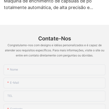
Máquina de enchimento de cápsulas de pó
totalmente automática, de alta precisão e
confiabilidade, para grânulos, pellets e cápsulas
vazias NJP-4000D
Contate-Nos
Congratulamo-nos com designs e idéias personalizados e é capaz de
atender aos requisitos específicos. Para mais informações, visite o site ou
entre em contato diretamente com perguntas ou dúvidas.
Nome
E-Mail
TEL
Contente