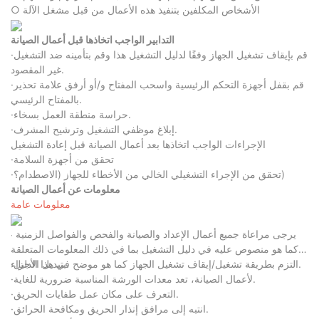
○ الأشخاص المكلفين بتنفيذ هذه الأعمال من قبل مشغل الآلة
التدابير الواجب اتخاذها قبل أعمال الصيانة
·قم بإيقاف تشغيل الجهاز وفقًا لدليل التشغيل هذا وقم بتأمينه ضد التشغيل
غير المقصود.
·قم بقفل أجهزة التحكم الرئيسية واسحب المفتاح و/أو أرفق علامة تحذير
بالمفتاح الرئيسي.
·حراسة منطقة العمل بسخاء.
·إبلاغ موظفي التشغيل وترشيح المشرف.
الإجراءات الواجب اتخاذها بعد أعمال الصيانة قبل إعادة التشغيل
·تحقق من أجهزة السلامة
·تحقق من الإجراء التشغيلي الخالي من الأخطاء للجهاز (الاصطدام؟)
معلومات عن أعمال الصيانة
معلومات عامة
يرجى مراعاة جميع أعمال الإعداد والصيانة والفحص والفواصل الزمنية
·
كما هو منصوص عليه في دليل التشغيل بما في ذلك المعلومات المتعلقة
·التزم بطريقة تشغيل/إيقاف تشغيل الجهاز كما هو موضح في هذا الدليل.
بتبديل الأجزاء.
·لأعمال الصيانة، تعد معدات الورشة المناسبة ضرورية للغاية.
·التعرف على مكان عمل طفايات الحريق.
·انتبه إلى مرافق إنذار الحريق ومكافحة الحرائق.