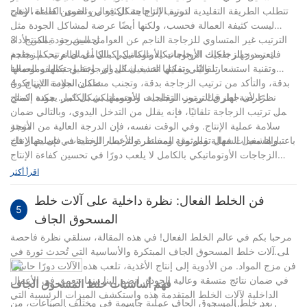
دورة الإنتاج بشكل فعال وتحسين كفاءة الإنتاج.
تتطلب الطريقة التقليدية لترتيب الزجاجة الكثير من القوى العاملة، وهي
ليست كثيفة العمالة فحسب، ولكنها أيضًا عرضة لمشاكل الجودة مثل
3 تحسين جودة المنتج
الترتيب غير المتساوي للزجاجة الناجم عن العوامل البشرية يمكن لأداة
فك رموز الزجاجات الأوتوماتيكية بالكامل إكمال أعمال ترتيب الزجاجة
يعتمد جهاز تفكيك الزجاجات الأوتوماتيكي بالكامل نظام تحكم متقدم
تلقائيًا، وتقليل التشغيل اليدوي، وتقليل تكاليف العمالة.
وتقنية استشعار، والتي يمكنها تحديد شكل الزجاجة وحجمها وموضعها
4 ضمان سلامة الإنتاج
بدقة، والتأكد من ترتيب الزجاجة بدقة، وتجنب مشاكل الجودة التي تكون
عرضة لطرق الترتيب التقليدية، وتحسينها بشكل كبير. جودة المنتج.
نظرًا لأن جهاز فك رموز الزجاجات الأوتوماتيكي بالكامل يمكنه إكمال
عمل ترتيب الزجاجة تلقائيًا، فإنه يقلل من التدخل اليدوي، وبالتالي ضمان
سلامة عملية الإنتاج. وفي الوقت نفسه، فإن الدرجة العالية من الأتمتة
موجز
والتشغيل السهل تقلل من المخاطر والأخطار الخفية في عملية الإنتاج
باعتبارها معدات فعالة وموثوقة ومستقرة لترتيب الزجاجات، فإن جهاز فك
الزجاجات الأوتوماتيكي بالكامل لا يلعب دورًا في تحسين كفاءة الإنتاج
وجودة المنتج فحسب، بل يقلل أيضًا من تكاليف العمالة بشكل فعال
اقرأ أكثر
ويضمن سلامة الإنتاج مع التطوير المستمر لتكنولوجيا الأتمتة، أعتقد أنه
سيتم استخدام أجهزة فك الزجاجات الأوتوماتيكية بالكامل على نطاق
فن الخلط الفعال: نظرة داخلية على آلات خلط
5
واسع في المزيد من سيناريوهات الإنتاج.
المسحوق الجاف
مرحبا بكم في عالم الخلط الفعال! في هذه المقالة، سنلقي نظرة فاحصة
على آلات خلط المسحوق الجاف المبتكرة والأساسية التي تُحدث ثورة في
فن مزج المواد. من الأدوية إلى إنتاج الأغذية، تلعب هذه الآلات دورًا حاسمًا
في ضمان نتائج متسقة وعالية الجودة. انضم إلينا بينما نتعمق في الأعمال
فهم أساسيات خلط المسحوق الجاف
الداخلية لآلات الخلط المتقدمة هذه واستكشف الميزات الرئيسية التي
يعد خلط المسحوق الجاف عملية حاسمة في مختلف الصناعات، من