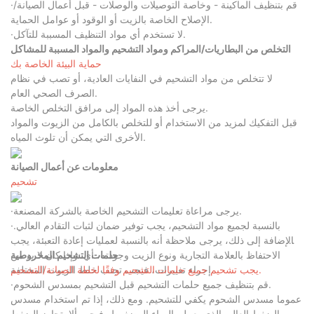
·قم بتنظيف الماكينة - وخاصة التوصيلات والوصلات - قبل أعمال الصيانة/
الإصلاح الخاصة بالزيت أو الوقود أو عوامل الحماية.
·لا تستخدم أي مواد التنظيف المسببة للتآكل.
التخلص من البطاريات/المراكم ومواد التشحيم والمواد المسببة للمشاكل
حماية البيئة الخاصة بك
لا تتخلص من مواد التشحيم في النفايات العادية، أو تصب في نظام
الصرف الصحي العام.
يرجى أخذ هذه المواد إلى مرافق التخلص الخاصة.
قبل التفكيك لمزيد من الاستخدام أو للتخلص بالكامل من الزيوت والمواد
الأخرى التي يمكن أن تلوث المياه.
معلومات عن أعمال الصيانة
تشحيم
·يرجى مراعاة تعليمات التشحيم الخاصة بالشركة المصنعة.
·بالنسبة لجميع مواد التشحيم، يجب توفير ضمان لثبات التقادم العالي.
بالإضافة إلى ذلك، يرجى ملاحظة أنه بالنسبة لعمليات إعادة التعبئة، يجب
الاحتفاظ بالعلامة التجارية ونوع الزيت وجودته، أي. وإذا كان لا بد من
حلمات التشحيم المخروطية
يجب تشحيم جميع حلمات التشحيم وفقًا لخطة الصيانة/التشحيم.
إجراء تغييرات، فيجب تجنب خلط الزيوت المختلفة.
·قم بتنظيف جميع حلمات التشحيم قبل التشحيم بمسدس الشحوم.
عموما مسدس الشحوم يكفي للتشحيم. ومع ذلك، إذا تم استخدام مسدس
الضغط العالي الذي يعمل بالهواء المضغوط، فيجب ألا يتجاوز الضغط