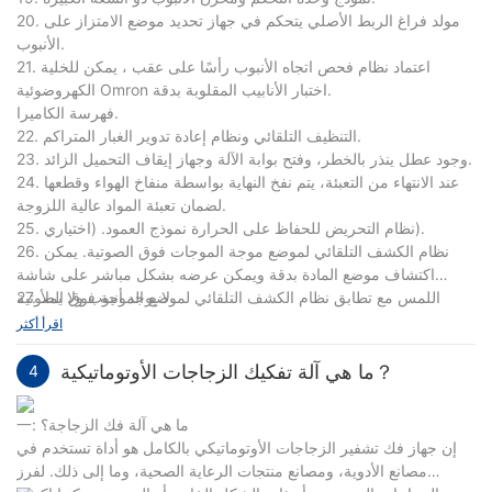
20. مولد فراغ الربط الأصلي يتحكم في جهاز تحديد موضع الامتزاز على
الأنبوب.
21. اعتماد نظام فحص اتجاه الأنبوب رأسًا على عقب ، يمكن للخلية
الكهروضوئية Omron اختبار الأنابيب المقلوبة بدقة.
فهرسة الكاميرا.
22. التنظيف التلقائي ونظام إعادة تدوير الغبار المتراكم.
23. وجود عطل ينذر بالخطر، وفتح بوابة الآلة وجهاز إيقاف التحميل الزائد.
24. عند الانتهاء من التعبئة، يتم نفخ النهاية بواسطة منفاخ الهواء وقطعها
لضمان تعبئة المواد عالية اللزوجة.
25. نظام التحريض للحفاظ على الحرارة نموذج العمود. (اختياري).
26. نظام الكشف التلقائي لموضع موجة الموجات فوق الصوتية. يمكن
اكتشاف موضع المادة بدقة ويمكن عرضه بشكل مباشر على شاشة
27. لا يوجد أنبوب ولا يملأ.
اللمس مع تطابق نظام الكشف التلقائي لموضع الموجة فوق الصوتية
BANNER ووحدة Siemens. (خياري).
اقرأ أكثر
ما هي آلة تفكيك الزجاجات الأوتوماتيكية？
4
一: ما هي آلة فك الزجاجة؟
إن جهاز فك تشفير الزجاجات الأوتوماتيكي بالكامل هو أداة تستخدم في
مصانع الأدوية، ومصانع منتجات الرعاية الصحية، وما إلى ذلك. لفرز