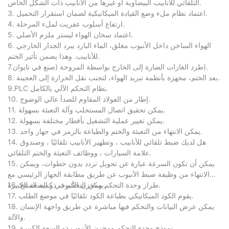
التلقائي للأنابيب البيضاوية أو غيرها من الأنابيب ذات الشكل الخاص.
3. اعتماد نظام ملء وضع القيادة الميكانيكية لضمان استقرار التحميل.
4. ارتفاع أسلوب عفريت لملء المرحلة.
5. اعتماد سخان الهواء ليستر ملزم الأصلي.
6. الهواء الساخن داخل الأنبوب مغلق، الماء البارد يبرد الجدار الخارجي
للأنابيب. وهذا يضمن تأثير الختم.
7.طرد الغازات الضارة إلى الخارج بواسطة المروحة (صنع في تايوان).
8. بعد الختم، مجهزة بأنظمة تبريد الهواء، لتجنب نقل الحرارة إلى العجينة.
9.PLC نظام التحكم الآلي بالكامل.
10. إطار من الفولاذ المقاوم للصدأ عالي الوضوح.
11. يمكن تحقيق اتصال المستحلب وآلة التعبئة بسهولة.
12. يمكن تغيير عملية التشغيل بأقطار مختلفة بسهولة.
13. يمكن الانتهاء من التعبئة والختم والطباعة بالرمز في جهاز واحد.
14. هل لديك ضبط تلقائي للأنابيب ، وتطهير الأنابيب تلقائيًا ، وصندوق
علامة السيارات ، ووظائف التعبئة والختم التلقائي.
15. يمكن أن تكون السرعة عبارة عن تحويل تردد بدون خطوات، ويمكن
الانتهاء من وظيفة ضبط الأنبوب عن طريق مطابقة الجهاز الرئيسي مع
طراز وحدة التحكم ومخزن الأنبوب ذو السعة الكبيرة.
16. يمكن التحكم في كمية المنتج.
17. يقوم الكود الميكانيكي بطباعة الكود تلقائيًا في موضع الطلب.
18. يمكن عرض البيانات والتحكم فيها مباشرة عن طريق واجهة الإنسان
والآلة.
19. نموذج وحدة التحكم ومخزن الأنبوب ذو السعة الكبيرة.