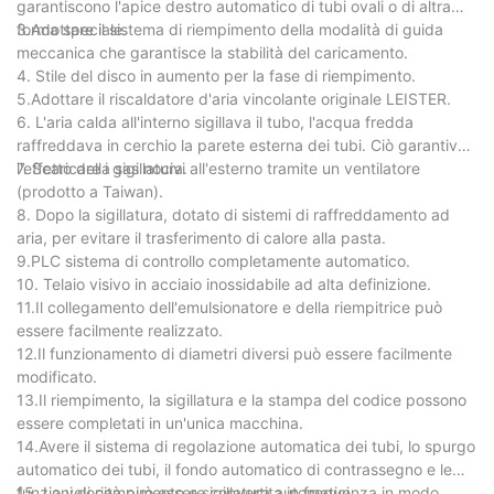
garantiscono l'apice destro automatico di tubi ovali o di altra
forma speciale.
3.Adottare il sistema di riempimento della modalità di guida
meccanica che garantisce la stabilità del caricamento.
4. Stile del disco in aumento per la fase di riempimento.
5.Adottare il riscaldatore d'aria vincolante originale LEISTER.
6. L'aria calda all'interno sigillava il tubo, l'acqua fredda
raffreddava in cerchio la parete esterna dei tubi. Ciò garantiva
l'effetto della sigillatura.
7. Scaricare i gas nocivi all'esterno tramite un ventilatore
(prodotto a Taiwan).
8. Dopo la sigillatura, dotato di sistemi di raffreddamento ad
aria, per evitare il trasferimento di calore alla pasta.
9.PLC sistema di controllo completamente automatico.
10. Telaio visivo in acciaio inossidabile ad alta definizione.
11.Il collegamento dell'emulsionatore e della riempitrice può
essere facilmente realizzato.
12.Il funzionamento di diametri diversi può essere facilmente
modificato.
13.Il riempimento, la sigillatura e la stampa del codice possono
essere completati in un'unica macchina.
14.Avere il sistema di regolazione automatica dei tubi, lo spurgo
automatico dei tubi, il fondo automatico di contrassegno e le
funzioni di riempimento e sigillatura automatici.
15. La velocità può essere convertita in frequenza in modo