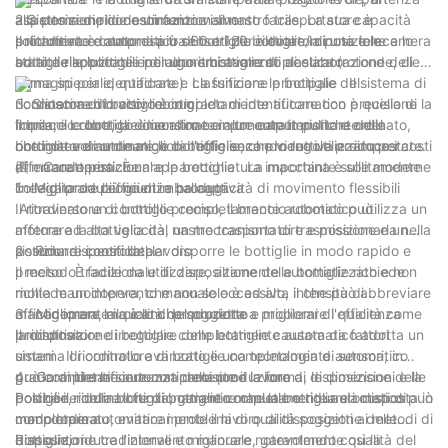
aspetto semplice e un funzionamento facile. La sua capacità
alla posizione di destinazione Il nastro trasportatore è
2.Sistema di riconoscimento visivo
produttiva è compresa tra 60 e 120 bottiglie/minuto e le
solitamente dotato di più sensori per rilevare la posizione e lo
Il riordinatore automatico di bottiglie è dotato di una telecamera
bottiglie applicabili includono bottiglie di plastica (rotonde, di
stato delle bottiglie per uno smistamento accurato
ad alta risoluzione e di algoritmi avanzati di elaborazione delle
forma speciale, quadrate). La funzione principale del
immagini per identificare e classificare le bottiglie Il sistema di
riordinatore di bottiglie completamente automatico è quella di
riconoscimento visivo è in grado di identificare con precisione la
3. Sistema di bracci robotici
impilare le bottiglie disordinate in un output pulito e ordinato,
forma, il colore, la dimensione e altre caratteristiche della
Il braccio robotico è un altro componente importante del
che notevolmente migliora l'efficienza produttiva e riduce i costi
bottiglia e di ordinare le bottiglie secondo regole preimpostate.
riordinatore automatico di bottiglie, che viene utilizzato per
di manodopera. È un'apparecchiatura importante sulle moderne
afferrare e posizionare le bottiglie La macchina è solitamente
四：Caratteristiche
linee di produzione di imballaggi.
collegata da più giunti e ha capacità di movimento flessibili
1 Migliorare l'efficienza produttiva
Attraverso un controllo preciso, il braccio robotico può
Il riordinatore di bottiglie completamente automatico utilizza un
afferrare la bottiglia dal nastro trasportatore e posizionarla nella
motore ad alta velocità, un meccanismo di trasmissione e un
posizione specificata.
sistema di controllo per disporre le bottiglie in modo rapido e
2 Ridurre i costi del lavoro
preciso È facile da utilizzare, altamente automatizzato e non
Il metodo tradizionale di disposizione delle bottiglie richiede
richiede un intervento manuale eccessivo, il che può abbreviare
molta manodopera, che non solo è ad alta intensità di
efficacemente il ciclo di produzione e migliorare l'efficienza
manodopera, ma è anche soggetta a problemi di qualità come
3 Migliorare la qualità del prodotto
produttiva.
la disposizione irregolare delle bottiglie causata da fattori
Il riordinatore di bottiglie completamente automatico adotta un
umani Il riordinatore di bottiglie completamente automatico
sistema di controllo avanzato e una tecnologia di sensori, in
può completare automaticamente il lavoro di disposizione delle
grado di identificare con precisione la forma, le dimensioni e la
4 Garantire la sicurezza della produzione
bottiglie, ridurre il funzionamento manuale e ridurre i costi di
posizione della bottiglia, garantire che la bottiglia sia disposta in
Poiché il riordinatore di bottiglie completamente automatico può
manodopera.
modo ordinato, evitare i problemi di qualità soggetti ai metodi di
completare automaticamente il lavoro di disposizione delle
disposizione tradizionali e migliorare notevolmente qualità del
bottiglie, riduce l'intervento manuale, garantendo così la
Riassunto