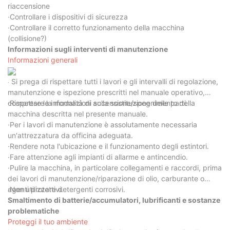
riaccensione
·Controllare i dispositivi di sicurezza
·Controllare il corretto funzionamento della macchina
(collisione?)
Informazioni sugli interventi di manutenzione
Informazioni generali
Si prega di rispettare tutti i lavori e gli intervalli di regolazione,
·
manutenzione e ispezione prescritti nel manuale operativo,
comprese le informazioni sulla sostituzione delle parti.
·Rispettare la modalità di accensione/spegnimento della
macchina descritta nel presente manuale.
·Per i lavori di manutenzione è assolutamente necessaria
un'attrezzatura da officina adeguata.
·Rendere nota l'ubicazione e il funzionamento degli estintori.
·Fare attenzione agli impianti di allarme e antincendio.
·Pulire la macchina, in particolare collegamenti e raccordi, prima
dei lavori di manutenzione/riparazione di olio, carburante o
agenti protettivi.
·Non utilizzare detergenti corrosivi.
Smaltimento di batterie/accumulatori, lubrificanti e sostanze
problematiche
Proteggi il tuo ambiente