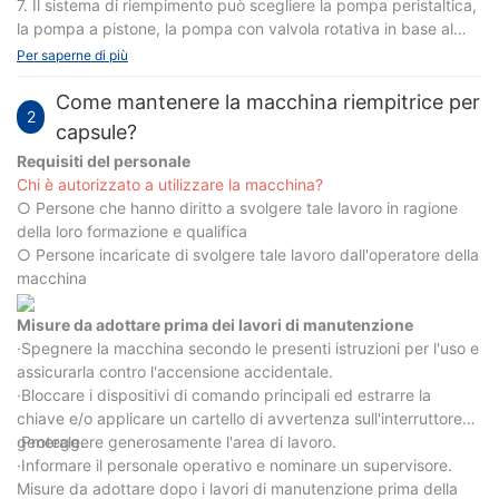
7. Il sistema di riempimento può scegliere la pompa peristaltica,
la pompa a pistone, la pompa con valvola rotativa in base al
diverso materiale di riempimento, la misurazione è precisa e la
Per saperne di più
differenza di riempimento è piccola.
Come mantenere la macchina riempitrice per
2
capsule?
Requisiti del personale
Chi è autorizzato a utilizzare la macchina?
○ Persone che hanno diritto a svolgere tale lavoro in ragione
della loro formazione e qualifica
○ Persone incaricate di svolgere tale lavoro dall'operatore della
macchina
Misure da adottare prima dei lavori di manutenzione
·Spegnere la macchina secondo le presenti istruzioni per l'uso e
assicurarla contro l'accensione accidentale.
·Bloccare i dispositivi di comando principali ed estrarre la
chiave e/o applicare un cartello di avvertenza sull'interruttore
generale.
·Proteggere generosamente l'area di lavoro.
·Informare il personale operativo e nominare un supervisore.
Misure da adottare dopo i lavori di manutenzione prima della