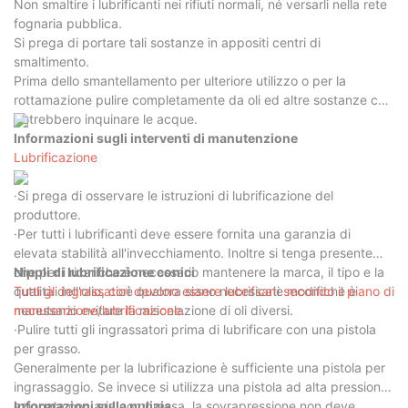
Non smaltire i lubrificanti nei rifiuti normali, né versarli nella rete
fognaria pubblica.
Si prega di portare tali sostanze in appositi centri di
smaltimento.
Prima dello smantellamento per ulteriore utilizzo o per la
rottamazione pulire completamente da oli ed altre sostanze che
potrebbero inquinare le acque.
Informazioni sugli interventi di manutenzione
Lubrificazione
·Si prega di osservare le istruzioni di lubrificazione del
produttore.
·Per tutti i lubrificanti deve essere fornita una garanzia di
elevata stabilità all'invecchiamento. Inoltre si tenga presente
che per i ricariche è necessario mantenere la marca, il tipo e la
Nippli di lubrificazione conici
qualità dell'olio, cioè qualora siano necessarie modifiche è
Tutti gli ingrassatori devono essere lubrificati secondo il piano di
necessario evitare la miscelazione di oli diversi.
manutenzione/lubrificazione.
·Pulire tutti gli ingrassatori prima di lubrificare con una pistola
per grasso.
Generalmente per la lubrificazione è sufficiente una pistola per
ingrassaggio. Se invece si utilizza una pistola ad alta pressione
azionata con aria compressa, la sovrapressione non deve
Informazioni sulla pulizia