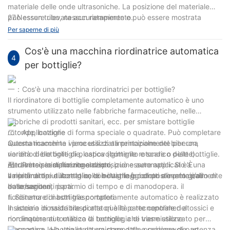
materiale delle onde ultrasoniche. La posizione del materiale
può essere rilevata accuratamente e può essere mostrata
27.Nessun tubo, nessun riempimento.
direttamente sul touch screen con la corrispondenza del
Per saperne di più
sistema di rilevamento automatico della posizione delle onde
ultrasoniche BANNER e del modulo Siemens. (opzionale).
Cos'è una macchina riordinatrice automatica
4
per bottiglie?
一：Cos'è una macchina riordinatrici per bottiglie?
Il riordinatore di bottiglie completamente automatico è uno
strumento utilizzato nelle fabbriche farmaceutiche, nelle
fabbriche di prodotti sanitari, ecc. per smistare bottiglie
rotonde, bottiglie di forma speciale o quadrate. Può completare
二：Applicazione
automaticamente i processi di alimentazione del biberon,
Questa macchina viene utilizzata principalmente per una
riordino delle bottiglie, capovolgimento e scarico delle bottiglie.
varietà di bottiglie di plastica (bottiglie rotonde o piatte)
Attraverso semplici regolazioni, può essere applicato a una
mediante smistamento e disposizione automatici. Si è’È
三：Principio di funzionamento
varietà di tipi di bottiglie, con i vantaggi di un elevato grado di
ampiamente utilizzato nelle industrie/prodotti alimentari/di
Il riordinatore automatico di bottiglie è composto principalmente
automazione, risparmio di tempo e di manodopera. il
base/sanitari.
dalle seguenti parti:
riordinatore di bottiglie completamente automatico è realizzato
1. Sistema di nastri trasportatori
in acciaio inossidabile di alta qualità o tecnopolimeri atossici e
Il sistema di nastri trasportatori è la parte centrale del
non inquinanti e utilizza la tecnologia di trasmissione
riordinatore automatico di bottiglie, che viene utilizzato per
meccanica Ha una struttura compatta e ragionevole, un
trasportare le bottiglie da smistare dalla posizione di partenza