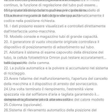
continuo, la funzione di regolazione del tubo può essere
completata abbinando la macchina principale al modello di
16.La quantità del prodotto può essere controllata.
console e al negozio di tubi di grande capacità.
17.La mano meccanica del codice stampa automaticamente il
codice nella posizione richiesta.
18. I dati possono essere visualizzati e controllati direttamente
dall'interfaccia uomo-macchina.
19. Modello console e magazzino tubi di grande capacità.
20. Il generatore di vuoto vincolante originale controllava il
dispositivo di posizionamento di adsorbimento sul tubo.
21. Adottare il sistema di esame capovolto della direzione del
tubo, la cellula fotoelettrica Omron può testare accuratamente i
tubi capovolti.
Indicizzazione della camma.
22. La pulizia automatica e la polvere si accumulano nel sistema
di riciclaggio.
23.Avere l'allarme del malfunzionamento, l'apertura del cancello
della macchina e il dispositivo di arresto del sovraccarico.
24.Una volta terminato il riempimento, l'estremità viene
spazzata via dal soffiatore d'aria e tagliata garantendo il
riempimento di materiali ad alta viscosità.
sistema di agitazione per la conservazione del calore modello
25.Colonna (opzionale).
26.Sistema di rilevamento automatico della posizione del