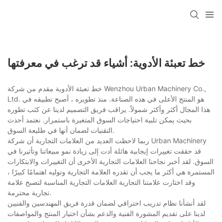
خط تعبئة الأدوية: أشياء قد ترغب في معرفتها
خط تعبئة الأدوية مقدم من شركة Wenzhou Urban Machinery Co.,
Ltd. هو المنتج الأعلى في هذه الصناعة. منذ تطويره ، أصبح تطبيقه في
هذا المجال أكثر وأكثر شمولاً. يراقب فريق التصميم لدينا عن كثب تطوره
بحيث يمكن تلبية احتياجات السوق المتغيرة باستمرار. نعتمد أحدث
التقنيات لضمان أنها في طليعة السوق.
ربما لاحظت العديد من العلامات التجارية أن شركة Urban Machinery
قد حققت تغييرات إيجابية هائلة أدت إلى زيادة نمو مبيعاتنا وتأثيرنا في
السوق. لقد أخبر نجاحنا العلامات التجارية الأخرى أن التغييرات والابتكارات
المستمرة هي أكثر ما يجب أن تقدره العلامة التجارية وتوليه اهتمامًا كبيرًا ،
وقد اختارت علامتنا التجارية العلامات التجارية المناسبة لتصبح علامة
تجارية محترمة.
لقد أنشأنا نظام تدريب احترافي لضمان قدرة فريق المهندسين والفنيين
لدينا على تقديم المشورة الفنية والدعم بشأن اختيار المنتج والمواصفات