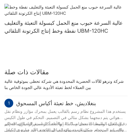
الكرتوني الأفقي UBM-400
عالية السرعة حبوب منع الحمل كبسولة التعبئة والتغليف
نفطة وخط إنتاج الكرتونة التلقائي UBM-120HC
مقالات ذات صلة
شركة ونزهو للآلات الحضرية المحدودة هي شركة تحظى بموثوقية عالية
بين العملاء لخط تعبئة الأدوية عالي الجودة الخاص بنا
بنغلاديش، خط تعبئة أكياس المسحوق
1
يستخدم هذا المشروع نظام رسم بالقالب يعمل بمحرك مؤازر ونظام نقل
هوائي يتم دمجهما بشكل مثالي في التصميم. التحكم في طول الكيس
دقيق للغاية، والمعدات تعمل بسلاسة، والأداء أكثر استقرارًا. بالإضافة إلى
إنها تعتمد التصميم المعياري، التحكم PLC، التشغيل البسيط، الاستخدام
ذلك، يتم استخدام مستشعر مستوى السائل للكشف عن مستوى السائل
والصيانة المريحة. شكل التعبئة والتغليف لمنتج هذه الآلة عبارة عن كيس