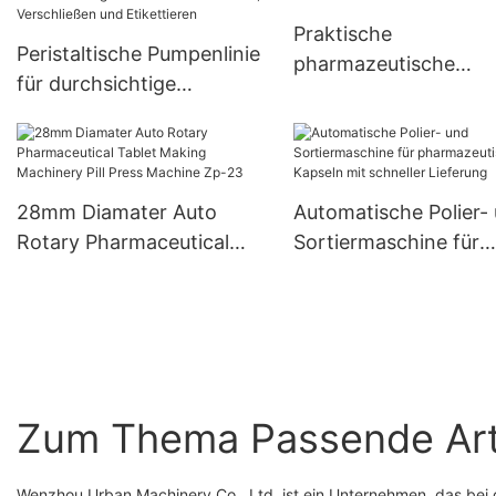
Praktische
Peristaltische Pumpenlinie
pharmazeutische
für durchsichtige
Kapselpoliermaschine
Kunststoffreagenzröhrche
Beseitigung statische
n zum Füllen, Verschließen
Elektrizität
und Etikettieren
28mm Diamater Auto
Automatische Polier-
Rotary Pharmaceutical
Sortiermaschine für
Tablet Making Machinery
pharmazeutische Kap
Pill Press Machine Zp-23
mit schneller Lieferu
Zum Thema Passende Art
Wenzhou Urban Machinery Co., Ltd. ist ein Unternehmen, das bei