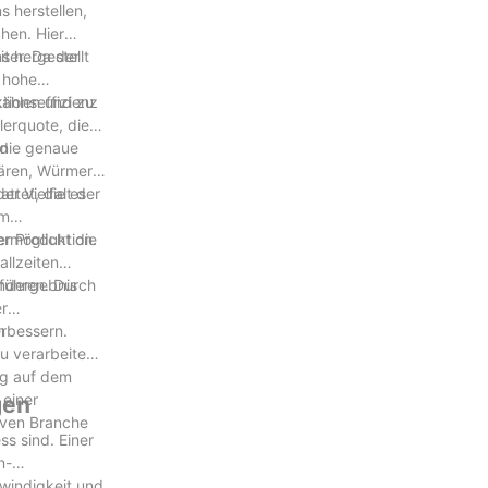
 herstellen,
hen. Hier
s hergestellt
ter. Da der
 hohe
tionseffizienz
zählen und zu
lerquote, die
 die genaue
on
ären, Würmer
r Vielfalt der
ttet, die es
um
ermöglicht die
er Produktion.
llzeiten
Endergebnis
führen. Durch
er
rbessern.
n
u verarbeiten
lg auf dem
 einer
gen
iven Branche
s sind. Einer
n-
windigkeit und