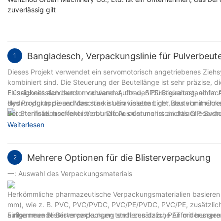
zuverlässig gilt
Bangladesch, Verpackungslinie für Pulverbeute
1
Dieses Projekt verwendet ein servomotorisch angetriebenes Zieh
kombiniert sind. Die Steuerung der Beutellänge ist sehr präzise, ​​d
Flüssigkeitsstandsensor verwendet, um den Flüssigkeitsstand im 
Es zeichnet sich durch modularen Aufbau, SPS-Steuerung, einf
Hydroxylgruppe und das starke ultraviolette Licht, das von mehre
des Produkts dieser Maschine ist ein kissenartiger Beutel mit rück
der Sterilisationseffekt ist gut; Die Ausrüstung ist an das CIP-Sy
Retortenfolie, trockener Verbundfolie oder mehrschichtiger coext
Rückstände in der Flüssigkeitsversorgungsleitung effektiv entfern
PE/AL/PET usw.) werden als Verpackungsmaterialien verwendet u
Weiterlesen
verpackten Waren immer in einer geschlossenen Umgebung abgefü
Versiegelung und Schneiden automatisch abschließen Datumsdru
besser entspricht.
Mehrere Optionen für die Blisterverpackung
2
一: Auswahl des Verpackungsmaterials
Herkömmliche pharmazeutische Verpackungsmaterialien basieren im
mm), wie z. B. PVC, PVC/PVDC, PVC/PE/PVDC, PVC/PE, zusätzlich 
aufkommende Blisterverpackung stellt zusätzliche Anforderungen
Einige neue Blisterverpackungen tendieren dazu, PET mit bessere