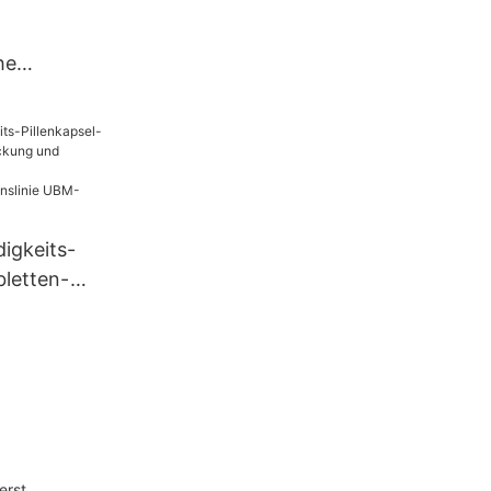
he
llungs-
hine für
igkeits-
bletten-
ung und
roduktionsl
C
erst