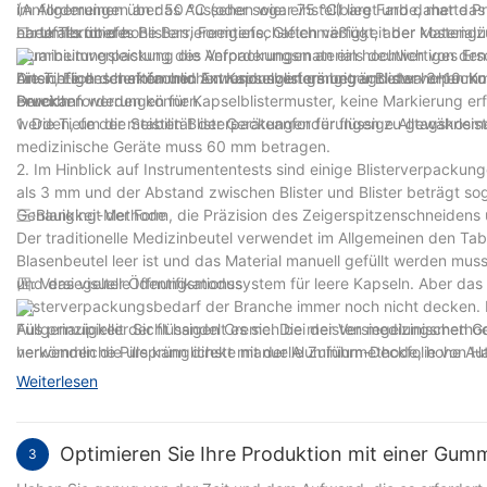
(Anforderungen an das Aussehen wie: einstellbare Farbe, matte Pr
im Allgemeinen über 50 °C (oder sogar 75 °C) liegt und daher d
harte Textur des Blisters, Formtiefe, Gleichmäßigkeit der Materi
ebenfalls über hohe Barriereeigenschaften verfügt, aber kostengü
二: Umformtiefe
Verarbeitungsleistung des Verpackungsmaterials deutlich von de
Aluminiumverpackung die Anforderungen an ein hochwertiges Ersch
Arten, Eigenschaften und Anwendungen gängiger Blisterverpackung
hinsichtlich der einfachen Extrusionsverformung und der hohen K
Die Tiefe des herkömmlichen Kapselblisters beträgt etwa 3–10 mm
erworben werden können.
Druckanforderungen für Kapselblistermuster, keine Markierung erf
Bereich
werden, um die Stabilität der Geräteanforderungen zu gewährleis
1. Die Tiefe der meisten Blisterpackungen für flüssige Alltagskosm
medizinische Geräte muss 60 mm betragen.
2. Im Hinblick auf Instrumententests sind einige Blisterverpackun
als 3 mm und der Abstand zwischen Blister und Blister beträgt so
Genauigkeit der Form, die Präzision des Zeigerspitzenschneidens 
三:Blanking-Methode
Der traditionelle Medizinbeutel verwendet im Allgemeinen den Tab
Blasenbeutel leer ist und das Material manuell gefüllt werden mus
und das visuelle Identifikationssystem für leere Kapseln. Aber 
四: Versiegelter Öffnungsmodus
Blisterverpackungsbedarf der Branche immer noch nicht decken. D
Füllgenauigkeit der flüssigen Creme. Die meisten medizinischen Ge
Aus prinzipieller Sicht handelt es sich bei der Versiegelungsmet
verwenden die ursprünglichste manuelle Zuführmethode, hohe Aut
herkömmliche Pille kann direkt mit der Aluminium-Deckfolie von 
Spinnenhände entsprechend der tatsächlichen Situation des Prod
die Blisterindustrie erfordert nicht nur eine Firma Siegel, aber a
Weiterlesen
was auch dazu führt, dass sich die Blisterverpackungsmaschine i
muss Teile enthalten, die sich leicht zerreißen und zerbrechen l
gestellt.
Optimieren Sie Ihre Produktion mit einer Gu
3