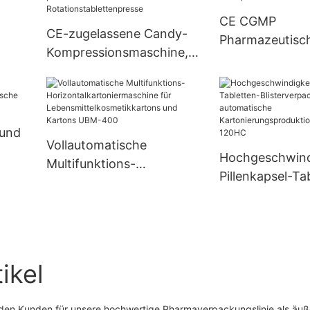
CE CGMP
CE-zugelassene Candy-
Pharmazeutisc
Kompressionsmaschine,
 zur
Tablettenherste
pharmazeutische
r
Pillenpressmasc
Rotationstablettenpresse
Pulver
 und
Vollautomatische
Hochgeschwind
Multifunktions-
seln
Pillenkapsel-Ta
Horizontalkartoniermaschi
ng
Blisterverpack
ne für
automatische
Lebensmittelkosmetikkart
Kartonierungsp
ons und Kartons UBM-
inie UBM-120H
400
ikel
 den Kunden für unsere hochwertige Pharmaverpackungslinie als äuß