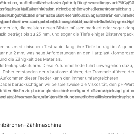
oduktion, Hautoberfläche usw.; Anforderungen an die Verarbeitungsl
as Formen und Schneiden schwieriger ist; Die Anwendung von PVC/PV
alzugfestigkeit). Daher müssen sich die chemische Zusammensetzung 
nstiger als Kaltaluminium ist, nimmt zu; Obwohl die herkömmliche
nen herkömmlicher pharmazeutischer Verpackungsmaterialien untersc
einungsbild und eine hohe Barriere erfüllen kann, schränken ihre 
smaterialien sind in Tabelle 1 aufgeführt, nach denen Verpackungs
osten ihre Anwendung in der Kosmetik- und anderen Industrie ein. H
, und die Tiefenanforderungen des entstehenden Blisters liegen wei
orderlich, die meisten neuen Blister müssen markiert oder sogar dopp
ten
etik beträgt bis zu 25 mm, und sogar die Tiefe einiger Blisterverpac
gen aus medizinischem Testpapier lang, ihre Tiefe beträgt im Allgem
gar nur 2 mm, was neue Anforderungen an den Hartplastikformprozess
und die Zähigkeit des Materials.
lettenkapselzuführer. Diese Zufuhrmethode führt unweigerlich dazu,
s. Daher entstanden der Vibrationszuführer, der Trommelzuführer, de
das Aufkommen dieser Feeder kann den immer umfangreicheren
abei berücksichtigen wir beispielsweise die Viskosität, den pH-Wert
räte und Produkte der elektronischen Zigarettenindustrie sind gefor
hode der Blisterverpackungsmaschine um eine Heißversiegelung, aber 
omatisierungsanforderungen für Kunden, wir installieren mechanisc
Hand geöffnet werden, die Versiegelungsmethode der Ausrüstung ist 
ukts
uch schön zerrissen; Einige Blisteröffnungsmodi werden sogar direkt un
n Richtung nicht standardmäßiger Anpassung entwickelt. Das Design
assen. An die Auswahl der Verpackungsmaterialien werden höhere Anf
mmibärchen-Zählmaschine