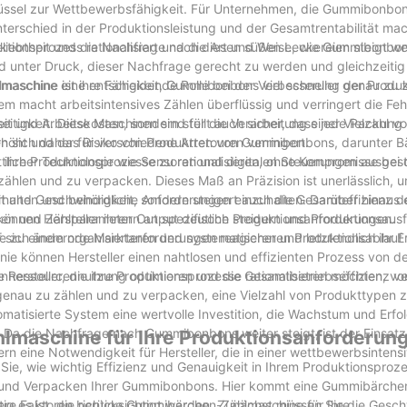
hlüssel zur Wettbewerbsfähigkeit. Für Unternehmen, die Gummibonbons
terschied in der Produktionsleistung und der Gesamtrentabilität mac
ionsprozess rationalisiert und die Art und Weise, wie Gummibonbon
iebtheit und die Nachfrage nach diesen süßen Leckereien steigt wei
 unter Druck, dieser Nachfrage gerecht zu werden und gleichzeitig
maschine eine entscheidende Rolle bei der Verbesserung der Produk
aschine ist ihre Fähigkeit, Gummibonbons viel schneller genau zu 
m macht arbeitsintensives Zählen überflüssig und verringert die Feh
eit und Arbeitskosten, sondern stellt auch sicher, dass jede Packung
eitigkeit. Diese Maschinen sind für die Verarbeitung einer Vielzahl v
öht und das Risiko von Produktretouren verringert.
n sich daher für verschiedene Arten von Gummibonbons, darunter B
 ihre Produktionsprozesse zu rationalisieren, ohne Kompromisse bei de
tlicher Technologie wie Sensoren und digitalen Steuerungen ausgesta
ählen und zu verpacken. Dieses Maß an Präzision ist unerlässlich, 
rhalten und behördliche Anforderungen einzuhalten. Darüber hinaus 
 und Geschwindigkeit, sondern steigert auch die Gesamteffizienz d
ßen und Zählparametern an spezifische Produktionsanforderungen.
nnen Hersteller ihren Output deutlich steigern und Produktionsausfa
auf sich ändernde Marktanforderungen reagieren und letztendlich ihr 
 zu einem organisierteren und systematischeren Produktionsablauf 
inie können Hersteller einen nahtlosen und effizienten Prozess von d
 Ressourcennutzung optimieren und die Gesamtbetriebseffizienz ve
rsteller, die ihre Produktionsprozesse rationalisieren möchten, vo
enau zu zählen und zu verpacken, eine Vielzahl von Produkttypen z
omatisierte System eine wertvolle Investition, die Wachstum und Erfo
a die Nachfrage nach Gummibonbons weiter steigt, ist der Einsatz
lmaschine für Ihre Produktionsanforderun
n eine Notwendigkeit für Hersteller, die in einer wettbewerbsintens
ie, wie wichtig Effizienz und Genauigkeit in Ihrem Produktionsprozes
en und Verpacken Ihrer Gummibonbons. Hier kommt eine Gummibärche
tig es ist, die richtige Gummibärchen-Zählmaschine für Ihre
e Faktoren berücksichtigt werden. Zunächst müssen Sie die Gesch