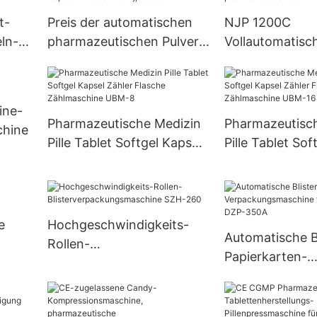
t-
Preis der automatischen
NJP 1200C
ln-
pharmazeutischen Pulver-
Vollautomatisc
0C
Pellet-Kapselfüllmaschine
Kapselfüllmasch
Njp 800C
pharmazeutisch
ine-
Pharmazeutische Medizin
Pharmazeutisc
chine
Pille Tablet Softgel Kapsel
Pille Tablet Sof
Zähler Flasche
Zähler Flasche
Zählmaschine UBM-8
Zählmaschine 
e
Hochgeschwindigkeits-
Automatische Bl
Rollen-
Papierkarten-
Blisterverpackungsmaschi
Verpackungsma
ne SZH-260
Zahnbürste DZ