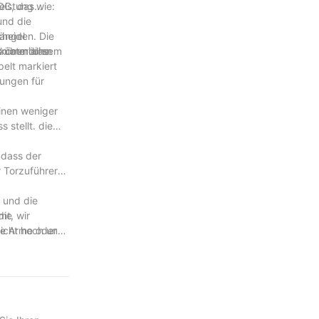
eistung wie:
DC, das
und die
heiden. Die
Mängel
materialien
erkömmliche
t über diesem
elt markiert
kungen für
einen weniger
 stellt. die
 dass der
r Torzuführer
 und die
mt, wir
die
he Arme oder
nicht hoch und
terbrochen,
 der Form
orderungen