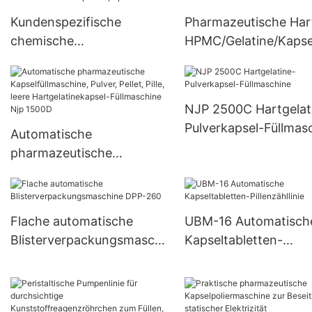
Kundenspezifische
Pharmazeutische Har
chemische
HPMC/Gelatine/Kapse
pharmazeutische
Füllmaschine NJP40
Pillenpresse,
Rotationstablettenpresse,
NJP 2500C Hartgelat
Zp-Serie
Pulverkapsel-Füllmas
Automatische
pharmazeutische
Kapselfüllmaschine, Pulver,
Pellet, Pille, leere
Hartgelatinekapsel-
Flache automatische
UBM-16 Automatisch
Füllmaschine Njp 1500D
Blisterverpackungsmaschi
Kapseltabletten-
ne DPP-260
Pillenzähllinie