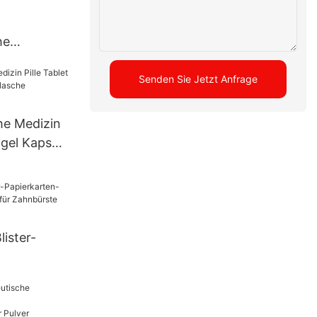
he
ine für
es Pulver
Senden Sie Jetzt Anfrage
he Medizin
tgel Kapsel
UBM-16
ister-
schine für
P-350A