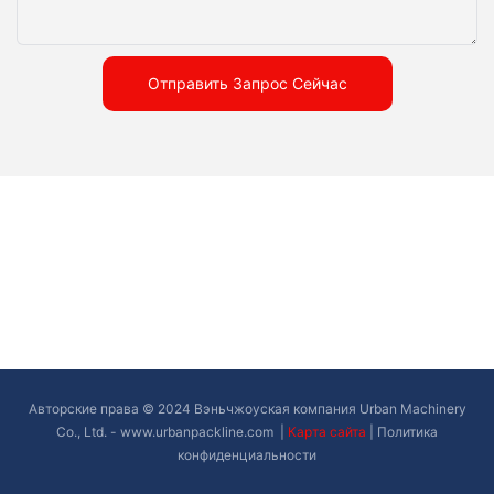
Отправить Запрос Сейчас
Авторские права © 2024 Вэньчжоуская компания Urban Machinery
Co., Ltd. -
www.urbanpackline.com
|
Карта сайта
|
Политика
конфиденциальности