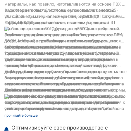
позволяет осуществлять автоматический цикл очистки и
выполнять такие процессы упаковки, как изготовление
материалы, как правило, изготавливаются на основе ПВХ в
эффективно удалять остатки в трубопроводе подачи
пакетов, наполнение, измерение, запечатывание и резку, а
виде твердого листа, его толщина составляет около 25-
В некоторых новых блистерных упаковках в качестве
жидкости; внешнее устройство коррекции пленки.
также печать даты.
30°C (0,25-0,3 мм), например, ПВХ, ПВХ/ПВДХ, ПВХ/ПЭ/
упаковочного материала обычно выбирают ПЭТ с лучшими
Конструкция гарантирует, что упакованные товары всегда
ПВДХ, ПВХ/ПЭ, в дополнение к высоким барьерные
характеристиками обработки, поскольку толщина ПЭТ
二: Глубина формования
заполняются в закрытой среде, что больше соответствует
требования, несколько других специальных требований.
обычно превышает 50°С (или даже 75°С), поэтому его
требованиям гигиены и безопасности пищевых продуктов.
Появляющаяся блистерная упаковка выдвигает
формование и резка затруднены; Растет применение ПВХ/
Глубина традиционного капсульного блистера составляет
дополнительные требования к внешнему виду и
ПВДХ, который также обладает высокими барьерными
около 3-10 мм, а требования к глубине формирующегося
производительности обработки упаковочных материалов
свойствами, но дешевле, чем холодный алюминий; Хотя
блистера выходят далеко за пределы этого диапазона.
1. Глубина большинства блистеров с жидкой ежедневной
(требования к внешнему виду, такие как: регулируемый
традиционная алюминиевая упаковка может отвечать
косметикой составляет до 25 мм, а глубина блистерной
цвет, матовость, поверхность кожи и т. д.; требования к
требованиям высококачественного внешнего вида и
упаковки некоторых медицинских устройств должна
2. Для целей тестирования инструментов некоторые
производительности обработки, такие как: твердая
высокой барьерности, ее недостатки, такие как легкая
составлять 60 мм.
блистерные упаковки из медицинской тестовой бумаги
текстура блистера, глубина формования, однородность
деформация при экструзии и высокая стоимость,
имеют длинную длину, ее глубина обычно составляет менее
三: Метод гашения
растяжения материала). , поэтому химический состав и
ограничивают ее применение в косметической и других
3 мм, а расстояние между блистером и блистером
В традиционной аптечке обычно используется устройство
технологические характеристики упаковочного материала
отраслях промышленности; Традиционные требования к
составляет всего 2 мм, что выдвигает новые требования к
подачи капсул-таблеток, при этом методе подачи
должны значительно отличаться от традиционных
печати на блистерах капсул, нет необходимости
процессу формования твердого пластика. точность формы,
неизбежно возникает ситуация с пустым пузырчатым
四: Режим герметичного открытия
фармацевтических упаковочных материалов. Виды,
маркировки, на большинстве новых блистеров необходимо
точность резки кончика указателя и прочность материала.
пакетом, необходимо вручную наполнять материал,
свойства и применение распространенных блистерных
маркировать или даже двойную маркировку, требования к
поэтому появились вибрационный питатель, барабанный
С принципиальной точки зрения, метод запечатывания
упаковочных материалов приведены в таблице 1, согласно
стабильности оборудования
питатель, воротный питатель и система визуальной
блистерной упаковочной машины представляет собой
которой можно приобрести упаковочные материалы.
идентификации пустых капсул. но появление этих
горячее запечатывание, но традиционную таблетку можно
прочитайте больше
устройств подачи все еще не может удовлетворить все
открыть вручную вручную, используя алюминиевую
более богатые потребности отрасли в блистерной упаковке.
покровную пленку, метод запечатывания оборудования
Оптимизируйте свое производство с