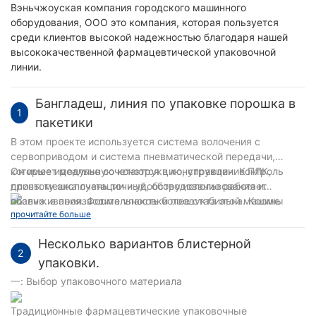
Вэньчжоуская компания городского машинного
оборудования, ООО это компания, которая пользуется
среди клиентов высокой надежностью благодаря нашей
высококачественной фармацевтической упаковочной
линии.
Бангладеш, линия по упаковке порошка в
1
пакетики
В этом проекте используется система волочения с
сервоприводом и система пневматической передачи,
которые идеально сочетаются в конструкции. Контроль
Он имеет модульную конструкцию, управление ПЛК,
длины мешка очень точный, оборудование работает
простоту эксплуатации и удобство использования и
плавно, а производительность более стабильна. Кроме
обслуживания. Форма упаковки продукта этой машины
прочитайте больше
того, датчик уровня жидкости используется для
представляет собой пакет подушечного типа с обратной
определения уровня жидкости в уравнительном
запечаткой, в котором можно использовать либо
Несколько вариантов блистерной
резервуаре, чтобы обеспечить точность измерений.
трехслойную соэкструдированную пленку, либо ретортную
2
Гидроксильная группа и сильный ультрафиолетовый свет,
пленку, сухую композитную пленку или многослойную
упаковки.
излучаемый несколькими группами кварцевых ламп,
соэкструдированную композитную пленку (ПЭ/ПА). /ПЭТ,
一: Выбор упаковочного материала
стерилизуют упаковочную пленку, и эффект стерилизации
ПЭ/ПА, ПЭ/ПЭТ, ПЭ/БОПП, ПЭ/АЛ/ПЭТ и т. д.) используются в
хороший; оборудование подключено к системе CIP, которая
качестве упаковочных материалов и могут автоматически
Традиционные фармацевтические упаковочные