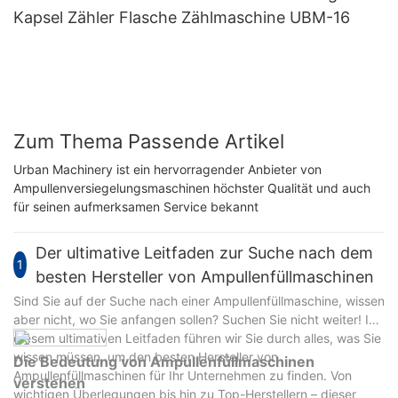
Kapsel Zähler Flasche Zählmaschine UBM-16
Zum Thema Passende Artikel
Urban Machinery ist ein hervorragender Anbieter von
Ampullenversiegelungsmaschinen höchster Qualität und auch
für seinen aufmerksamen Service bekannt
Der ultimative Leitfaden zur Suche nach dem
1
besten Hersteller von Ampullenfüllmaschinen
Sind Sie auf der Suche nach einer Ampullenfüllmaschine, wissen
aber nicht, wo Sie anfangen sollen? Suchen Sie nicht weiter! In
diesem ultimativen Leitfaden führen wir Sie durch alles, was Sie
wissen müssen, um den besten Hersteller von
Die Bedeutung von Ampullenfüllmaschinen
Ampullenfüllmaschinen für Ihr Unternehmen zu finden. Von
verstehen
wichtigen Überlegungen bis hin zu Top-Herstellern – dieser