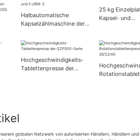
Hartgelatineka
25 kg Einzelpla
Füllmaschine N
Halbautomatische
Kapsel- und
Kapselzählmaschine der
Tablettenzählm
Größen 3, 4 und 5 UBM-2
Pillenzähler
Hochgeschwindigkeits-
Hochgeschwind
Tablettenpresse der
ine
Rotationstable
GZP500-Serie
GZPK370I-26/3
 UBM-
ikel
unserem globalen Netzwerk von autorisierten Händlern, Händlern un