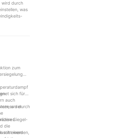
 wird durch
instellen, was
indigkeits-
iler Betrieb,
uktion zum
Versiegelung
emperaturdampf
ten
net sich für
ern auch
Prozess der
ystem, um durch
ne
onderes
räzise Siegel-
d die
tauscht werden,
h mit einem