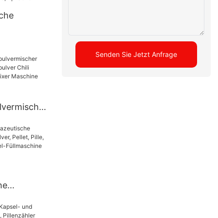
che
he
Senden Sie Jetzt Anfrage
ttenpresse,
lvermischer
lver Chili
 Mixer
e
he
ine, Pulver,
re