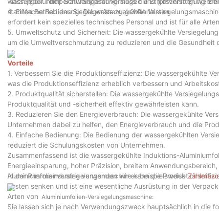
‌ nach jeder Temperaturanpassung muss die Stromversorgung erne
wassergekühlten Schweißgerät versiegelt und geschnitten werden
stabilen Betrieb des Siegelgeräts zu gewährleisten
4. Einfache Bedienung: Die wassergekühlte Versiegelungsmaschine 
erfordert kein spezielles technisches Personal und ist für alle Arte
5. Umweltschutz und Sicherheit: Die wassergekühlte Versiegelung
um die Umweltverschmutzung zu reduzieren und die Gesundheit d
Vorteile
1. Verbessern Sie die Produktionseffizienz: Die wassergekühlte V
was die Produktionseffizienz erheblich verbessern und Arbeitskos
2. Produktqualität sicherstellen: Die wassergekühlte Versiegelun
Produktqualität und -sicherheit effektiv gewährleisten kann.
3. Reduzieren Sie den Energieverbrauch: Die wassergekühlte Ver
Unternehmen dabei zu helfen, den Energieverbrauch und die Prod
4. Einfache Bedienung: Die Bedienung der wassergekühlten Versieg
reduziert die Schulungskosten von Unternehmen.
Zusammenfassend ist die wassergekühlte Induktions-Aluminiumfoli
Energieeinsparung, hoher Präzision, breitem Anwendungsbereich, 
Aluminiumfolienversiegelungsmaschine kann die Produktionseffizie
In der Pharmaindustrie verwenden wir es beispielsweise
Zählmasch
Kosten senken und ist eine wesentliche Ausrüstung in der Verpack
Arten von
Aluminiumfolien-Versiegelungsmaschine:
Sie lassen sich je nach Verwendungszweck hauptsächlich in die fo