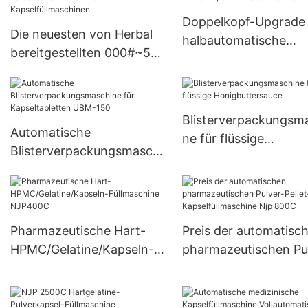
Doppelkopf-Upgrade
Die neuesten von Herbal
halbautomatische
bereitgestellten 000#~5#
Pulverkapselfüllmasc
halbautomatischen kleinen
JTJ-A PRO
Kapselfüllmaschinen
Blisterverpackungsm
Automatische
ne für flüssige
Blisterverpackungsmaschi
Honigbuttersauce
ne für Kapseltabletten
UBM-150
Pharmazeutische Hart-
Preis der automatisc
HPMC/Gelatine/Kapseln-
pharmazeutischen Pu
Füllmaschine NJP400C
Pellet-Kapselfüllmasc
Njp 800C