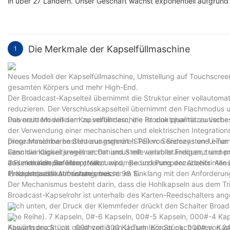
in über 27 Ländern. Unser Geschäft wächst exponentiell aufgru
Die Merkmale der Kapselfüllmaschine
1
Neues Modell der Kapselfüllmaschine, Umstellung auf Touchscre
gesamten Körpers und mehr High-End.
Der Broadcast-Kapselteil übernimmt die Struktur einer vollautoma
reduzieren. Der Verschlusskapselteil übernimmt den Flachmodus 
Pulverzittern wirksam zu verhindern, die Produktqualität zu verbe
Das neue Modell der Kapselfüllmaschine ist eine pharmazeutische 
der Verwendung einer mechanischen und elektrischen Integration
programmierbaren Steuerungsgerät (SPS) von Siemens und einer 
Diese Maschine besteht aus mehreren Teilen: Sendezysten-U-Tu
kann die Kapsel jeweils an Ort und Stelle vervollständigen, trennen
Geschwindigkeitsregelmechanismus mit variabler Frequenz und p
das manuelle Befüllen ersetzt wird, Reduzierung der Arbeitsintens
anderen Komponenten, Vakuumpumpe und Pumpenzubehör Alle inl
2.Funktionen der Hauptteile
einer erneuten Aufrüstung, besser im Einklang mit den Anforder
Produktqualifikationsrate erreicht 98 %.
1) Kapselaussaatmechanismus
Der Mechanismus besteht darin, dass die Hohlkapseln aus dem Tric
Broadcast-Kapselrohr ist unterhalb des Karten-Reedschalters ang
nach unten, der Druck der Klemmfeder drückt den Schalter Broadc
eine Reihe). 7 Kapseln, 0#-6 Kapseln, 00#-5 Kapseln, 000#-4 Ka
Kapseln pro Stück, 00# von 300 Kapseln pro Stück, 000# von 240 
Abwärtsdruck und gleichzeitig ein U-Tum (Körper nach unten, Kap