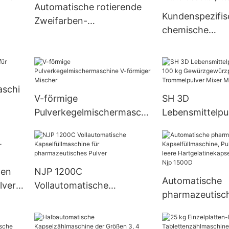
Automatische rotierende
Kundenspezifis
Zweifarben-
chemische
Tablettenpresse.
hine
pharmazeutisc
Pillenpresse
Pillenpresse,
Rotationstable
Zp-Serie
aschi
V-förmige
SH 3D
Pulverkegelmischermaschi
Lebensmittelpu
ne V-förmiger Mischer
100 kg
Gewürzgewürzpu
Trommelpulver
Mixer Maschin
hen
NJP 1200C
Automatische
lver-
Vollautomatische
pharmazeutisc
hine
Kapselfüllmaschine für
Kapselfüllmasch
pharmazeutisches Pulver
Pellet, Pille, lee