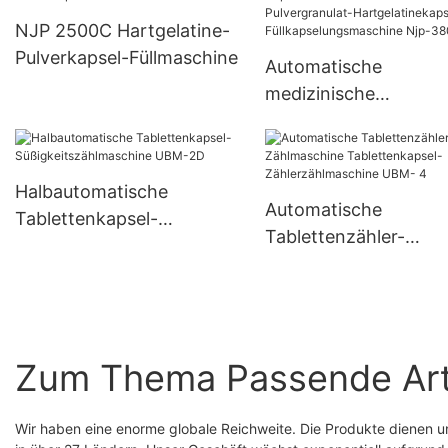
NJP 2500C Hartgelatine-
Pulverkapsel-Füllmaschine
Automatische
medizinische
Kapselfüllmaschine
Vollautomatische
Pulvergranulat-
Halbautomatische
Hartgelatinekapsel-
Automatische
Tablettenkapsel-
Füllkapselungsmasch
Tablettenzähler-
Süßigkeitszählmaschine
Njp-3800D
Zählmaschine
UBM-2D
Tablettenkapsel-
Zählerzählmaschine
4
Zum Thema Passende Art
Wir haben eine enorme globale Reichweite. Die Produkte dienen 