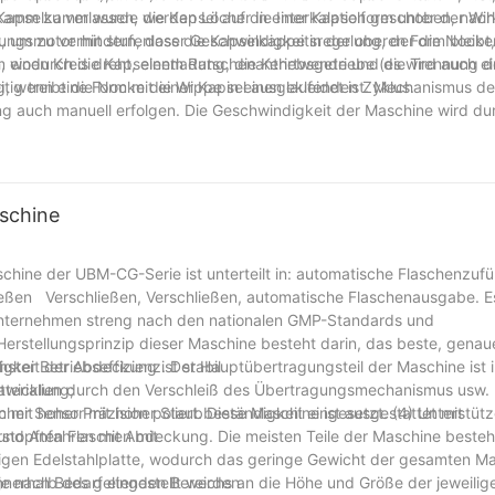
apselkamm wurde die Kapsel auf die Interkalation geschoben, nach 
amm zu verlassen, werden Löcher in einer Kapselform unter der Wi
t, um zu verhindern, dass die Kapselkappe in der oberen Form bleibt,
ngsmotor mit stufenloser Geschwindigkeitsregelung, der die Nock
, wodurch die Kapselentladung, die Kehrtwende und die Trennung d
einen Kreis dreht, einem Ratschenantriebsgetriebe (es wird auch e
itig treibt die Nocke die Wippe in einen laufenden Zyklus.
wenn eine Form mit einer Kapsel ausgekleidet ist. Mechanismus de
g auch manuell erfolgen. Die Geschwindigkeit der Maschine wird du
 ist mit der Anzeigegeschwindigkeit ausgestattet (siehe Bild (9).).
schine
hine der UBM-CG-Serie ist unterteilt in: automatische Flaschenzufü
ießen Verschließen, Verschließen, automatische Flaschenausgabe. Es
Unternehmen streng nach den nationalen GMP-Standards und
erstellungsprinzip dieser Maschine besteht darin, das beste, genau
hster Betriebseffizienz. Der Hauptübertragungsteil der Maschine ist 
keit der Abdeckung ist stabil
erialien durch den Verschleiß des Übertragungsmechanismus usw. u
ntwicklung;
mit hoher Präzision poliert. Diese Maschine ist ausgestattet mit
ischer Sensor mit hoher Staubbeständigkeit eingesetzt. (4) Unterstüt
nd Anfahren mit Abdeckung. Die meisten Teile der Maschine besteh
stopften Flaschen mit
igen Edelstahlplatte, wodurch das geringe Gewicht der gesamten Ma
erhalb des geltenden Bereichs an die Höhe und Größe der jeweilig
e nach Bedarf eingestellt werden