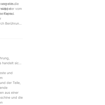
vorne in die
rkung des
 sinkt der vom
enwippe
er Kapsel
ine Form
r
rch Berührung
hrung,
 handelt sich
este und
im
nd der Teile,
zende
en aus einer
schine und die
en