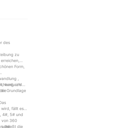
r des
Reibung zu
erreichen,
schönen Form,
wandlung ,
ert, wodurch
ichtung und
 der Grundlage
 die
 Das
ird, fällt es
, 4#, 5# und
# von 360
schließt die
nn der