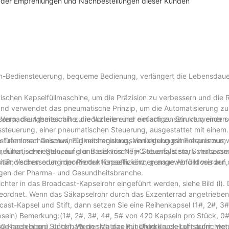
nd der Empfehlungen und Nachbestellungen dieser Kunden
en-Bediensteuerung, bequeme Bedienung, verlängert die Lebensdaue
tischen Kapselfüllmaschine, um die Präzision zu verbessern und die 
und verwendet das pneumatische Prinzip, um die Automatisierung zu 
ssern, die Arbeitskraft zu reduzieren und einfach zu sein verwenden.
Verpackungsmaschine, die Vorteile einer neuartigen Struktur, einer 
ssteuerung, einer pneumatischen Steuerung, ausgestattet mit einem
stufenlosen Geschwindigkeitsregelungseinrichtung mit Frequenzum
rn-Trennmechanismus, Füllmechanismus, Verriegelungsmechanismus,
, füllen, verriegeln, auf der Basis von NTj-C ebenfalls stark verbess
neumatischer Steuerung und elektrischem Steuersystem, Schutzvorr
ität, Verbesserung der Produktionseffizienz, genaue Abfülldosis auf
ändischen oder importierten Kapseln können angewendet werden,
ungen der Pharma- und Gesundheitsbranche.
hter in das Broadcast-Kapselrohr eingeführt werden, siehe Bild (l).
eordnet. Wenn das Säkapselrohr durch das Exzenterrad angetrieben w
ast-Kapsel und Stift, dann setzen Sie eine Reihenkapsel (1#, 2#, 3#
pseln) Bemerkung:(1#, 2#, 3#, 4#, 5# von 420 Kapseln pro Stück, 0
Kapseln pro Stück). Wenn sich das Rundfunkkapselrohr aufrichtet, 
pe nach oben), unterhalb der Matrize mit Unterdruck-Luftstrom, we