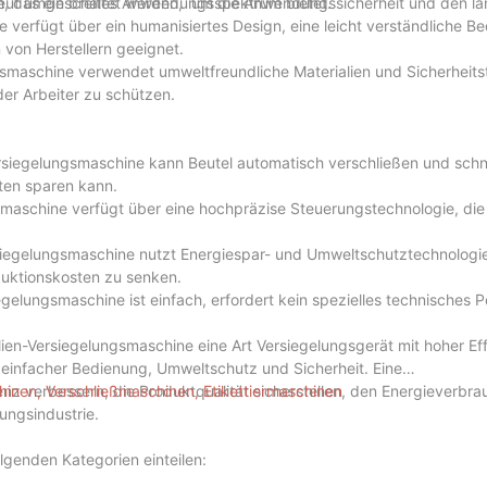
ut umgeschaltet werden, ‌ um die Anwendungssicherheit und den lan
, das ein breites Anwendungsspektrum bietet.
verfügt über ein humanisiertes Design, eine leicht verständliche B
n von Herstellern geeignet.
smaschine verwendet umweltfreundliche Materialien und Sicherheits
er Arbeiter zu schützen.
ersiegelungsmaschine kann Beutel automatisch verschließen und schn
ten sparen kann.
gsmaschine verfügt über eine hochpräzise Steuerungstechnologie, die
siegelungsmaschine nutzt Energiespar- und Umweltschutztechnologi
uktionskosten zu senken.
elungsmaschine ist einfach, erfordert kein spezielles technisches 
en-Versiegelungsmaschine eine Art Versiegelungsgerät mit hoher Ef
einfacher Bedienung, Umweltschutz und Sicherheit. Eine
nz verbessern, die Produktqualität sicherstellen, den Energieverbra
inen, Verschließmaschinen, Etikettiermaschinen
ungsindustrie.
lgenden Kategorien einteilen: