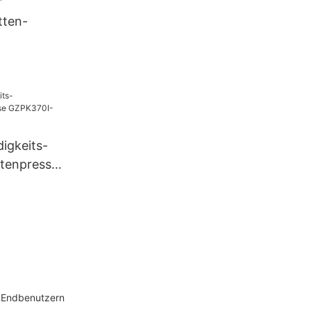
psel-
tten-
jp 1500D
aschine,
igkeits-
ttenpresse
2/40
d Endbenutzern