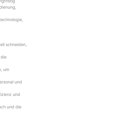
gfristig
edienung,
technologie,
ell schneiden,
 die
e, um
Personal und
fizienz und
uch und die