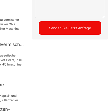
he
ttenpresse,
Senden Sie Jetzt Anfrage
lvermischer
lver Chili
 Mixer
e
he
ine, Pulver,
re
psel-
tten-
jp 1500D