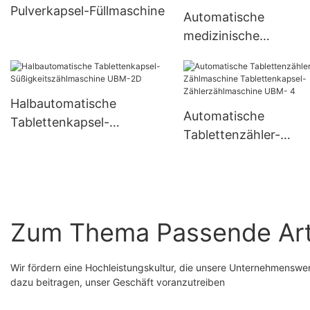
Pulverkapsel-Füllmaschine
Automatische
medizinische
Kapselfüllmaschine
Vollautomatische
Pulvergranulat-
Halbautomatische
Hartgelatinekapsel-
Automatische
Tablettenkapsel-
Füllkapselungsmasch
Tablettenzähler-
Süßigkeitszählmaschine
Njp-3800D
Zählmaschine
UBM-2D
Tablettenkapsel-
Zählerzählmaschine
4
Zum Thema Passende Art
Wir fördern eine Hochleistungskultur, die unsere Unternehmenswert
dazu beitragen, unser Geschäft voranzutreiben