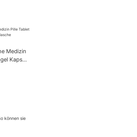
aschine,
he Medizin
tgel Kapsel
UBM-16
So können sie