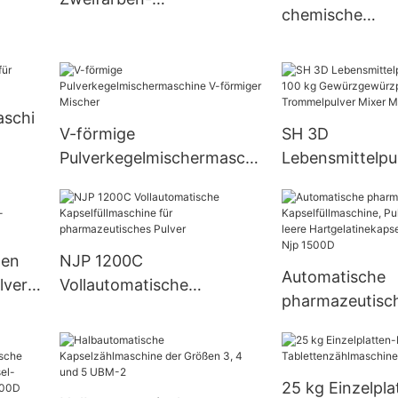
chemische
Tablettenpresse.
hine
pharmazeutisc
Pillenpresse
Pillenpresse,
Rotationstable
Zp-Serie
aschi
V-förmige
SH 3D
Pulverkegelmischermaschi
Lebensmittelpu
ne V-förmiger Mischer
100 kg
Gewürzgewürzpu
Trommelpulver
Mixer Maschin
hen
NJP 1200C
Automatische
lver-
Vollautomatische
pharmazeutisc
hine
Kapselfüllmaschine für
Kapselfüllmasch
pharmazeutisches Pulver
Pellet, Pille, lee
Hartgelatineka
25 kg Einzelpla
Füllmaschine N