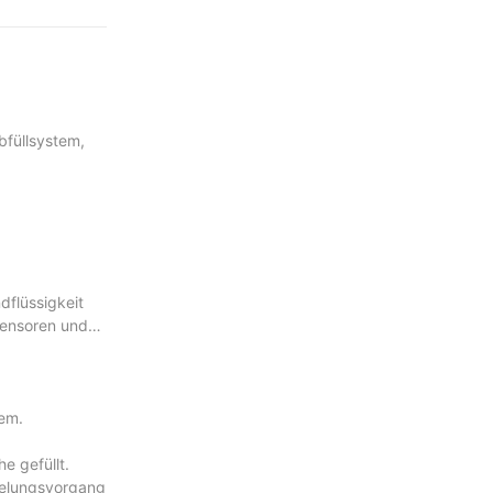
bfüllsystem,
dflüssigkeit
Sensoren und
tem.
e gefüllt.
egelungsvorgang