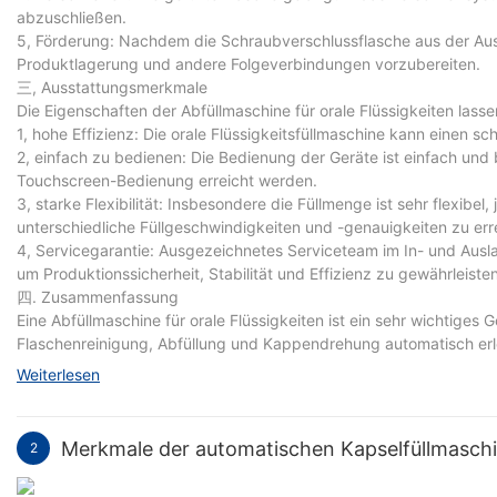
abzuschließen.
5, Förderung: Nachdem die Schraubverschlussflasche aus der Ausr
Produktlagerung und andere Folgeverbindungen vorzubereiten.
三, Ausstattungsmerkmale
Die Eigenschaften der Abfüllmaschine für orale Flüssigkeiten lass
1, hohe Effizienz: Die orale Flüssigkeitsfüllmaschine kann einen sc
2, einfach zu bedienen: Die Bedienung der Geräte ist einfach u
Touchscreen-Bedienung erreicht werden.
3, starke Flexibilität: Insbesondere die Füllmenge ist sehr flexibe
unterschiedliche Füllgeschwindigkeiten und -genauigkeiten zu err
4, Servicegarantie: Ausgezeichnetes Serviceteam im In- und Ausl
um Produktionssicherheit, Stabilität und Effizienz zu gewährleisten
四. Zusammenfassung
Eine Abfüllmaschine für orale Flüssigkeiten ist ein sehr wichtig
Flaschenreinigung, Abfüllung und Kappendrehung automatisch erle
Flexibilität aus, was nicht nur die Produktionseffizienz verbessert
Weiterlesen
exzellente Serviceteam im In- und Ausland eine umfassende Serv
Geräte weiter verbessert. Es wird davon ausgegangen, dass die A
Merkmale der automatischen Kapselfüllmasc
2