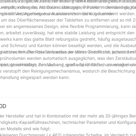
dnüssen, Zucker, Würzen, Herstellung von Klebreisbällchen, Perlenpu
ucker überzogenen Tabletten in der Pfanne rollen und gleiten. Das m
niumhydroxidkugeln, Aluminiumoxidkugeln, Porzellanmolekularsieb, Ka
 verteilt, indem das mit Zucker überzogene Pulver in die Hand gego
ungsinstitute, Apotheken und andere chemische Industrien.
h die Verlängerung des Auslassrohrs in die Kugel erwärmt werden. 
n, um das Oberflächenwasser der Tabletten zu entfernen und so mit 
r ein angemessenes Design, eine flexible Programmierung, kann si
 arbeitet zuverlässig, hat eine stabile Leistung und entspricht de
werks kann das glatte Blatt reibungslos gedreht, häufig ausgetausc
en, und Schmutz und Kanten können beseitigt werden, und die Ausbeu
dert das Anhaften des Verbandes an seiner Oberfläche, schont den
g abbrechen. Der Rotationsradius der Walze ändert sich jederzeit mi
rühvolumen werden automatisch ausgeglichen, was den Zerstäubu
hpistole verhindert, den Verband spart und ist einfach zu reinigen un
chten, gleichmäßige Zerstäubung, große Sprühfläche, universell einst
ole verstopft den Reinigungsmechanismus, wodurch die Beschichtung k
behandlung eingespart werden kann.
00D
er Hersteller und hat in Kombination mit der mehr als 20-jährigen Be
digkeits-Kapselfüllmaschinen, technischer Parameter und Konfigura
n Modells sind wie folgt:
m kleineren Durchmesser (￠462) rotierender Scheibe, im Vergleich zu