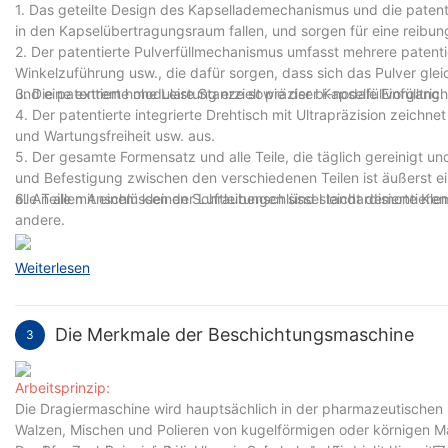
1. Das geteilte Design des Kapsellademechanismus und die patenti
in den Kapselübertragungsraum fallen, und sorgen für eine reibun
2. Der patentierte Pulverfüllmechanismus umfasst mehrere patenti
Winkelzuführung usw., die dafür sorgen, dass sich das Pulver gleic
und eine extrem hohe Leistung erzielt präziser Kapselfüllvorgang.
3. Die patentierte modulare Stanze sowie der bi-nodale Einfülltric
4. Der patentierte integrierte Drehtisch mit Ultrapräzision zeichn
und Wartungsfreiheit usw. aus.
5. Der gesamte Formensatz und alle Teile, die täglich gereinigt u
und Befestigung zwischen den verschiedenen Teilen ist äußerst ei
alle Teile mit einem kleinen Schraubenschlüssel leicht demontieren
6. An allen Anschlüssen der Luftleitungen sind standardisierte Kl
andere.
Weiterlesen
Die Merkmale der Beschichtungsmaschine
3
Arbeitsprinzip:
Die Dragiermaschine wird hauptsächlich in der pharmazeutischen I
Walzen, Mischen und Polieren von kugelförmigen oder körnigen Mat