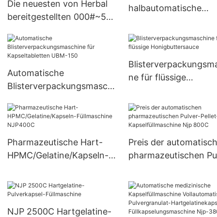
Die neuesten von Herbal
halbautomatische
bereitgestellten 000#~5#
Pulverkapselfüllmasc
halbautomatischen kleinen
JTJ-A PRO
Kapselfüllmaschinen
Blisterverpackungsm
Automatische
ne für flüssige
Blisterverpackungsmaschi
Honigbuttersauce
ne für Kapseltabletten
UBM-150
Pharmazeutische Hart-
Preis der automatisc
HPMC/Gelatine/Kapseln-
pharmazeutischen Pu
Füllmaschine NJP400C
Pellet-Kapselfüllmasc
Njp 800C
NJP 2500C Hartgelatine-