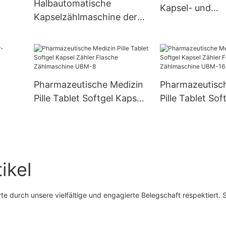
Halbautomatische
Kapsel- und
Kapselzählmaschine der
Tablettenzählm
Größen 3, 4 und 5 UBM-2
Pillenzähler
Pharmazeutische Medizin
Pharmazeutisc
ine
Pille Tablet Softgel Kapsel
Pille Tablet Sof
Zähler Flasche
Zähler Flasche
Zählmaschine UBM-8
Zählmaschine 
 UBM-
ikel
e durch unsere vielfältige und engagierte Belegschaft respektiert. 