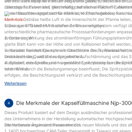
werden. Zum Beispiel: Polieren von Schokolade, Einwickeln von Er
Der Pfannenkörper wird im Uhrzeigersinn gedreht, damit die mit Z
rollendes Trockenmittel, Herstellung chemischer Füllstoffe, Alumi
überzogene Pulver wird gleichmäßig auf allen einfachen Tabletten
Diese Maschine eignet sich für Kliniken, Hochschullabore, Forsch
an der Maschine angebrachte elektrische Thermogebläse kann durc
kann das Gebläse heiße Luft in die Innenschicht der Pfanne leite
Merkmale:
überzogene Tabletten mit steifen Zellen zu erhalten.
1. Das aus SPS und HMI bestehende Steuerungssystem verfügt übe
unterschiedliche pharmazeutische Prozessanforderungen anpassen,
Anforderungen.
2. Unter der Wirkung des stromlinienförmigen Führungsplattenrühr
glatte Blatt kann von der Höhe und von Kollisionen befreit werd
verbessert werden. Die schmale Oberfläche der Trennwand verhin
3. Variable Peristaltikpumpe mit konstantem Druck, Rücklaufleitun
verbessert die Qualität des Arzneimittels.
Druckänderung, und die ausgegebene Aufschlämmung und das Sp
stabilisiert, das Sprühsystem vereinfacht, ein Verstopfen der Sprü
4. Speziell entwickelte und hergestellte Spritzpistole zum Beschi
toten Winkel.
wird nicht durch die Beladungsmenge beeinflusst; Die Spritzpist
erfolgen, die Beschichtungszeit verkürzt und die Beschichtungs
Weiterlesen
Die Merkmale der Kapselfüllmaschine Njp-30
4
Dieses Produkt basiert auf dem Design ausländischer professionell
des Unternehmens in der Herstellung automatischer Hochgeschwin
internationale Äquivalentniveau erreicht.
Die Verbesserungen und Parameter des neuen Modells und des alte
1. 140D hochwertiger CAM-Teiler (hergestellt in Taiwan) mit eine