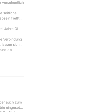
n versehentlich
 seitliche
pseln fließt
ei Jahre Öl-
die Verbindung
 lassen sich
sind als
aber auch zum
rie eingesetzt