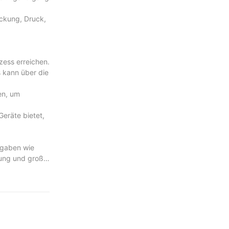
ackung, Druck,
ozess erreichen.
 kann über die
hen, um
eräte bietet,
ufgaben wie
nung und große
et das
uchswert der
d.