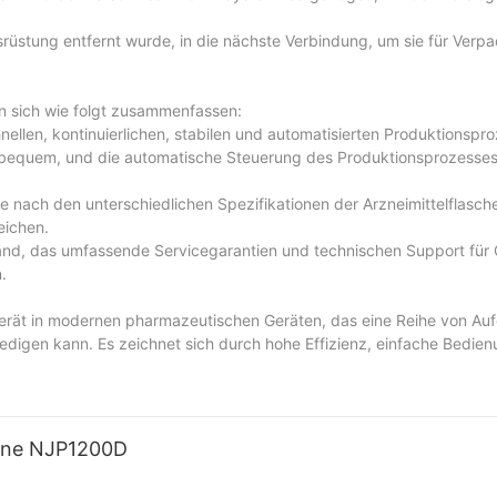
üstung entfernt wurde, in die nächste Verbindung, um sie für Verp
en sich wie folgt zusammenfassen:
hnellen, kontinuierlichen, stabilen und automatisierten Produktionspr
nd bequem, und die automatische Steuerung des Produktionsprozesses
l, je nach den unterschiedlichen Spezifikationen der Arzneimittelflasc
eichen.
and, das umfassende Servicegarantien und technischen Support für G
.
es Gerät in modernen pharmazeutischen Geräten, das eine Reihe von A
digen kann. Es zeichnet sich durch hohe Effizienz, einfache Bedie
, sondern auch die Produktionskosten effektiv senkt. Gleichzeitig biet
icegarantie und technischen Support für die Geräte, was den Gebra
nwendung oraler Flüssigkeitsfüllmaschinen immer umfangreicher wir
hine NJP1200D