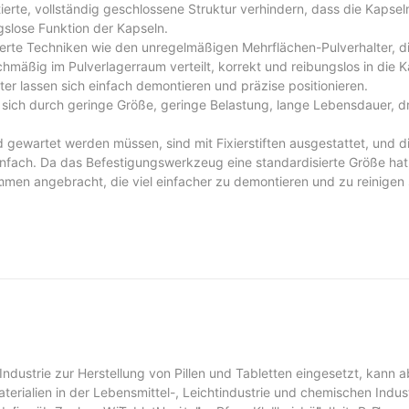
erte, vollständig geschlossene Struktur verhindern, dass die Kapsel
gslose Funktion der Kapseln.
erte Techniken wie den unregelmäßigen Mehrflächen-Pulverhalter, die
hmäßig im Pulverlagerraum verteilt, korrekt und reibungslos in die Ka
hter lassen sich einfach demontieren und präzise positionieren.
et sich durch geringe Größe, geringe Belastung, lange Lebensdauer, dr
nd gewartet werden müssen, sind mit Fixierstiften ausgestattet, und 
nfach. Da das Befestigungswerkzeug eine standardisierte Größe hat,
.
emmen angebracht, die viel einfacher zu demontieren und zu reinigen 
ndustrie zur Herstellung von Pillen und Tabletten eingesetzt, kann 
erialien in der Lebensmittel-, Leichtindustrie und chemischen Indust