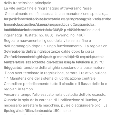
della trasmissione principale
La vite senza fine e l'ingranaggio attraversano l'asse
Generalmente non è necessaria una manutenzione speciale,
tuttavia è necessario assicurarsi che l'aria intorno sia liscia e che
La posizione dell'olio nella scatola degli ingranaggi a vite senza
la ventola di raffreddamento sia in funzione quando la
fine necessita di un'ispezione periodica Cambiare la
macchina è in funzione.
lubrificazione dopo aver funzionato per 2000 ore.
La lubrificazione è del tipo L-CKE/P a vite senza fine e ad
ingranaggi (Estate: no. 680; inverno: no. 460)
Regolare nuovamente il gioco della vite senza fine e
dell'ingranaggio dopo un lungo funzionamento La regolazione
dovrebbe avvenire in circostanze calde dopo la corsa
1.3 Tensione della cinghia
Prefunzionamento per 4 ore prima e dopo la regolazione, la
Controllare se la cinghia può spostarsi di 1~2 cm nel punto
temperatura ascendente dovrebbe essere inferiore a 35 ℃.
centrale del lato rotante Se è possibile, la tensione è
adeguata.
Regolare la tensione della cinghia spostando la base motore
Dopo aver terminato la regolazione, serrare il relativo bullone.
1.4 Manutenzione del sistema di lubrificazione centrale
Controllare periodicamente tutto il circuito e il flusso dell'olio e
regolarli in tempo.
Versare a tempo l'olio esausto nella custodia dell'olio esausto.
Quando la spia della carenza di lubrificazione si illumina, è
necessario arrestare la macchina, pulire o aggiungere olio La
tipologia dell'olio: shell omala 150.
I punti di lubrificazione automatica sono: