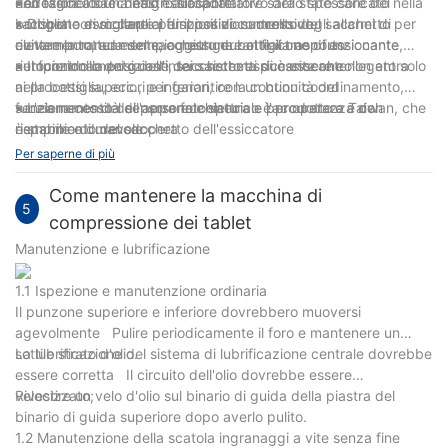
dell'essiccatore a nastro trasportatore sarà stato caricato nella
▪Adozione di un design autoadattativo dello spessore del
non taglia il sacchetto essiccante
bottiglia convogliare al dispositivo successivo,
sacchetto essiccante per il posizionamento del sacchetto per
▪ Dispone di molteplici funzioni di controllo degli allarmi di
contemporaneamente, aggiungere al flacone di essiccante
evitare la rottura del sacchetto durante il trasporto
rilevamento, ad esempio nessuna bottiglia non funzionante,
riempiendo la posizione dei sacchetti di essiccante.
autocontrollo dei guasti, sacchetto essiccante che non entra
▪ Il funzionamento dell'intero sistema può essere collegato solo
nella bottiglia, ecc., per garantire la continuità del
ai processi superiori e inferiori, con un buon coordinamento,
funzionamento dell'apparecchiatura e l'accuratezza del
senza necessità di personale speciale per operare e con
▪ L'elemento del sensore fotoelettrico è prodotto a Taiwan, che
riempimento del sacchetto dell'essiccatore
risparmio di manodopera
è stabile e durevole.
Per saperne di più
Come mantenere la macchina di
5
compressione dei tablet
Manutenzione e lubrificazione
1.1 Ispezione e manutenzione ordinaria
Il punzone superiore e inferiore dovrebbero muoversi
agevolmente Pulire periodicamente il foro e mantenere un
sottile strato d'olio.
La lubrificazione del sistema di lubrificazione centrale dovrebbe
essere corretta Il circuito dell'olio dovrebbe essere
velocizzato;
Rivestire un velo d'olio sul binario di guida della piastra del
binario di guida superiore dopo averlo pulito.
1.2 Manutenzione della scatola ingranaggi a vite senza fine