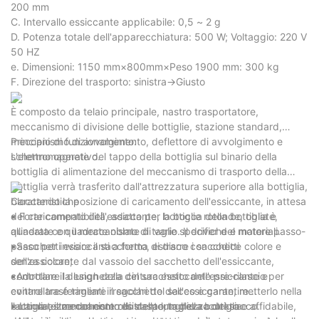
200 mm
C. Intervallo essiccante applicabile: 0,5 ~ 2 g
D. Potenza totale dell'apparecchiatura: 500 W; Voltaggio: 220 V
50 HZ
e. Dimensioni: 1150 mm×800mm×Peso 1900 mm: 300 kg
F. Direzione del trasporto: sinistra→Giusto
È composto da telaio principale, nastro trasportatore,
meccanismo di divisione delle bottiglie, stazione standard,
meccanismo di avvolgimento, deflettore di avvolgimento e
Principio di funzionamento:
schermo operativo.
L'elettromagnete del tappo della bottiglia sul binario della
bottiglia di alimentazione del meccanismo di trasporto della
bottiglia verrà trasferito dall'attrezzatura superiore alla bottiglia,
bloccando la posizione di caricamento dell'essiccante, in attesa
Caratteristiche
del caricamento dell'essiccante, la bocca della bottiglia è
▪ Forte compatibilità, adatto per bottiglie rotonde, oblate,
allineata con il meccanismo di taglio. Il driver del motore passo-
quadrate e quadrate oblate di varie specifiche e materiali.
passo per inviare il sacchetto, estrarre i sacchetti
▪Sacchetti essiccanti a forma di disco con codice colore e
dell'essiccante dal vassoio del sacchetto dell'essiccante,
senza colore;
controllare la lunghezza del sacchetto dell'essiccante e
▪Adottare il design della cintura essiccante pre-rilascio per
controllare e tagliare il sacchetto dell'essiccante, metterlo nella
evitare trasferimenti irregolari del sacco e garantire
bottiglia, il meccanismo di trasporto della bottiglia
l'accuratezza del controllo della lunghezza del sacco.
▪ Lama estremamente resistente, taglio accurato e affidabile,