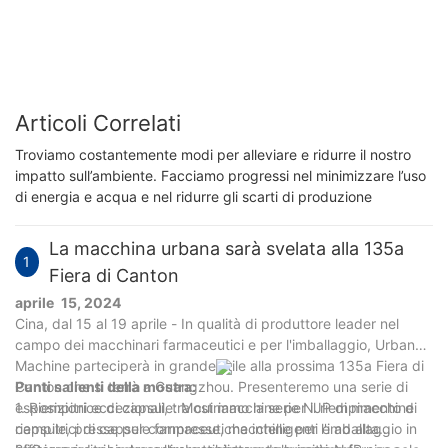
Articoli Correlati
Troviamo costantemente modi per alleviare e ridurre il nostro
impatto sull’ambiente. Facciamo progressi nel minimizzare l’uso
di energia e acqua e nel ridurre gli scarti di produzione
La macchina urbana sarà svelata alla 135a
1
Fiera di Canton
aprile 15, 2024
Cina, dal 15 al 19 aprile - In qualità di produttore leader nel
campo dei macchinari farmaceutici e per l'imballaggio, Urban
Machine parteciperà in grande stile alla prossima 135a Fiera di
Canton che si terrà a Guangzhou. Presenteremo una serie di
Punti salienti della mostra:
esposizioni eccezionali, tra cui macchine per il riempimento di
1. Riempitrice di capsule: Mostriamo la serie NJP di macchine
capsule, presse per compresse, macchine per l'imballaggio in
riempitrici di capsule farmaceutiche intelligenti e ad alta