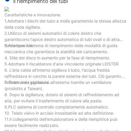
il riempimento dei tubi
Caratteristiche e innovazione:
1.Adottare i dischi del tubo a molla garantendo la stessa altezza
della coda sigillata.
2.Utilizzo di sistemi automatici di colore destro che
garantiscono l'apice destro automatico di tubi ovali o di altra
forma speciale.
3.Adottare il sistema di riempimento della modalità di guida
meccanica che garantisce la stabilità del caricamento.
4. Stile del disco in aumento per la fase di riempimento.
5.Adottare il riscaldatore d'aria vincolante originale LEISTER.
6. L'aria calda all'interno sigillava il tubo, l'acqua fredda
raffreddava in cerchio la parete esterna dei tubi. Ciò garantiva
l'effetto della sigillatura.
7. Scaricare i gas nocivi all'esterno tramite un ventilatore
(prodotto a Taiwan).
8. Dopo la sigillatura, dotato di sistemi di raffreddamento ad
aria, per evitare il trasferimento di calore alla pasta.
9.PLC sistema di controllo completamente automatico.
10. Telaio visivo in acciaio inossidabile ad alta definizione.
11.Il collegamento dell'emulsionatore e della riempitrice può
essere facilmente realizzato.