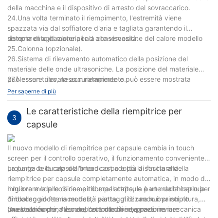
della macchina e il dispositivo di arresto del sovraccarico.
24.Una volta terminato il riempimento, l'estremità viene
spazzata via dal soffiatore d'aria e tagliata garantendo il
riempimento di materiali ad alta viscosità.
sistema di agitazione per la conservazione del calore modello
25.Colonna (opzionale).
26.Sistema di rilevamento automatico della posizione del
materiale delle onde ultrasoniche. La posizione del materiale
può essere rilevata accuratamente e può essere mostrata
27.Nessun tubo, nessun riempimento.
direttamente sul touch screen con la corrispondenza del
Per saperne di più
sistema di rilevamento automatico della posizione delle onde
ultrasoniche BANNER e del modulo Siemens. (opzionale).
Le caratteristiche della riempitrice per
3
capsule
Il nuovo modello di riempitrice per capsule cambia in touch
screen per il controllo operativo, il funzionamento conveniente,
prolunga la durata dell'intero corpo e più di fascia alta.
La parte della capsula broadcast adotta la struttura della
riempitrice per capsule completamente automatica, in modo da
migliorare la precisione e ridurre l'attrito, la parte della capsula
Il nuovo modello di riempitrice per capsule è un macchinario per
di blocco adotta la modalità piatta, utilizzando il principio
l'imballaggio farmaceutico, i vantaggi di una nuova struttura,
pneumatico per ottenere l'automazione, prevenire
una bella forma, l'uso del controllo di integrazione meccanica
Questa macchina è composta da diverse parti: inviare