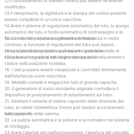
12.Il funzionamento di diametri diversi può essere facilmente
modificato.
13.Il riempimento, la sigillatura e la stampa del codice possono
essere completati in un'unica macchina.
14.Avere il sistema di regolazione automatica dei tubi, lo spurgo
automatico dei tubi, il fondo automatico di contrassegno e le
funzioni di riempimento e sigillatura automatici.
15. La velocità può essere convertita in frequenza in modo
continuo, la funzione di regolazione del tubo può essere
completata abbinando la macchina principale al modello di
16.La quantità del prodotto può essere controllata.
console e al negozio di tubi di grande capacità.
17.La mano meccanica del codice stampa automaticamente il
codice nella posizione richiesta.
18. I dati possono essere visualizzati e controllati direttamente
dall'interfaccia uomo-macchina.
19. Modello console e magazzino tubi di grande capacità.
20. Il generatore di vuoto vincolante originale controllava il
dispositivo di posizionamento di adsorbimento sul tubo.
21. Adottare il sistema di esame capovolto della direzione del
tubo, la cellula fotoelettrica Omron può testare accuratamente i
tubi capovolti.
Indicizzazione della camma.
22. La pulizia automatica e la polvere si accumulano nel sistema
di riciclaggio.
23.Avere l'allarme del malfunzionamento, l'apertura del cancello