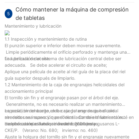
Cómo mantener la máquina de compresión
5
de tabletas
Mantenimiento y lubricación
1.1 Inspección y mantenimiento de rutina
El punzón superior e inferior deben moverse suavemente.
Limpie periódicamente el orificio perforado y mantenga una
fina película de aceite.
La lubricación del sistema de lubricación central debe ser
adecuada. Se debe acelerar el circuito de aceite;
Aplique una película de aceite al riel guía de la placa del riel
guía superior después de limpiarlo.
1.2 Mantenimiento de la caja de engranajes helicoidales del
accionamiento principal
El tornillo sin fin y el engranaje pasan por el árbol del eje.
Generalmente, no es necesario realizar un mantenimiento
especial, sin embargo, debe asegurarse de que el aire
La posición del aceite en la caja del engranaje helicoidal
alrededor sea suave y que el ventilador de enfriamiento esté en
necesita una inspección periódica. Cambie la lubricación
marcha cuando la máquina esté funcionando.
después de que funcione durante 2000 horas.
La lubricación es lubricación de engranajes y gusanos L-
CKE/P. (Verano: No. 680; invierno: no. 460)
Ajuste la holgura del tornillo sin fin y el engranaje nuevamente