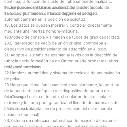
continua, la función de ajuste del tubo se puede finalizar
haciendo coincidir la máquina principal con el modelo de
16. Se puede controlar la cantidad del producto.
consola y el almacén de tubos de gran capacidad.
17. El código mecánico manual imprime el código
automáticamente en la posición de solicitud.
18. Los datos se pueden mostrar y controlar directamente
mediante una interfaz hombre-máquina.
19.Modelo de consola y almacén de tubos de gran capacidad.
20.El generador de vacío de unión original controlaba el
dispositivo de posicionamiento de adsorción en el tubo.
21. Adopte el sistema de examen al revés con la dirección del
tubo; la celda fotoeléctrica de Omron puede probar los tubos al
revés con precisión.
Indexación de levas.
22.Limpieza automática y sistema de reciclaje de acumulación
de polvo.
23.Haga que el mal funcionamiento sea alarmante, la apertura
de la puerta de la máquina y el dispositivo de parada de
sobrecarga.
24. Cuando finaliza el llenado, el soplador de aire sopla el
extremo y lo corta para garantizar el llenado de materiales de
alta viscosidad.
25.Sistema de agitación de preservación del calor modelo
columna (opcional).
26.Sistema de detección automática de posición de material
por onda ultrasónica. La posición del material se puede