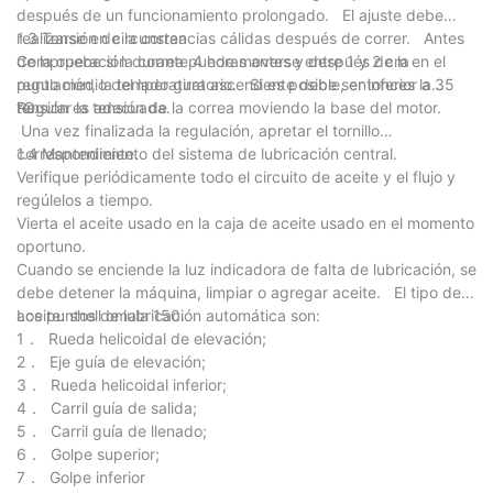
después de un funcionamiento prolongado. El ajuste debe
realizarse en circunstancias cálidas después de correr. Antes
1.3 Tensión de la correa
de la operación durante 4 horas antes y después de la
Compruebe si la correa puede moverse entre 1 y 2 cm en el
regulación, la temperatura ascendente debe ser inferior a 35
punto medio del lado giratorio. Si es posible, entonces la
℃.
tensión es adecuada.
Regular la tensión de la correa moviendo la base del motor.
Una vez finalizada la regulación, apretar el tornillo
correspondiente.
1.4 Mantenimiento del sistema de lubricación central.
Verifique periódicamente todo el circuito de aceite y el flujo y
regúlelos a tiempo.
Vierta el aceite usado en la caja de aceite usado en el momento
oportuno.
Cuando se enciende la luz indicadora de falta de lubricación, se
debe detener la máquina, limpiar o agregar aceite. El tipo de
aceite: shell omala 150.
Los puntos de lubricación automática son:
1． Rueda helicoidal de elevación;
2． Eje guía de elevación;
3． Rueda helicoidal inferior;
4． Carril guía de salida;
5． Carril guía de llenado;
6． Golpe superior;
7． Golpe inferior