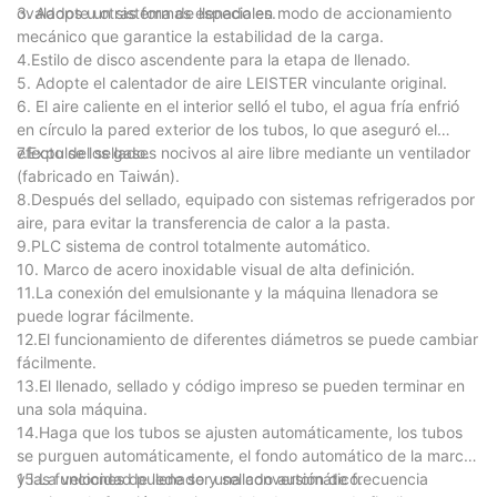
ovalados u otras formas especiales.
3. Adopte un sistema de llenado en modo de accionamiento
mecánico que garantice la estabilidad de la carga.
4.Estilo de disco ascendente para la etapa de llenado.
5. Adopte el calentador de aire LEISTER vinculante original.
6. El aire caliente en el interior selló el tubo, el agua fría enfrió
en círculo la pared exterior de los tubos, lo que aseguró el
efecto del sellado.
7.Expulse los gases nocivos al aire libre mediante un ventilador
(fabricado en Taiwán).
8.Después del sellado, equipado con sistemas refrigerados por
aire, para evitar la transferencia de calor a la pasta.
9.PLC sistema de control totalmente automático.
10. Marco de acero inoxidable visual de alta definición.
11.La conexión del emulsionante y la máquina llenadora se
puede lograr fácilmente.
12.El funcionamiento de diferentes diámetros se puede cambiar
fácilmente.
13.El llenado, sellado y código impreso se pueden terminar en
una sola máquina.
14.Haga que los tubos se ajusten automáticamente, los tubos
se purguen automáticamente, el fondo automático de la marca
y las funciones de llenado y sellado automático.
15.La velocidad puede ser una conversión de frecuencia